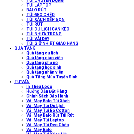
TÚI CHUYÊN DỤNG
TÚI LAPTOP
BALO RÚT
TÚI ĐEO CHÉO
TÚI XÁCH XẾP GỌN
TÚI RÚT
TÚI DU LỊCH CẦN KÉO
TÚI NHỰA TRONG
TÚI VẢI ĐAY
TÚI GIỮ NHIỆT GIAO HÀNG
QUÀ TẶNG
Quà tặng du lịch
Quà tặng giáo viên
Quà tặng phụ nữ
Quà tặng học sinh
Quà tặng nhân viên
Quà Tặng Mùa Tuyển Sinh
TƯ VẤN
In Thêu Logo
Hướng Dẫn Đặt Hàng
Chính Sách Bảo Hành
Vải May Balo Túi Xách
Vải May Túi Du Lịch
Vải May Túi Bố Cotton
Vải May Balo Rút Túi Rút
Vải May Túi Laptop
Vải May Túi Đeo Chéo
Vải May Balo