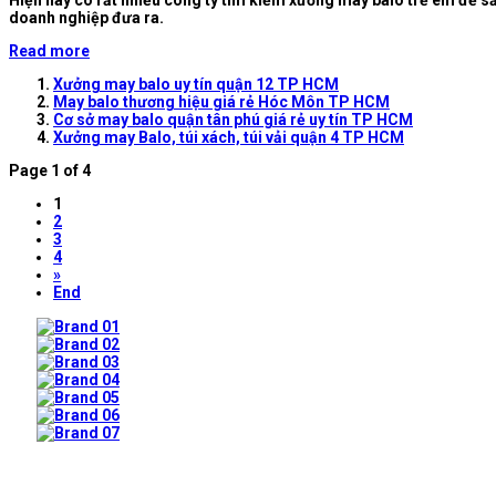
Hiện nay có rất nhiều công ty tìm kiếm xưởng may balo trẻ em để s
doanh nghiệp đưa ra.
Read more
Xưởng may balo uy tín quận 12 TP HCM
May balo thương hiệu giá rẻ Hóc Môn TP HCM
Cơ sở may balo quận tân phú giá rẻ uy tín TP HCM
Xưởng may Balo, túi xách, túi vải quận 4 TP HCM
Page 1 of 4
1
2
3
4
»
End
Prev
Next