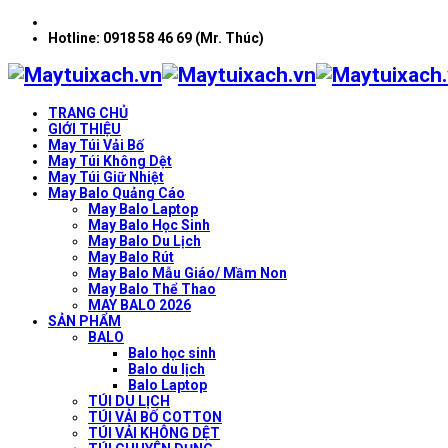
Hotline: 0918 58 46 69 (Mr. Thúc)
TRANG CHỦ
GIỚI THIỆU
May Túi Vải Bố
May Túi Không Dệt
May Túi Giữ Nhiệt
May Balo Quảng Cáo
May Balo Laptop
May Balo Học Sinh
May Balo Du Lịch
May Balo Rút
May Balo Mẫu Giáo/ Mầm Non
May Balo Thể Thao
MAY BALO 2026
SẢN PHẨM
BALO
Balo học sinh
Balo du lịch
Balo Laptop
TÚI DU LỊCH
TÚI VẢI BỐ COTTON
TÚI VẢI KHÔNG DỆT