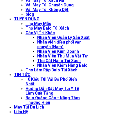
Vải May Túi Xách Nữ
Vải May Túi Chuyên Dụng
Vải May Túi Không Dệt
blog
TUYỂN DỤNG
Thợ May Mẫu
Thợ May Balo Túi Xách
Các Vị Trí Khác
Nhân Viên Quản Lý Sản Xuất
Nhân viên điều phối vận
chuyển (Nam)
Nhân Viên Kinh Doanh
Nhân Viên Thu Mua Vật Tư
Thợ Cắt Hàng Túi Xách
Nhân Viên Kiểm Hàng Balo
Thợ Làm Rập Balo Túi Xách
TIN TỨC
10 Kiểu Túi Vải Bố Phổ Biến
Nhất
Hướng Dẫn Đặt May Túi Y Tế
Làm Quà Tặng
Balo Quảng Cáo - Nâng Tầm
Thương Hiệu
May Túi Du Lịch
Liên Hệ