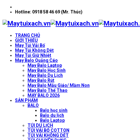
Hotline: 0918 58 46 69 (Mr. Thúc)
TRANG CHỦ
GIỚI THIỆU
May Túi Vải Bố
May Túi Không Dệt
May Túi Giữ Nhiệt
May Balo Quảng Cáo
May Balo Laptop
May Balo Học Sinh
May Balo Du Lịch
May Balo Rút
May Balo Mẫu Giáo/ Mầm Non
May Balo Thể Thao
MAY BALO 2026
SẢN PHẨM
BALO
Balo học sinh
Balo du lịch
Balo Laptop
TÚI DU LỊCH
TÚI VẢI BỐ COTTON
TÚI VẢI KHÔNG DỆT