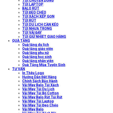
TÚI CHUYÊN DỤNG
TÚI LAPTOP
BALO RÚT
TÚI ĐEO CHÉO
TÚI XÁCH XẾP GỌN
TÚI RÚT
TÚI DU LỊCH CẦN KÉO
TÚI NHỰA TRONG
TÚI VẢI ĐAY
TÚI GIỮ NHIỆT GIAO HÀNG
QUÀ TẶNG
Quà tặng du lịch
Quà tặng giáo viên
Quà tặng phụ nữ
Quà tặng học sinh
Quà tặng nhân viên
Quà Tặng Mùa Tuyển Sinh
TƯ VẤN
In Thêu Logo
Hướng Dẫn Đặt Hàng
Chính Sách Bảo Hành
Vải May Balo Túi Xách
Vải May Túi Du Lịch
Vải May Túi Bố Cotton
Vải May Balo Rút Túi Rút
Vải May Túi Laptop
Vải May Túi Đeo Chéo
Vải May Balo