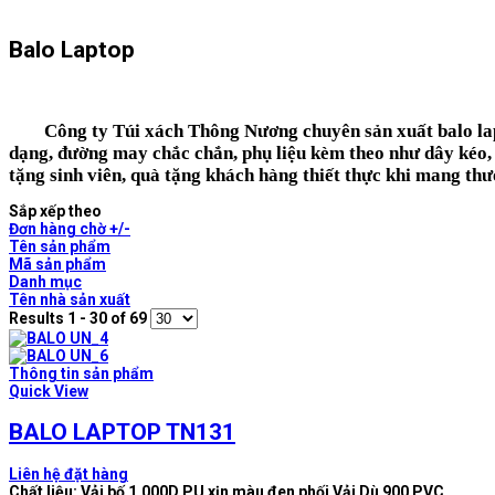
Balo Laptop
Công ty Túi xách Thông Nương chuyên
sản xuất balo la
dạng, đường may chắc chắn, phụ liệu kèm theo như dây kéo,
tặng sinh viên, quà tặng khách hàng thiết thực khi mang th
Sắp xếp theo
Đơn hàng chờ +/-
Tên sản phẩm
Mã sản phẩm
Danh mục
Tên nhà sản xuất
Results 1 - 30 of 69
Thông tin sản phẩm
Quick View
BALO LAPTOP TN131
Liên hệ đặt hàng
Chất liệu: Vải bố 1.000D PU xịn màu đen phối Vải Dù 900 PVC