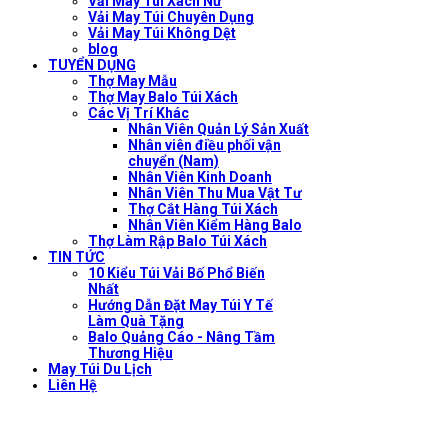
Vải May Túi Xách Nữ
Vải May Túi Chuyên Dụng
Vải May Túi Không Dệt
blog
TUYỂN DỤNG
Thợ May Mẫu
Thợ May Balo Túi Xách
Các Vị Trí Khác
Nhân Viên Quản Lý Sản Xuất
Nhân viên điều phối vận
chuyển (Nam)
Nhân Viên Kinh Doanh
Nhân Viên Thu Mua Vật Tư
Thợ Cắt Hàng Túi Xách
Nhân Viên Kiểm Hàng Balo
Thợ Làm Rập Balo Túi Xách
TIN TỨC
10 Kiểu Túi Vải Bố Phổ Biến
Nhất
Hướng Dẫn Đặt May Túi Y Tế
Làm Quà Tặng
Balo Quảng Cáo - Nâng Tầm
Thương Hiệu
May Túi Du Lịch
Liên Hệ