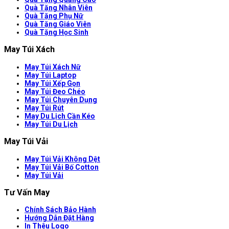
Quà Tặng Nhân Viên
Quà Tặng Phụ Nữ
Quà Tặng Giáo Viên
Quà Tặng Học Sinh
May Túi Xách
May Túi Xách Nữ
May Túi Laptop
May Túi Xếp Gọn
May Túi Đeo Chéo
May Túi Chuyên Dụng
May Túi Rút
May Du Lịch Cần Kéo
May Túi Du Lịch
May Túi Vải
May Túi Vải Không Dệt
May Túi Vải Bố Cotton
May Túi Vải
Tư Vấn May
Chính Sách Bảo Hành
Hướng Dẫn Đặt Hàng
In Thêu Logo