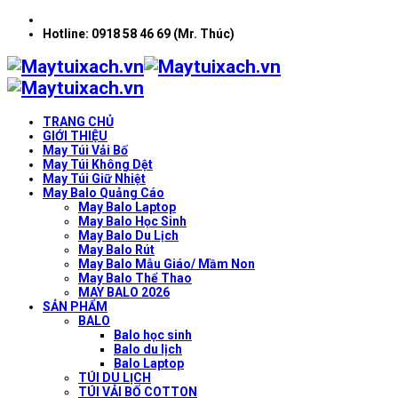
Hotline: 0918 58 46 69 (Mr. Thúc)
TRANG CHỦ
GIỚI THIỆU
May Túi Vải Bố
May Túi Không Dệt
May Túi Giữ Nhiệt
May Balo Quảng Cáo
May Balo Laptop
May Balo Học Sinh
May Balo Du Lịch
May Balo Rút
May Balo Mẫu Giáo/ Mầm Non
May Balo Thể Thao
MAY BALO 2026
SẢN PHẨM
BALO
Balo học sinh
Balo du lịch
Balo Laptop
TÚI DU LỊCH
TÚI VẢI BỐ COTTON