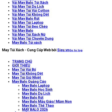
Vải May Balo Túi Xách
Vải May Túi Du Lịch
Vải May Túi Vải Cotton
Vải May Túi Không Dệt
Vải May Balo Rút
Vải May Túi Laptop
Vải May Túi Đeo Chéo
Vải May Balo
Vải May Túi Xách Nữ
Vải May Túi Chuyên Dụng
May Balo Túi xách
May Túi Xách - Cung Cấp Web bởi
Sieu.vn
Go to top
TRANG CHỦ
GIỚI THIỆU
May Túi Vải Bố
May Túi Không Dệt
May Túi Giữ Nhiệt
May Balo Quảng Cáo
May Balo Laptop
May Balo Học Sinh
May Balo Du Lịch
May Balo Rút
May Balo Mẫu Giáo/ Mầm Non
May Balo Thể Thao
MAY BALO 2026