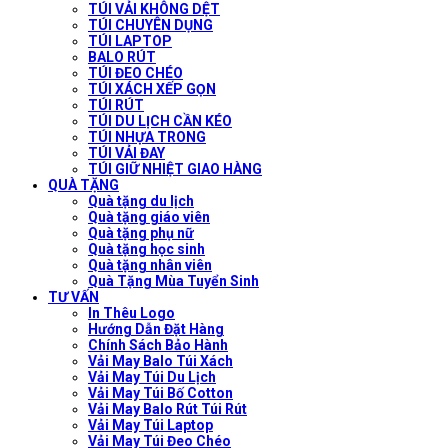
TÚI VẢI KHÔNG DỆT
TÚI CHUYÊN DỤNG
TÚI LAPTOP
BALO RÚT
TÚI ĐEO CHÉO
TÚI XÁCH XẾP GỌN
TÚI RÚT
TÚI DU LỊCH CẦN KÉO
TÚI NHỰA TRONG
TÚI VẢI ĐAY
TÚI GIỮ NHIỆT GIAO HÀNG
QUÀ TẶNG
Quà tặng du lịch
Quà tặng giáo viên
Quà tặng phụ nữ
Quà tặng học sinh
Quà tặng nhân viên
Quà Tặng Mùa Tuyển Sinh
TƯ VẤN
In Thêu Logo
Hướng Dẫn Đặt Hàng
Chính Sách Bảo Hành
Vải May Balo Túi Xách
Vải May Túi Du Lịch
Vải May Túi Bố Cotton
Vải May Balo Rút Túi Rút
Vải May Túi Laptop
Vải May Túi Đeo Chéo