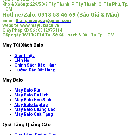
Kho & Xưởng: 229/50/3 Tây Thạnh, P. Tây Thạnh, Q. Tân Phú, Tp.
HCM
Hotline/Zalo:
0918 58 46 69 (Báo Giá & Mẫu)
Email:
thongnuongco@gmail.com
Website:
www.maytuixach.vn
Giấy Phép KD Số : 0312975114
Cấp ngày 16/10/2014 Tại Sở Kế Hoạch & Đầu Tư Tp. HCM
May Túi Xách Balo
Giới Thiệu
Liên Hệ
Chính Sách Bảo Hành
Hướng Dẫn Đặt Hàng
May Balo
May Balo Rút
May Balo Du Lịch
May Balo Học Sinh
May Balo Laptop
May Balo Quảng Cáo
May Balo Quà Tặng
Quà Tặng Quảng Cáo
Quà Tặng Quảng Cáo