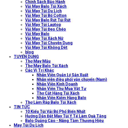
Chính Sách Bảo Hành
Vải May Balo Túi Xách
Vải May Túi Du Lịch
Vải May Túi Bố Cotton
Vải May Balo Rút Túi Rút
Vải May Túi Laptop
Vải May Túi Đeo Chéo
Vải May Balo
Vải May Túi Xách Nữ
Vải May Túi Chuyên Dụng
Vải May Túi Không Dệt
blog
TUYỂN DỤNG
Thợ May Mẫu
Thợ May Balo Túi Xách
Các Vị Trí Khác
Nhân Viên Quản Lý Sản Xuất
Nhân viên điều phối vận chuyển (Nam)
Nhân Viên Kinh Doanh
Nhân Viên Thu Mua Vật Tư
Thợ Cắt Hàng Túi Xách
Nhân Viên Kiểm Hàng Balo
Thợ Làm Rập Balo Túi Xách
TIN TỨC
10 Kiểu Túi Vải Bố Phổ Biến Nhất
Hướng Dẫn Đặt May Túi Y Tế Làm Quà Tặng
Balo Quảng Cáo - Nâng Tầm Thương Hiệu
May Túi Du Lịch