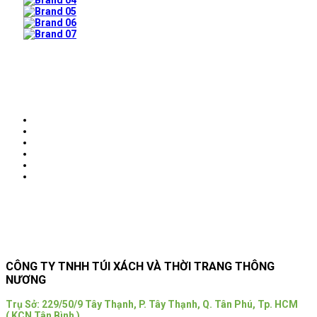
Prev
Next
CÔNG TY TNHH TÚI XÁCH VÀ THỜI TRANG THÔNG
NƯƠNG
Trụ Sở:
229/50/9 Tây Thạnh, P. Tây Thạnh, Q. Tân Phú, Tp. HCM
( KCN Tân Bình )