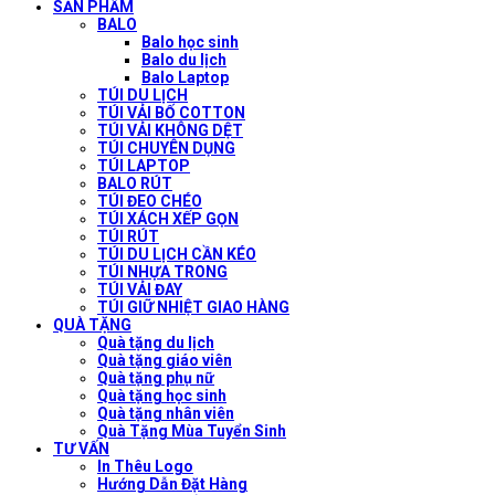
SẢN PHẨM
BALO
Balo học sinh
Balo du lịch
Balo Laptop
TÚI DU LỊCH
TÚI VẢI BỐ COTTON
TÚI VẢI KHÔNG DỆT
TÚI CHUYÊN DỤNG
TÚI LAPTOP
BALO RÚT
TÚI ĐEO CHÉO
TÚI XÁCH XẾP GỌN
TÚI RÚT
TÚI DU LỊCH CẦN KÉO
TÚI NHỰA TRONG
TÚI VẢI ĐAY
TÚI GIỮ NHIỆT GIAO HÀNG
QUÀ TẶNG
Quà tặng du lịch
Quà tặng giáo viên
Quà tặng phụ nữ
Quà tặng học sinh
Quà tặng nhân viên
Quà Tặng Mùa Tuyển Sinh
TƯ VẤN
In Thêu Logo
Hướng Dẫn Đặt Hàng