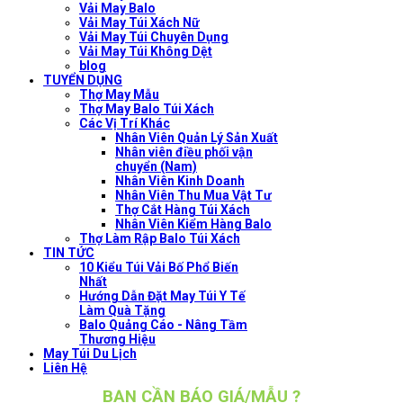
Vải May Balo
Vải May Túi Xách Nữ
Vải May Túi Chuyên Dụng
Vải May Túi Không Dệt
blog
TUYỂN DỤNG
Thợ May Mẫu
Thợ May Balo Túi Xách
Các Vị Trí Khác
Nhân Viên Quản Lý Sản Xuất
Nhân viên điều phối vận
chuyển (Nam)
Nhân Viên Kinh Doanh
Nhân Viên Thu Mua Vật Tư
Thợ Cắt Hàng Túi Xách
Nhân Viên Kiểm Hàng Balo
Thợ Làm Rập Balo Túi Xách
TIN TỨC
10 Kiểu Túi Vải Bố Phổ Biến
Nhất
Hướng Dẫn Đặt May Túi Y Tế
Làm Quà Tặng
Balo Quảng Cáo - Nâng Tầm
Thương Hiệu
May Túi Du Lịch
Liên Hệ
BẠN CẦN BÁO GIÁ/MẪU ?