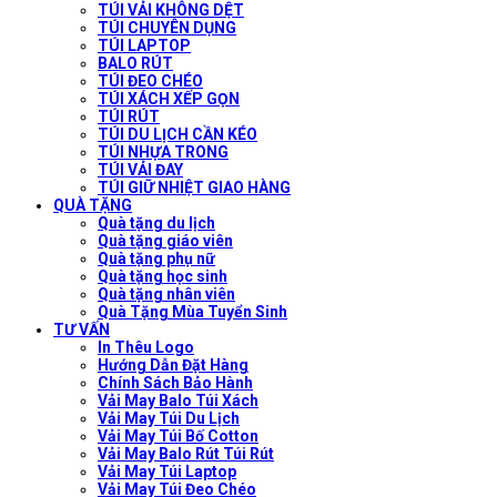
TÚI VẢI KHÔNG DỆT
TÚI CHUYÊN DỤNG
TÚI LAPTOP
BALO RÚT
TÚI ĐEO CHÉO
TÚI XÁCH XẾP GỌN
TÚI RÚT
TÚI DU LỊCH CẦN KÉO
TÚI NHỰA TRONG
TÚI VẢI ĐAY
TÚI GIỮ NHIỆT GIAO HÀNG
QUÀ TẶNG
Quà tặng du lịch
Quà tặng giáo viên
Quà tặng phụ nữ
Quà tặng học sinh
Quà tặng nhân viên
Quà Tặng Mùa Tuyển Sinh
TƯ VẤN
In Thêu Logo
Hướng Dẫn Đặt Hàng
Chính Sách Bảo Hành
Vải May Balo Túi Xách
Vải May Túi Du Lịch
Vải May Túi Bố Cotton
Vải May Balo Rút Túi Rút
Vải May Túi Laptop
Vải May Túi Đeo Chéo