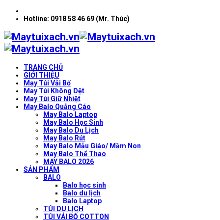
Hotline: 0918 58 46 69 (Mr. Thúc)
TRANG CHỦ
GIỚI THIỆU
May Túi Vải Bố
May Túi Không Dệt
May Túi Giữ Nhiệt
May Balo Quảng Cáo
May Balo Laptop
May Balo Học Sinh
May Balo Du Lịch
May Balo Rút
May Balo Mẫu Giáo/ Mầm Non
May Balo Thể Thao
MAY BALO 2026
SẢN PHẨM
BALO
Balo học sinh
Balo du lịch
Balo Laptop
TÚI DU LỊCH
TÚI VẢI BỐ COTTON