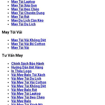
May Túi Laptop
May Túi Xếp Gọn
May Túi Đeo Chéo
May Túi Chuyên Dụng
May Túi Rút
May Du Lịch Cần Kéo
May Túi Du Lịch
May Túi Vải
May Túi Vải Không Dệt
May Túi Vải Bố Cotton
May Túi Vải
Tư Vấn May
Chính Sách Bảo Hành
Hướng Dẫn Đặt Hàng
In Thêu Logo
Vải May Balo Túi Xách
Vải May Túi Du Lịch
Vải May Túi Vải Cotton
Vải May Túi Không Dệt
Vải May Balo Rút
Vải May Túi Laptop
Vải May Túi Đeo Chéo
Vải May Balo
Vải May Túi Xách Nữ