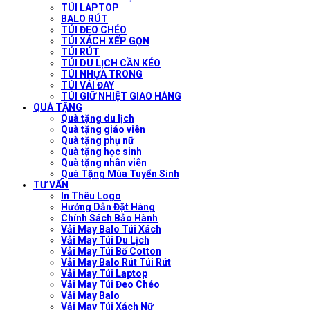
TÚI LAPTOP
BALO RÚT
TÚI ĐEO CHÉO
TÚI XÁCH XẾP GỌN
TÚI RÚT
TÚI DU LỊCH CẦN KÉO
TÚI NHỰA TRONG
TÚI VẢI ĐAY
TÚI GIỮ NHIỆT GIAO HÀNG
QUÀ TẶNG
Quà tặng du lịch
Quà tặng giáo viên
Quà tặng phụ nữ
Quà tặng học sinh
Quà tặng nhân viên
Quà Tặng Mùa Tuyển Sinh
TƯ VẤN
In Thêu Logo
Hướng Dẫn Đặt Hàng
Chính Sách Bảo Hành
Vải May Balo Túi Xách
Vải May Túi Du Lịch
Vải May Túi Bố Cotton
Vải May Balo Rút Túi Rút
Vải May Túi Laptop
Vải May Túi Đeo Chéo
Vải May Balo
Vải May Túi Xách Nữ