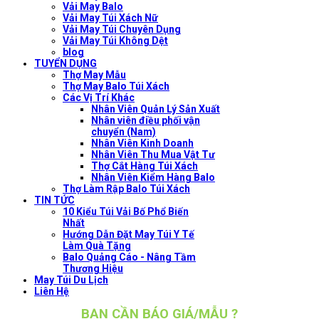
Vải May Balo
Vải May Túi Xách Nữ
Vải May Túi Chuyên Dụng
Vải May Túi Không Dệt
blog
TUYỂN DỤNG
Thợ May Mẫu
Thợ May Balo Túi Xách
Các Vị Trí Khác
Nhân Viên Quản Lý Sản Xuất
Nhân viên điều phối vận
chuyển (Nam)
Nhân Viên Kinh Doanh
Nhân Viên Thu Mua Vật Tư
Thợ Cắt Hàng Túi Xách
Nhân Viên Kiểm Hàng Balo
Thợ Làm Rập Balo Túi Xách
TIN TỨC
10 Kiểu Túi Vải Bố Phổ Biến
Nhất
Hướng Dẫn Đặt May Túi Y Tế
Làm Quà Tặng
Balo Quảng Cáo - Nâng Tầm
Thương Hiệu
May Túi Du Lịch
Liên Hệ
BẠN CẦN BÁO GIÁ/MẪU ?