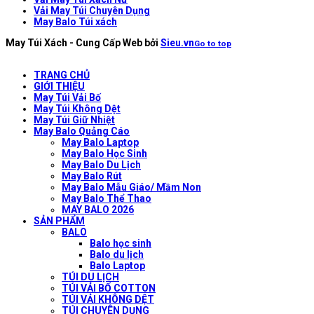
Vải May Túi Chuyên Dụng
May Balo Túi xách
May Túi Xách - Cung Cấp Web bởi
Sieu.vn
Go to top
TRANG CHỦ
GIỚI THIỆU
May Túi Vải Bố
May Túi Không Dệt
May Túi Giữ Nhiệt
May Balo Quảng Cáo
May Balo Laptop
May Balo Học Sinh
May Balo Du Lịch
May Balo Rút
May Balo Mẫu Giáo/ Mầm Non
May Balo Thể Thao
MAY BALO 2026
SẢN PHẨM
BALO
Balo học sinh
Balo du lịch
Balo Laptop
TÚI DU LỊCH
TÚI VẢI BỐ COTTON
TÚI VẢI KHÔNG DỆT
TÚI CHUYÊN DỤNG