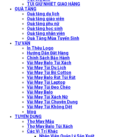
TÚI GIỮ NHIỆT GIAO HÀNG
QUÀ TẶNG
Quà tặng du lịch
Quà tặng giáo viên
Quà tặng phụ nữ
Quà tặng học sinh
Quà tặng nhân viên
Quà Tặng Mùa Tuyển Sinh
TƯ VẤN
In Thêu Logo
Hướng Dẫn Đặt Hàng
Chính Sách Bảo Hành
Vải May Balo Túi Xách
Vải May Túi Du Lịch
Vải May Túi Bố Cotton
Vải May Balo Rút Túi Rút
Vải May Túi Laptop
Vải May Túi Đeo Chéo
Vải May Balo
Vải May Túi Xách Nữ
Vải May Túi Chuyên Dụng
Vải May Túi Không Dệt
blog
TUYỂN DỤNG
Thợ May Mẫu
Thợ May Balo Túi Xách
Các Vị Trí Khác
Nhân Viên Quản Lý Sản Xuất