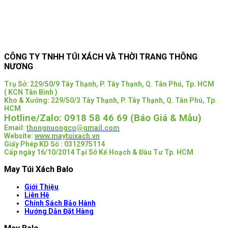
CÔNG TY TNHH TÚI XÁCH VÀ THỜI TRANG THÔNG
NƯƠNG
Trụ Sở:
229/50/9 Tây Thạnh, P. Tây Thạnh, Q. Tân Phú, Tp. HCM
( KCN Tân Bình )
Kho & Xưởng: 229/50/3 Tây Thạnh, P. Tây Thạnh, Q. Tân Phú, Tp.
HCM
Hotline/Zalo:
0918 58 46 69 (Báo Giá & Mẫu)
Email:
thongnuongco@gmail.com
Website:
www.maytuixach.vn
Giấy Phép KD Số : 0312975114
Cấp ngày 16/10/2014 Tại Sở Kế Hoạch & Đầu Tư Tp. HCM
May Túi Xách Balo
Giới Thiệu
Liên Hệ
Chính Sách Bảo Hành
Hướng Dẫn Đặt Hàng