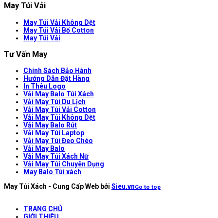
May Túi Vải
May Túi Vải Không Dệt
May Túi Vải Bố Cotton
May Túi Vải
Tư Vấn May
Chính Sách Bảo Hành
Hướng Dẫn Đặt Hàng
In Thêu Logo
Vải May Balo Túi Xách
Vải May Túi Du Lịch
Vải May Túi Vải Cotton
Vải May Túi Không Dệt
Vải May Balo Rút
Vải May Túi Laptop
Vải May Túi Đeo Chéo
Vải May Balo
Vải May Túi Xách Nữ
Vải May Túi Chuyên Dụng
May Balo Túi xách
May Túi Xách - Cung Cấp Web bởi
Sieu.vn
Go to top
TRANG CHỦ
GIỚI THIỆU