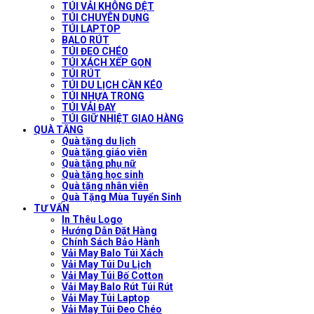
TÚI VẢI KHÔNG DỆT
TÚI CHUYÊN DỤNG
TÚI LAPTOP
BALO RÚT
TÚI ĐEO CHÉO
TÚI XÁCH XẾP GỌN
TÚI RÚT
TÚI DU LỊCH CẦN KÉO
TÚI NHỰA TRONG
TÚI VẢI ĐAY
TÚI GIỮ NHIỆT GIAO HÀNG
QUÀ TẶNG
Quà tặng du lịch
Quà tặng giáo viên
Quà tặng phụ nữ
Quà tặng học sinh
Quà tặng nhân viên
Quà Tặng Mùa Tuyển Sinh
TƯ VẤN
In Thêu Logo
Hướng Dẫn Đặt Hàng
Chính Sách Bảo Hành
Vải May Balo Túi Xách
Vải May Túi Du Lịch
Vải May Túi Bố Cotton
Vải May Balo Rút Túi Rút
Vải May Túi Laptop
Vải May Túi Đeo Chéo