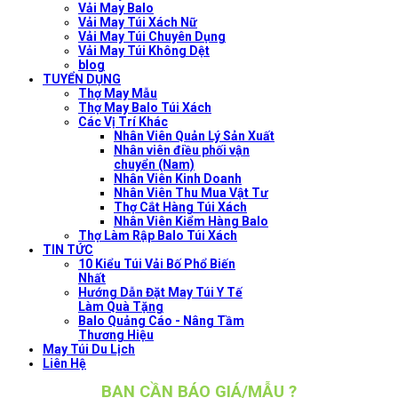
Vải May Balo
Vải May Túi Xách Nữ
Vải May Túi Chuyên Dụng
Vải May Túi Không Dệt
blog
TUYỂN DỤNG
Thợ May Mẫu
Thợ May Balo Túi Xách
Các Vị Trí Khác
Nhân Viên Quản Lý Sản Xuất
Nhân viên điều phối vận
chuyển (Nam)
Nhân Viên Kinh Doanh
Nhân Viên Thu Mua Vật Tư
Thợ Cắt Hàng Túi Xách
Nhân Viên Kiểm Hàng Balo
Thợ Làm Rập Balo Túi Xách
TIN TỨC
10 Kiểu Túi Vải Bố Phổ Biến
Nhất
Hướng Dẫn Đặt May Túi Y Tế
Làm Quà Tặng
Balo Quảng Cáo - Nâng Tầm
Thương Hiệu
May Túi Du Lịch
Liên Hệ
BẠN CẦN BÁO GIÁ/MẪU ?