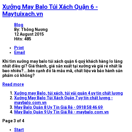
Xưởng May Balo Túi Xách Quận 6 -
Maytuixach.vn
Blog
By:
Thông Nương
12 August 2015
Hits: 485
Print
Email
Khi tìm xưởng may balo túi xách quận 6 quý khách hàng lo lắng
nhất điều gì? Giá thành, giá sản xuất tại xưởng và giá rẻ nhất là
bao nhiêu?….bên cạnh đó là mẫu mã, chất liệu và bảo hành sản
phẩm có không?
Read more
Xưởng may Balo, túi xách, túi vải quận 4 uy tin chất lượng
Xưởng May Balo Túi Xách Quận 7 uy tín chất lượng -
maybalo.com.vn
May Balo Quận 8 Uy Tín Giá Rẻ - 0918 58 46 69
May Balo Quận 9 Uy Tín Giá Rẻ - maybalo.com.vn
Page 3 of 4
Start