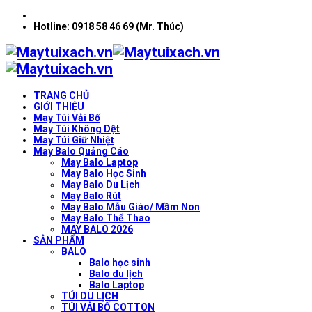
Hotline: 0918 58 46 69 (Mr. Thúc)
TRANG CHỦ
GIỚI THIỆU
May Túi Vải Bố
May Túi Không Dệt
May Túi Giữ Nhiệt
May Balo Quảng Cáo
May Balo Laptop
May Balo Học Sinh
May Balo Du Lịch
May Balo Rút
May Balo Mẫu Giáo/ Mầm Non
May Balo Thể Thao
MAY BALO 2026
SẢN PHẨM
BALO
Balo học sinh
Balo du lịch
Balo Laptop
TÚI DU LỊCH
TÚI VẢI BỐ COTTON