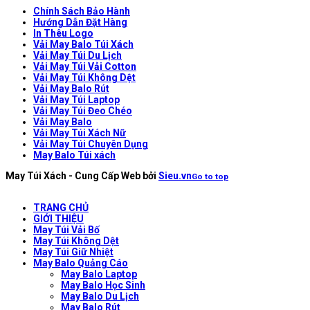
Chính Sách Bảo Hành
Hướng Dẫn Đặt Hàng
In Thêu Logo
Vải May Balo Túi Xách
Vải May Túi Du Lịch
Vải May Túi Vải Cotton
Vải May Túi Không Dệt
Vải May Balo Rút
Vải May Túi Laptop
Vải May Túi Đeo Chéo
Vải May Balo
Vải May Túi Xách Nữ
Vải May Túi Chuyên Dụng
May Balo Túi xách
May Túi Xách - Cung Cấp Web bởi
Sieu.vn
Go to top
TRANG CHỦ
GIỚI THIỆU
May Túi Vải Bố
May Túi Không Dệt
May Túi Giữ Nhiệt
May Balo Quảng Cáo
May Balo Laptop
May Balo Học Sinh
May Balo Du Lịch
May Balo Rút