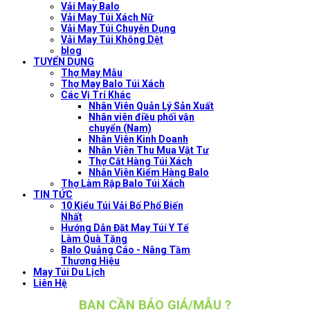
Vải May Balo
Vải May Túi Xách Nữ
Vải May Túi Chuyên Dụng
Vải May Túi Không Dệt
blog
TUYỂN DỤNG
Thợ May Mẫu
Thợ May Balo Túi Xách
Các Vị Trí Khác
Nhân Viên Quản Lý Sản Xuất
Nhân viên điều phối vận
chuyển (Nam)
Nhân Viên Kinh Doanh
Nhân Viên Thu Mua Vật Tư
Thợ Cắt Hàng Túi Xách
Nhân Viên Kiểm Hàng Balo
Thợ Làm Rập Balo Túi Xách
TIN TỨC
10 Kiểu Túi Vải Bố Phổ Biến
Nhất
Hướng Dẫn Đặt May Túi Y Tế
Làm Quà Tặng
Balo Quảng Cáo - Nâng Tầm
Thương Hiệu
May Túi Du Lịch
Liên Hệ
BẠN CẦN BÁO GIÁ/MẪU ?