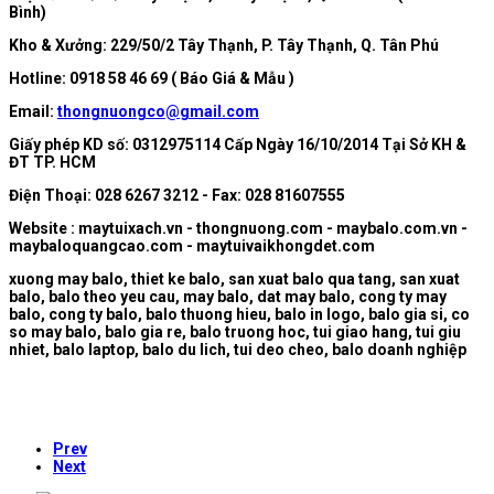
Bình)
Kho & Xưởng: 229/50/2 Tây Thạnh, P. Tây Thạnh, Q. Tân Phú
Hotline: 0918 58 46 69 ( Báo Giá & Mẫu )
Email:
thongnuongco@gmail.com
Giấy phép KD số: 0312975114 Cấp Ngày 16/10/2014 Tại Sở KH &
ĐT TP. HCM
Điện Thoại: 028 6267 3212 - Fax: 028 81607555
Website : maytuixach.vn - thongnuong.com - maybalo.com.vn -
maybaloquangcao.com - maytuivaikhongdet.com
xuong may balo, thiet ke balo, san xuat balo qua tang, san xuat
balo, balo theo yeu cau, may balo, dat may balo, cong ty may
balo, cong ty balo, balo thuong hieu, balo in logo, balo gia si, co
so may balo, balo gia re, balo truong hoc, tui giao hang, tui giu
nhiet, balo laptop, balo du lich, tui deo cheo, balo doanh nghiệp
Prev
Next