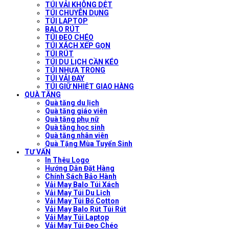
TÚI VẢI KHÔNG DỆT
TÚI CHUYÊN DỤNG
TÚI LAPTOP
BALO RÚT
TÚI ĐEO CHÉO
TÚI XÁCH XẾP GỌN
TÚI RÚT
TÚI DU LỊCH CẦN KÉO
TÚI NHỰA TRONG
TÚI VẢI ĐAY
TÚI GIỮ NHIỆT GIAO HÀNG
QUÀ TẶNG
Quà tặng du lịch
Quà tặng giáo viên
Quà tặng phụ nữ
Quà tặng học sinh
Quà tặng nhân viên
Quà Tặng Mùa Tuyển Sinh
TƯ VẤN
In Thêu Logo
Hướng Dẫn Đặt Hàng
Chính Sách Bảo Hành
Vải May Balo Túi Xách
Vải May Túi Du Lịch
Vải May Túi Bố Cotton
Vải May Balo Rút Túi Rút
Vải May Túi Laptop
Vải May Túi Đeo Chéo