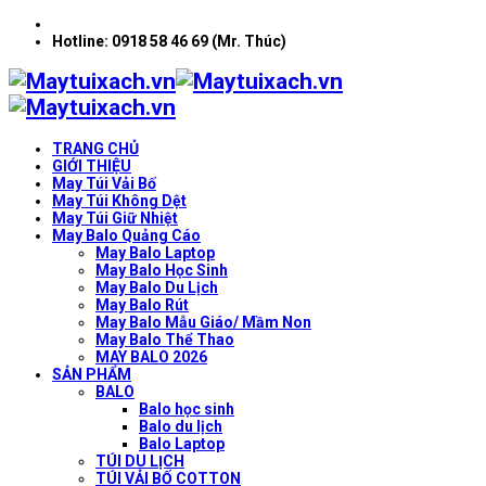
Hotline: 0918 58 46 69 (Mr. Thúc)
TRANG CHỦ
GIỚI THIỆU
May Túi Vải Bố
May Túi Không Dệt
May Túi Giữ Nhiệt
May Balo Quảng Cáo
May Balo Laptop
May Balo Học Sinh
May Balo Du Lịch
May Balo Rút
May Balo Mẫu Giáo/ Mầm Non
May Balo Thể Thao
MAY BALO 2026
SẢN PHẨM
BALO
Balo học sinh
Balo du lịch
Balo Laptop
TÚI DU LỊCH
TÚI VẢI BỐ COTTON