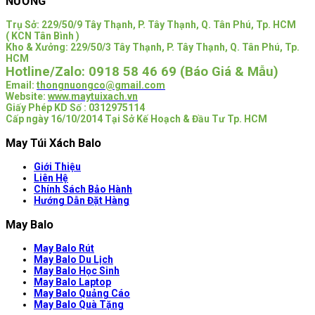
NƯƠNG
Trụ Sở:
229/50/9 Tây Thạnh, P. Tây Thạnh, Q. Tân Phú, Tp. HCM
( KCN Tân Bình )
Kho & Xưởng: 229/50/3 Tây Thạnh, P. Tây Thạnh, Q. Tân Phú, Tp.
HCM
Hotline/Zalo:
0918 58 46 69 (Báo Giá & Mẫu)
Email:
thongnuongco@gmail.com
Website:
www.maytuixach.vn
Giấy Phép KD Số : 0312975114
Cấp ngày 16/10/2014 Tại Sở Kế Hoạch & Đầu Tư Tp. HCM
May Túi Xách Balo
Giới Thiệu
Liên Hệ
Chính Sách Bảo Hành
Hướng Dẫn Đặt Hàng
May Balo
May Balo Rút
May Balo Du Lịch
May Balo Học Sinh
May Balo Laptop
May Balo Quảng Cáo
May Balo Quà Tặng