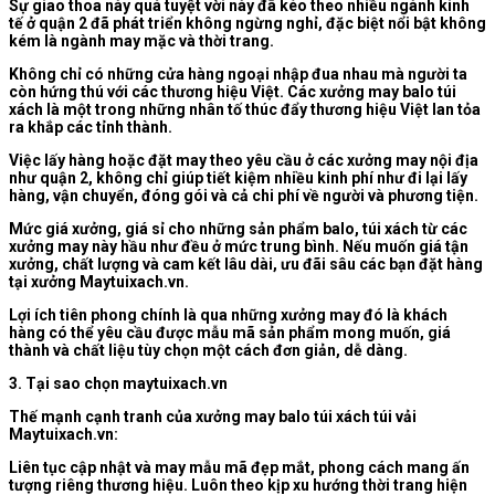
Sự giao thoa này quá tuyệt vời này đã kéo theo nhiều ngành kinh
tế ở quận 2 đã phát triển không ngừng nghỉ, đặc biệt nổi bật không
kém là ngành may mặc và thời trang.
Không chỉ có những cửa hàng ngoại nhập đua nhau mà người ta
còn hứng thú với các thương hiệu Việt. Các xưởng may balo túi
xách là một trong những nhân tố thúc đẩy thương hiệu Việt lan tỏa
ra khắp các tỉnh thành.
Việc lấy hàng hoặc đặt may theo yêu cầu ở các xưởng may nội địa
như quận 2, không chỉ giúp tiết kiệm nhiều kinh phí như đi lại lấy
hàng, vận chuyển, đóng gói và cả chi phí về người và phương tiện.
Mức giá xưởng, giá sỉ cho những sản phẩm balo, túi xách từ các
xưởng may này hầu như đều ở mức trung bình. Nếu muốn giá tận
xưởng, chất lượng và cam kết lâu dài, ưu đãi sâu các bạn đặt hàng
tại xưởng Maytuixach.vn.
Lợi ích tiên phong chính là qua những xưởng may đó là khách
hàng có thể yêu cầu được mẫu mã sản phẩm mong muốn, giá
thành và chất liệu tùy chọn một cách đơn giản, dễ dàng.
3. Tại sao chọn maytuixach.vn
Thế mạnh cạnh tranh của xưởng may balo túi xách túi vải
Maytuixach.vn:
Liên tục cập nhật và may mẫu mã đẹp mắt, phong cách mang ấn
tượng riêng thương hiệu. Luôn theo kịp xu hướng thời trang hiện