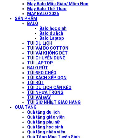
May Balo Mẫu Giáo/ Mầm Non
May Balo Thể Thao
MAY BALO 2026
SẢN PHẨM
BALO
Balo học sinh
Balo du lịch
Balo Laptop
TÚI DU LỊCH
TÚI VẢI BỐ COTTON
TÚI VẢI KHÔNG DỆT
TÚI CHUYÊN DỤNG
TÚI LAPTOP
BALO RÚT
TÚI ĐEO CHÉO
TÚI XÁCH XẾP GỌN
TÚI RÚT
TÚI DU LỊCH CẦN KÉO
TÚI NHỰA TRONG
TÚI VẢI ĐAY
TÚI GIỮ NHIỆT GIAO HÀNG
QUÀ TẶNG
Quà tặng du lịch
Quà tặng giáo viên
Quà tặng phụ nữ
Quà tặng học sinh
Quà tặng nhân viên
Quà Tặng Mùa Tuyển Sinh