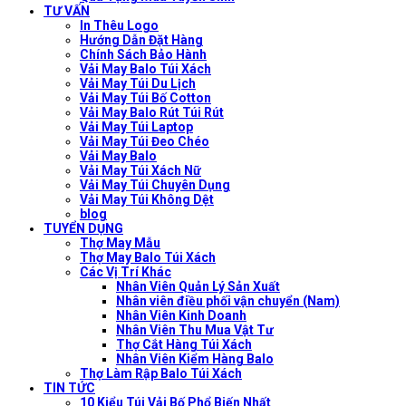
TƯ VẤN
In Thêu Logo
Hướng Dẫn Đặt Hàng
Chính Sách Bảo Hành
Vải May Balo Túi Xách
Vải May Túi Du Lịch
Vải May Túi Bố Cotton
Vải May Balo Rút Túi Rút
Vải May Túi Laptop
Vải May Túi Đeo Chéo
Vải May Balo
Vải May Túi Xách Nữ
Vải May Túi Chuyên Dụng
Vải May Túi Không Dệt
blog
TUYỂN DỤNG
Thợ May Mẫu
Thợ May Balo Túi Xách
Các Vị Trí Khác
Nhân Viên Quản Lý Sản Xuất
Nhân viên điều phối vận chuyển (Nam)
Nhân Viên Kinh Doanh
Nhân Viên Thu Mua Vật Tư
Thợ Cắt Hàng Túi Xách
Nhân Viên Kiểm Hàng Balo
Thợ Làm Rập Balo Túi Xách
TIN TỨC
10 Kiểu Túi Vải Bố Phổ Biến Nhất