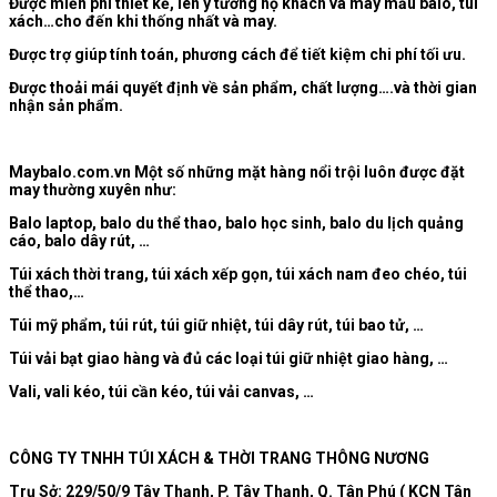
Được miễn phí thiết kế, lên ý tưởng hộ khách và may mẫu balo, túi
xách…cho đến khi thống nhất và may.
Được trợ giúp tính toán, phương cách để tiết kiệm chi phí tối ưu.
Được thoải mái quyết định về sản phẩm, chất lượng….và thời gian
nhận sản phẩm.
Maybalo.com.vn Một số những mặt hàng nổi trội luôn được đặt
may thường xuyên như:
Balo laptop, balo du thể thao, balo học sinh, balo du lịch quảng
cáo, balo dây rút, …
Túi xách thời trang, túi xách xếp gọn, túi xách nam đeo chéo, túi
thể thao,…
Túi mỹ phẩm, túi rút, túi giữ nhiệt, túi dây rút, túi bao tử, …
Túi vải bạt giao hàng và đủ các loại túi giữ nhiệt giao hàng, …
Vali, vali kéo, túi cần kéo, túi vải canvas, …
CÔNG TY TNHH TÚI XÁCH & THỜI TRANG THÔNG NƯƠNG
Trụ Sở: 229/50/9 Tây Thạnh, P. Tây Thạnh, Q. Tân Phú ( KCN Tân