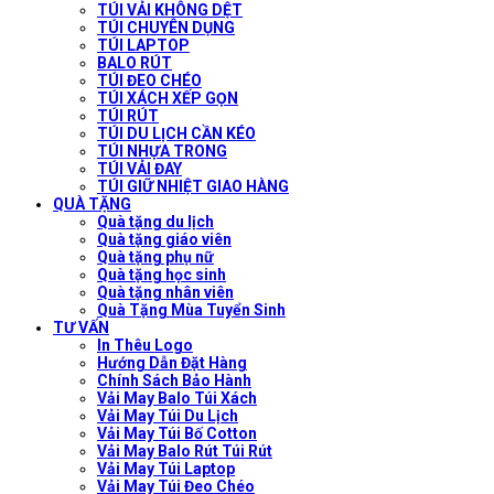
TÚI VẢI KHÔNG DỆT
TÚI CHUYÊN DỤNG
TÚI LAPTOP
BALO RÚT
TÚI ĐEO CHÉO
TÚI XÁCH XẾP GỌN
TÚI RÚT
TÚI DU LỊCH CẦN KÉO
TÚI NHỰA TRONG
TÚI VẢI ĐAY
TÚI GIỮ NHIỆT GIAO HÀNG
QUÀ TẶNG
Quà tặng du lịch
Quà tặng giáo viên
Quà tặng phụ nữ
Quà tặng học sinh
Quà tặng nhân viên
Quà Tặng Mùa Tuyển Sinh
TƯ VẤN
In Thêu Logo
Hướng Dẫn Đặt Hàng
Chính Sách Bảo Hành
Vải May Balo Túi Xách
Vải May Túi Du Lịch
Vải May Túi Bố Cotton
Vải May Balo Rút Túi Rút
Vải May Túi Laptop
Vải May Túi Đeo Chéo