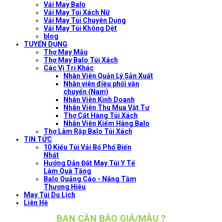
Vải May Balo
Vải May Túi Xách Nữ
Vải May Túi Chuyên Dụng
Vải May Túi Không Dệt
blog
TUYỂN DỤNG
Thợ May Mẫu
Thợ May Balo Túi Xách
Các Vị Trí Khác
Nhân Viên Quản Lý Sản Xuất
Nhân viên điều phối vận
chuyển (Nam)
Nhân Viên Kinh Doanh
Nhân Viên Thu Mua Vật Tư
Thợ Cắt Hàng Túi Xách
Nhân Viên Kiểm Hàng Balo
Thợ Làm Rập Balo Túi Xách
TIN TỨC
10 Kiểu Túi Vải Bố Phổ Biến
Nhất
Hướng Dẫn Đặt May Túi Y Tế
Làm Quà Tặng
Balo Quảng Cáo - Nâng Tầm
Thương Hiệu
May Túi Du Lịch
Liên Hệ
BẠN CẦN BÁO GIÁ/MẪU ?