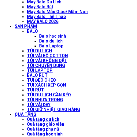
May Balo Du Lịch
May Balo Rút
May Balo Mẫu Giáo/ Mầm Non
May Balo Thể Thao
MAY BALO 2026
SẢN PHẨM
BALO
Balo học sinh
Balo du lịch
Balo Laptop
TÚI DU LỊCH
TÚI VẢI BỐ COTTON
TÚI VẢI KHÔNG DỆT
TÚI CHUYÊN DỤNG
TÚI LAPTOP
BALO RÚT
TÚI ĐEO CHÉO
TÚI XÁCH XẾP GỌN
TÚI RÚT
TÚI DU LỊCH CẦN KÉO
TÚI NHỰA TRONG
TÚI VẢI ĐAY
TÚI GIỮ NHIỆT GIAO HÀNG
QUÀ TẶNG
Quà tặng du lịch
Quà tặng giáo viên
Quà tặng phụ nữ
Quà tặng học sinh