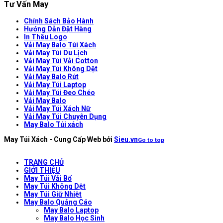
Tư Vấn May
Chính Sách Bảo Hành
Hướng Dẫn Đặt Hàng
In Thêu Logo
Vải May Balo Túi Xách
Vải May Túi Du Lịch
Vải May Túi Vải Cotton
Vải May Túi Không Dệt
Vải May Balo Rút
Vải May Túi Laptop
Vải May Túi Đeo Chéo
Vải May Balo
Vải May Túi Xách Nữ
Vải May Túi Chuyên Dụng
May Balo Túi xách
May Túi Xách - Cung Cấp Web bởi
Sieu.vn
Go to top
TRANG CHỦ
GIỚI THIỆU
May Túi Vải Bố
May Túi Không Dệt
May Túi Giữ Nhiệt
May Balo Quảng Cáo
May Balo Laptop
May Balo Học Sinh