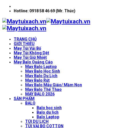
Hotline: 0918 58 46 69 (Mr. Thúc)
TRANG CHỦ
GIỚI THIỆU
May Túi Vải Bố
May Túi Không Dệt
May Túi Giữ Nhiệt
May Balo Quảng Cáo
May Balo Laptop
May Balo Học Sinh
May Balo Du Lịch
May Balo Rút
May Balo Mẫu Giáo/ Mầm Non
May Balo Thể Thao
MAY BALO 2026
SẢN PHẨM
BALO
Balo học sinh
Balo du lịch
Balo Laptop
TÚI DU LỊCH
TÚI VẢI BỐ COTTON