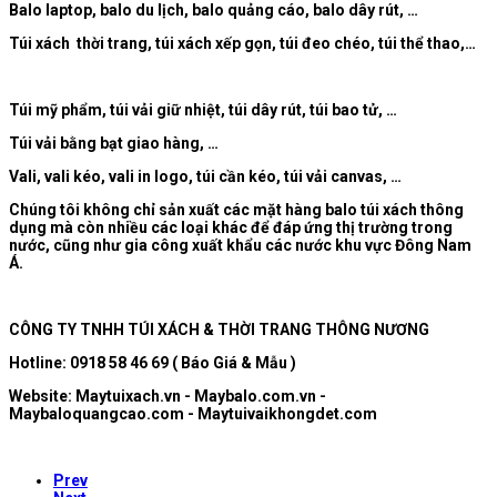
Balo laptop, balo du lịch, balo quảng cáo, balo dây rút, …
Túi xách thời trang, túi xách xếp gọn, túi đeo chéo, túi thể thao,…
Túi mỹ phẩm, túi vải giữ nhiệt, túi dây rút, túi bao tử, …
Túi vải bằng bạt giao hàng, …
Vali, vali kéo, vali in logo, túi cần kéo, túi vải canvas, …
Chúng tôi không chỉ sản xuất các mặt hàng balo túi xách thông
dụng mà còn nhiều các loại khác để đáp ứng thị trường trong
nước, cũng như gia công xuất khẩu các nước khu vực Đông Nam
Á.
CÔNG TY TNHH TÚI XÁCH & THỜI TRANG THÔNG NƯƠNG
Hotline: 0918 58 46 69 ( Báo Giá & Mẫu )
Website: Maytuixach.vn - Maybalo.com.vn -
Maybaloquangcao.com - Maytuivaikhongdet.com
Prev