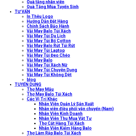
Quà tặng nhân viên
Quà Tặng Mùa Tuyển Sinh
TƯ VẤN
In Thêu Logo
Hướng Dẫn Đặt Hàng
Chính Sách Bảo Hành
Vải May Balo Túi Xách
Vải May Túi Du Lịch
Vải May Túi Bố Cotton
Vải May Balo Rút Túi Rút
Vải May Túi Laptop
Vải May Túi Đeo Chéo
Vải May Balo
Vải May Túi Xách Nữ
Vải May Túi Chuyên Dụng
Vải May Túi Không Dệt
blog
TUYỂN DỤNG
Thợ May Mẫu
Thợ May Balo Túi Xách
Các Vị Trí Khác
Nhân Viên Quản Lý Sản Xuất
Nhân viên điều phối vận chuyển (Nam)
Nhân Viên Kinh Doanh
Nhân Viên Thu Mua Vật Tư
Thợ Cắt Hàng Túi Xách
Nhân Viên Kiểm Hàng Balo
Thợ Làm Rập Balo Túi Xách