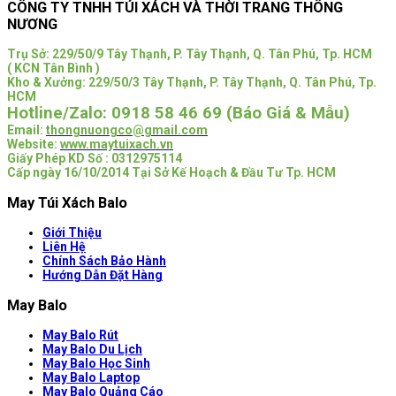
CÔNG TY TNHH TÚI XÁCH VÀ THỜI TRANG THÔNG
NƯƠNG
Trụ Sở:
229/50/9 Tây Thạnh, P. Tây Thạnh, Q. Tân Phú, Tp. HCM
( KCN Tân Bình )
Kho & Xưởng: 229/50/3 Tây Thạnh, P. Tây Thạnh, Q. Tân Phú, Tp.
HCM
Hotline/Zalo:
0918 58 46 69 (Báo Giá & Mẫu)
Email:
thongnuongco@gmail.com
Website:
www.maytuixach.vn
Giấy Phép KD Số : 0312975114
Cấp ngày 16/10/2014 Tại Sở Kế Hoạch & Đầu Tư Tp. HCM
May Túi Xách Balo
Giới Thiệu
Liên Hệ
Chính Sách Bảo Hành
Hướng Dẫn Đặt Hàng
May Balo
May Balo Rút
May Balo Du Lịch
May Balo Học Sinh
May Balo Laptop
May Balo Quảng Cáo