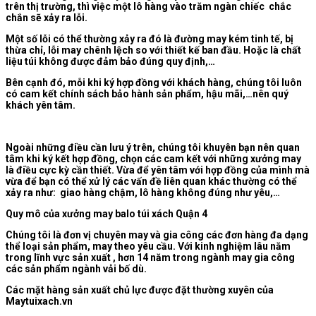
trên thị trường, thì việc một lô hàng vào trăm ngàn chiếc chắc
chắn sẽ xảy ra lỗi.
Một số lỗi có thể thường xảy ra đó là đường may kém tinh tế, bị
thừa chỉ, lỗi may chênh lệch so với thiết kế ban đầu. Hoặc là chất
liệu túi không được đảm bảo đúng quy định,…
Bên cạnh đó, mỗi khi ký hợp đồng với khách hàng, chúng tôi luôn
có cam kết chính sách bảo hành sản phẩm, hậu mãi,…nên quý
khách yên tâm.
Ngoài những điều cần lưu ý trên, chúng tôi khuyên bạn nên quan
tâm khi ký kết hợp đồng, chọn các cam kết với những xưởng may
là điều cực kỳ cần thiết. Vừa để yên tâm với hợp đồng của mình mà
vừa để bạn có thể xử lý các vấn đề liên quan khác thường có thể
xảy ra như: giao hàng chậm, lô hàng không đúng như yêu,…
Quy mô của xưởng may balo túi xách Quận 4
Chúng tôi là đơn vị chuyên may và gia công các đơn hàng đa dạng
thể loại sản phẩm, may theo yêu cầu. Với kinh nghiệm lâu năm
trong lĩnh vực sản xuất , hơn 14 năm trong ngành may gia công
các sản phẩm ngành vải bố dù.
Các mặt hàng sản xuất chủ lực được đặt thường xuyên của
Maytuixach.vn