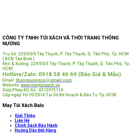
CÔNG TY TNHH TÚI XÁCH VÀ THỜI TRANG THÔNG
NƯƠNG
Trụ Sở:
229/50/9 Tây Thạnh, P. Tây Thạnh, Q. Tân Phú, Tp. HCM
( KCN Tân Bình )
Kho & Xưởng: 229/50/3 Tây Thạnh, P. Tây Thạnh, Q. Tân Phú, Tp.
HCM
Hotline/Zalo:
0918 58 46 69 (Báo Giá & Mẫu)
Email:
thongnuongco@gmail.com
Website:
www.maytuixach.vn
Giấy Phép KD Số : 0312975114
Cấp ngày 16/10/2014 Tại Sở Kế Hoạch & Đầu Tư Tp. HCM
May Túi Xách Balo
Giới Thiệu
Liên Hệ
Chính Sách Bảo Hành
Hướng Dẫn Đặt Hàng