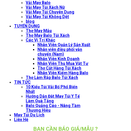
Vải May Balo
Vải May Túi Xách Nữ
Vải May Túi Chuyên Dụng
Vải May Túi Không Dệt
blog
TUYỂN DỤNG
Thợ May Mẫu
Thợ May Balo Túi Xách
Các Vị Trí Khác
Nhân Viên Quản Lý Sản Xuất
Nhân viên điều phối vận
chuyển (Nam)
Nhân Viên Kinh Doanh
Nhân Viên Thu Mua Vật Tư
Thợ Cắt Hàng Túi Xách
Nhân Viên Kiểm Hàng Balo
Thợ Làm Rập Balo Túi Xách
TIN TỨC
10 Kiểu Túi Vải Bố Phổ Biến
Nhất
Hướng Dẫn Đặt May Túi Y Tế
Làm Quà Tặng
Balo Quảng Cáo - Nâng Tầm
Thương Hiệu
May Túi Du Lịch
Liên Hệ
BẠN CẦN BÁO GIÁ/MẪU ?