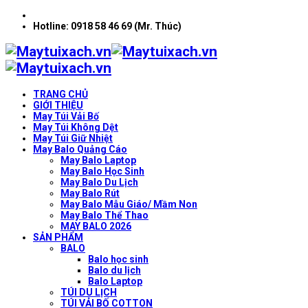
Hotline: 0918 58 46 69 (Mr. Thúc)
TRANG CHỦ
GIỚI THIỆU
May Túi Vải Bố
May Túi Không Dệt
May Túi Giữ Nhiệt
May Balo Quảng Cáo
May Balo Laptop
May Balo Học Sinh
May Balo Du Lịch
May Balo Rút
May Balo Mẫu Giáo/ Mầm Non
May Balo Thể Thao
MAY BALO 2026
SẢN PHẨM
BALO
Balo học sinh
Balo du lịch
Balo Laptop
TÚI DU LỊCH
TÚI VẢI BỐ COTTON