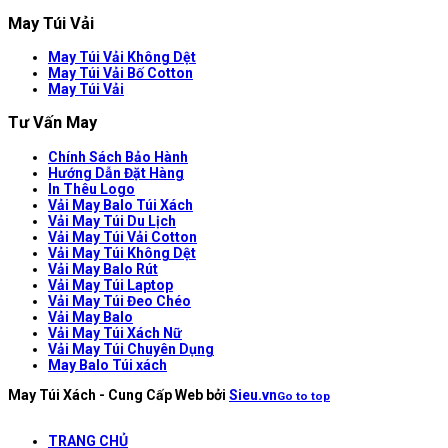
May Túi Vải
May Túi Vải Không Dệt
May Túi Vải Bố Cotton
May Túi Vải
Tư Vấn May
Chính Sách Bảo Hành
Hướng Dẫn Đặt Hàng
In Thêu Logo
Vải May Balo Túi Xách
Vải May Túi Du Lịch
Vải May Túi Vải Cotton
Vải May Túi Không Dệt
Vải May Balo Rút
Vải May Túi Laptop
Vải May Túi Đeo Chéo
Vải May Balo
Vải May Túi Xách Nữ
Vải May Túi Chuyên Dụng
May Balo Túi xách
May Túi Xách - Cung Cấp Web bởi
Sieu.vn
Go to top
TRANG CHỦ