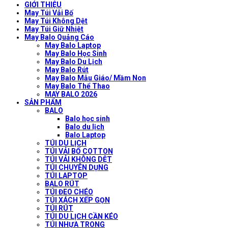
GIỚI THIỆU
May Túi Vải Bố
May Túi Không Dệt
May Túi Giữ Nhiệt
May Balo Quảng Cáo
May Balo Laptop
May Balo Học Sinh
May Balo Du Lịch
May Balo Rút
May Balo Mẫu Giáo/ Mầm Non
May Balo Thể Thao
MAY BALO 2026
SẢN PHẨM
BALO
Balo học sinh
Balo du lịch
Balo Laptop
TÚI DU LỊCH
TÚI VẢI BỐ COTTON
TÚI VẢI KHÔNG DỆT
TÚI CHUYÊN DỤNG
TÚI LAPTOP
BALO RÚT
TÚI ĐEO CHÉO
TÚI XÁCH XẾP GỌN
TÚI RÚT
TÚI DU LỊCH CẦN KÉO
TÚI NHỰA TRONG