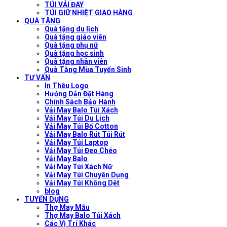
TÚI VẢI ĐAY
TÚI GIỮ NHIỆT GIAO HÀNG
QUÀ TẶNG
Quà tặng du lịch
Quà tặng giáo viên
Quà tặng phụ nữ
Quà tặng học sinh
Quà tặng nhân viên
Quà Tặng Mùa Tuyển Sinh
TƯ VẤN
In Thêu Logo
Hướng Dẫn Đặt Hàng
Chính Sách Bảo Hành
Vải May Balo Túi Xách
Vải May Túi Du Lịch
Vải May Túi Bố Cotton
Vải May Balo Rút Túi Rút
Vải May Túi Laptop
Vải May Túi Đeo Chéo
Vải May Balo
Vải May Túi Xách Nữ
Vải May Túi Chuyên Dụng
Vải May Túi Không Dệt
blog
TUYỂN DỤNG
Thợ May Mẫu
Thợ May Balo Túi Xách
Các Vị Trí Khác