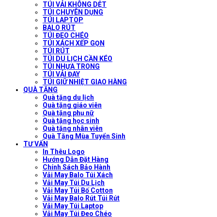
TÚI VẢI KHÔNG DỆT
TÚI CHUYÊN DỤNG
TÚI LAPTOP
BALO RÚT
TÚI ĐEO CHÉO
TÚI XÁCH XẾP GỌN
TÚI RÚT
TÚI DU LỊCH CẦN KÉO
TÚI NHỰA TRONG
TÚI VẢI ĐAY
TÚI GIỮ NHIỆT GIAO HÀNG
QUÀ TẶNG
Quà tặng du lịch
Quà tặng giáo viên
Quà tặng phụ nữ
Quà tặng học sinh
Quà tặng nhân viên
Quà Tặng Mùa Tuyển Sinh
TƯ VẤN
In Thêu Logo
Hướng Dẫn Đặt Hàng
Chính Sách Bảo Hành
Vải May Balo Túi Xách
Vải May Túi Du Lịch
Vải May Túi Bố Cotton
Vải May Balo Rút Túi Rút
Vải May Túi Laptop
Vải May Túi Đeo Chéo