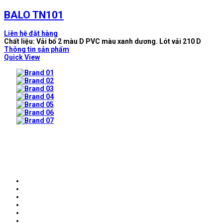
BALO TN101
Liên hệ đặt hàng
Chất liệu: Vải bố 2 màu D PVC màu xanh dương. Lót vải 210 D
Thông tin sản phẩm
Quick View
Prev
Next