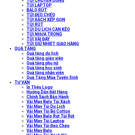
TÚI CHUYÊN DỤNG
TÚI LAPTOP
BALO RÚT
TÚI ĐEO CHÉO
TÚI XÁCH XẾP GỌN
TÚI RÚT
TÚI DU LỊCH CẦN KÉO
TÚI NHỰA TRONG
TÚI VẢI ĐAY
TÚI GIỮ NHIỆT GIAO HÀNG
QUÀ TẶNG
Quà tặng du lịch
Quà tặng giáo viên
Quà tặng phụ nữ
Quà tặng học sinh
Quà tặng nhân viên
Quà Tặng Mùa Tuyển Sinh
TƯ VẤN
In Thêu Logo
Hướng Dẫn Đặt Hàng
Chính Sách Bảo Hành
Vải May Balo Túi Xách
Vải May Túi Du Lịch
Vải May Túi Bố Cotton
Vải May Balo Rút Túi Rút
Vải May Túi Laptop
Vải May Túi Đeo Chéo
Vải May Balo