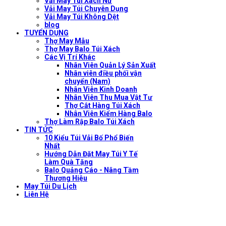
Vải May Túi Xách Nữ
Vải May Túi Chuyên Dụng
Vải May Túi Không Dệt
blog
TUYỂN DỤNG
Thợ May Mẫu
Thợ May Balo Túi Xách
Các Vị Trí Khác
Nhân Viên Quản Lý Sản Xuất
Nhân viên điều phối vận
chuyển (Nam)
Nhân Viên Kinh Doanh
Nhân Viên Thu Mua Vật Tư
Thợ Cắt Hàng Túi Xách
Nhân Viên Kiểm Hàng Balo
Thợ Làm Rập Balo Túi Xách
TIN TỨC
10 Kiểu Túi Vải Bố Phổ Biến
Nhất
Hướng Dẫn Đặt May Túi Y Tế
Làm Quà Tặng
Balo Quảng Cáo - Nâng Tầm
Thương Hiệu
May Túi Du Lịch
Liên Hệ