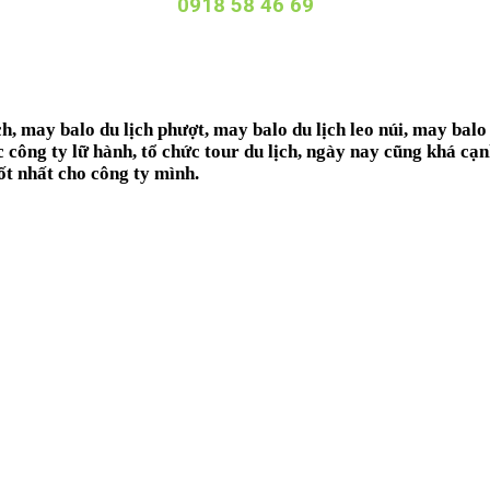
0918 58 46 69
ch
,
may balo du lịch phượt
,
may balo du lịch leo núi
,
may balo 
c công ty lữ hành, tổ chức tour du lịch, ngày nay cũng khá cạ
ốt nhất cho công ty mình.