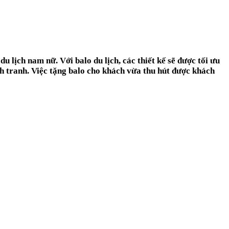
du l
ị
ch nam nữ
. Với balo du lịch, các thiết kế sẽ được tối ưu
nh tranh. Việc tặng balo cho khách vừa thu hút được khách