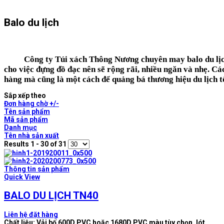
Balo du lịch
Công ty Túi xách Thông Nương chuyên
may balo du lị
cho việc đựng đồ đạc nên sẽ rộng rãi, nhiều ngăn và nhẹ. Cá
hàng mà cũng là một cách để quảng bá thương hiệu du lịch t
Sắp xếp theo
Đơn hàng chờ +/-
Tên sản phẩm
Mã sản phẩm
Danh mục
Tên nhà sản xuất
Results 1 - 30 of 31
Thông tin sản phẩm
Quick View
BALO DU LỊCH TN40
Liên hệ đặt hàng
Chất liệu: Vải bố 600D PVC hoặc 1680D PVC màu tùy chọn, lót