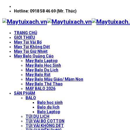
Hotline: 0918 58 46 69 (Mr. Thúc)
TRANG CHỦ
GIỚI THIỆU
May Túi Vải Bố
May Túi Không Dệt
May Túi Giữ Nhiệt
May Balo Quảng Cáo
May Balo Laptop
May Balo Học Sinh
May Balo Du Lịch
May Balo Rút
May Balo Mẫu Giáo/ Mầm Non
May Balo Thể Thao
MAY BALO 2026
SẢN PHẨM
BALO
Balo học sinh
Balo du lịch
Balo Laptop
TÚI DU LỊCH
TÚI VẢI BỐ COTTON
TÚI VẢI KHÔNG DỆT