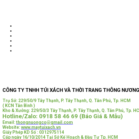
Next
CÔNG TY TNHH TÚI XÁCH VÀ THỜI TRANG THÔNG NƯƠN
Trụ Sở:
229/50/9 Tây Thạnh, P. Tây Thạnh, Q. Tân Phú, Tp. HCM
( KCN Tân Bình )
Kho & Xưởng: 229/50/3 Tây Thạnh, P. Tây Thạnh, Q. Tân Phú, Tp. 
Hotline/Zalo:
0918 58 46 69 (Báo Giá & Mẫu)
Email:
thongnuongco@gmail.com
Website:
www.maytuixach.vn
Giấy Phép KD Số : 0312975114
Cấp ngày 16/10/2014 Tại Sở Kế Hoạch & Đầu Tư Tp. HCM