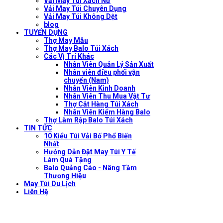
Vải May Túi Xách Nữ
Vải May Túi Chuyên Dụng
Vải May Túi Không Dệt
blog
TUYỂN DỤNG
Thợ May Mẫu
Thợ May Balo Túi Xách
Các Vị Trí Khác
Nhân Viên Quản Lý Sản Xuất
Nhân viên điều phối vận
chuyển (Nam)
Nhân Viên Kinh Doanh
Nhân Viên Thu Mua Vật Tư
Thợ Cắt Hàng Túi Xách
Nhân Viên Kiểm Hàng Balo
Thợ Làm Rập Balo Túi Xách
TIN TỨC
10 Kiểu Túi Vải Bố Phổ Biến
Nhất
Hướng Dẫn Đặt May Túi Y Tế
Làm Quà Tặng
Balo Quảng Cáo - Nâng Tầm
Thương Hiệu
May Túi Du Lịch
Liên Hệ