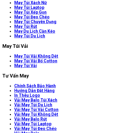
May Túi Xách Nữ
May Túi Laptop
May Túi Xếp Gọn
May Túi Đeo Chéo
May Túi Chuyên Dụng
May Túi Rút
May Du Lịch Cần Kéo
May Túi Du Lịch
May Túi Vải
May Túi Vải Không Dệt
May Túi Vải Bố Cotton
May Túi Vải
Tư Vấn May
Chính Sách Bảo Hành
Hướng Dẫn Đặt Hàng
In Thêu Logo
Vải May Balo Túi Xách
Vải May Túi Du Lịch
Vải May Túi Vải Cotton
Vải May Túi Không Dệt
Vải May Balo Rút
Vải May Túi Laptop
Vải May Túi Đeo Chéo