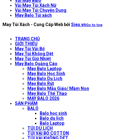
Vải May Balo
Vải May Túi Xách Nữ
Vải May Túi Chuyên Dụng
May Balo Túi xách
May Túi Xách - Cung Cấp Web bởi
Sieu.vn
Go to top
TRANG CHỦ
GIỚI THIỆU
May Túi Vải Bố
May Túi Không Dệt
May Túi Giữ Nhiệt
May Balo Quảng Cáo
May Balo Laptop
May Balo Học Sinh
May Balo Du Lịch
May Balo Rút
May Balo Mẫu Giáo/ Mầm Non
May Balo Thể Thao
MAY BALO 2026
SẢN PHẨM
BALO
Balo học sinh
Balo du lịch
Balo Laptop
TÚI DU LỊCH
TÚI VẢI BỐ COTTON
TÚI VẢI KHÔNG DỆT