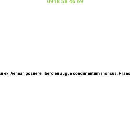
0918 58 46 69
arcu ex. Aenean posuere libero eu augue condimentum rhoncus. Praes