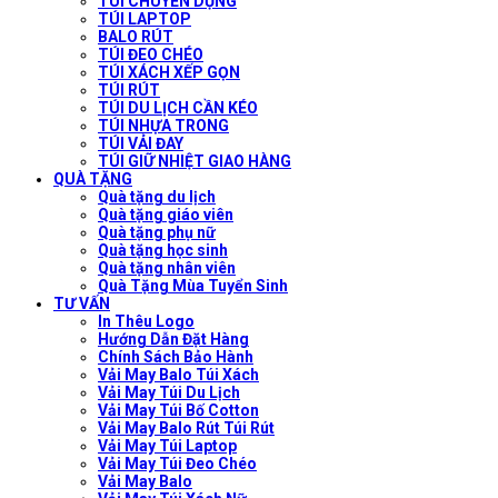
TÚI CHUYÊN DỤNG
TÚI LAPTOP
BALO RÚT
TÚI ĐEO CHÉO
TÚI XÁCH XẾP GỌN
TÚI RÚT
TÚI DU LỊCH CẦN KÉO
TÚI NHỰA TRONG
TÚI VẢI ĐAY
TÚI GIỮ NHIỆT GIAO HÀNG
QUÀ TẶNG
Quà tặng du lịch
Quà tặng giáo viên
Quà tặng phụ nữ
Quà tặng học sinh
Quà tặng nhân viên
Quà Tặng Mùa Tuyển Sinh
TƯ VẤN
In Thêu Logo
Hướng Dẫn Đặt Hàng
Chính Sách Bảo Hành
Vải May Balo Túi Xách
Vải May Túi Du Lịch
Vải May Túi Bố Cotton
Vải May Balo Rút Túi Rút
Vải May Túi Laptop
Vải May Túi Đeo Chéo
Vải May Balo