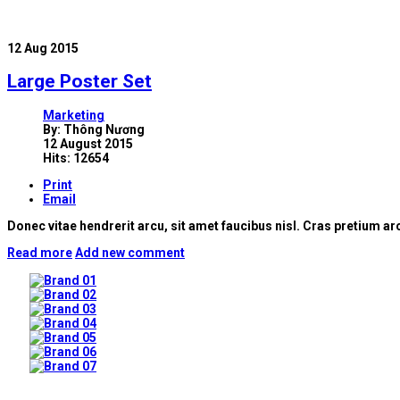
12
Aug 2015
Large Poster Set
Marketing
By:
Thông Nương
12 August 2015
Hits: 12654
Print
Email
Donec vitae hendrerit arcu, sit amet faucibus nisl. Cras pretium 
Read more
Add new comment
Prev