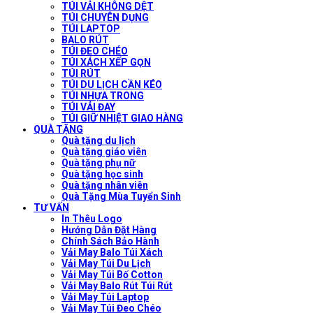
TÚI VẢI KHÔNG DỆT
TÚI CHUYÊN DỤNG
TÚI LAPTOP
BALO RÚT
TÚI ĐEO CHÉO
TÚI XÁCH XẾP GỌN
TÚI RÚT
TÚI DU LỊCH CẦN KÉO
TÚI NHỰA TRONG
TÚI VẢI ĐAY
TÚI GIỮ NHIỆT GIAO HÀNG
QUÀ TẶNG
Quà tặng du lịch
Quà tặng giáo viên
Quà tặng phụ nữ
Quà tặng học sinh
Quà tặng nhân viên
Quà Tặng Mùa Tuyển Sinh
TƯ VẤN
In Thêu Logo
Hướng Dẫn Đặt Hàng
Chính Sách Bảo Hành
Vải May Balo Túi Xách
Vải May Túi Du Lịch
Vải May Túi Bố Cotton
Vải May Balo Rút Túi Rút
Vải May Túi Laptop
Vải May Túi Đeo Chéo