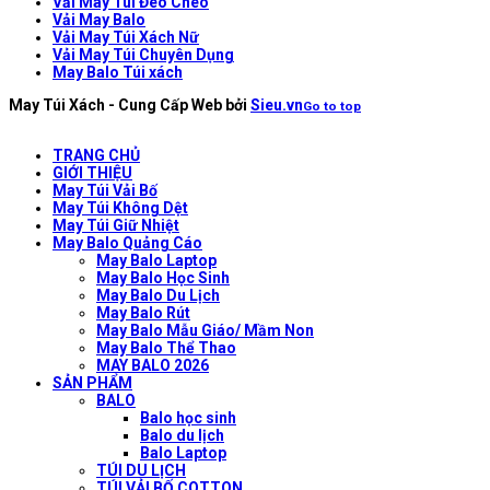
Vải May Túi Đeo Chéo
Vải May Balo
Vải May Túi Xách Nữ
Vải May Túi Chuyên Dụng
May Balo Túi xách
May Túi Xách - Cung Cấp Web bởi
Sieu.vn
Go to top
TRANG CHỦ
GIỚI THIỆU
May Túi Vải Bố
May Túi Không Dệt
May Túi Giữ Nhiệt
May Balo Quảng Cáo
May Balo Laptop
May Balo Học Sinh
May Balo Du Lịch
May Balo Rút
May Balo Mẫu Giáo/ Mầm Non
May Balo Thể Thao
MAY BALO 2026
SẢN PHẨM
BALO
Balo học sinh
Balo du lịch
Balo Laptop
TÚI DU LỊCH
TÚI VẢI BỐ COTTON