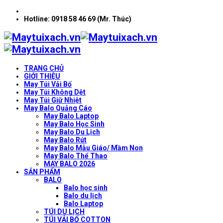
Hotline: 0918 58 46 69 (Mr. Thúc)
TRANG CHỦ
GIỚI THIỆU
May Túi Vải Bố
May Túi Không Dệt
May Túi Giữ Nhiệt
May Balo Quảng Cáo
May Balo Laptop
May Balo Học Sinh
May Balo Du Lịch
May Balo Rút
May Balo Mẫu Giáo/ Mầm Non
May Balo Thể Thao
MAY BALO 2026
SẢN PHẨM
BALO
Balo học sinh
Balo du lịch
Balo Laptop
TÚI DU LỊCH
TÚI VẢI BỐ COTTON