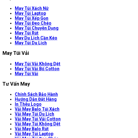
May Túi Xách Nữ
May Túi Laptop
May Túi Xếp Gọn
May Túi Đeo Chéo
May Túi Chuyên Dụng
May Túi Rút
May Du Lịch Cần Kéo
May Túi Du Lịch
May Túi Vải
May Túi Vải Không Dệt
May Túi Vải Bố Cotton
May Túi Vải
Tư Vấn May
Chính Sách Bảo Hành
Hướng Dẫn Đặt Hàng
In Thêu Logo
Vải May Balo Túi Xách
Vải May Túi Du Lịch
Vải May Túi Vải Cotton
Vải May Túi Không Dệt
Vải May Balo Rút
Vải May Túi Laptop