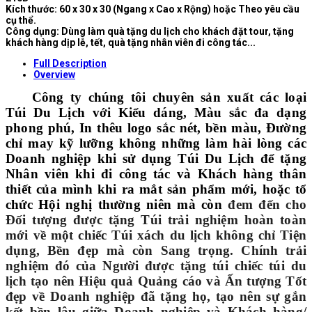
Kích thước: 60 x 30 x 30 (Ngang x Cao x Rộng) hoặc Theo yêu cầu
cụ thể.
Công dụng: Dùng làm quà tặng du lịch cho khách đặt tour, tặng
khách hàng dịp lễ, tết, quà tặng nhân viên đi công tác...
Full Description
Overview
Công ty chúng tôi chuyên sản xuất các loại
Túi Du Lịch với Kiểu dáng, Màu sắc đa dạng
phong phú, In thêu logo sắc nét, bền màu, Đường
chỉ may kỹ lưỡng không những làm hài lòng các
Doanh nghiệp khi sử dụng Túi Du Lịch để tặng
Nhân viên khi đi công tác và Khách hàng thân
thiết của mình khi ra mắt sản phẩm mới, hoặc tổ
chức Hội nghị thường niên mà còn
đem đến cho
Đối tượng được tặng Túi trải nghiệm hoàn toàn
mới về một chiếc Túi xách du lịch không chỉ Tiện
dụng, Bền đẹp mà còn Sang trọng. Chính trải
nghiệm đó của Người được tặng túi chiếc túi du
lịch tạo nên Hiệu quả Quảng cáo và Ấn tượng Tốt
đẹp về Doanh nghiệp đã tặng họ, tạo nên sự gắn
kết bền lâu giữa Doanh nghiệp và Khách hàng/