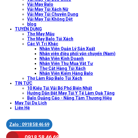
Vải May Balo
Vải May Túi Xách Nữ
Vải May Túi Chuyên Dụng
Vải May Túi Không Dệt
blog
TUYỂN DỤNG
Thợ May Mẫu
Thợ May Balo Túi Xách
Các Vị Trí Khác
Nhân Viên Quản Lý Sản Xuất
Nhân viên điều phối vận chuyển (Nam)
Nhân Viên Kinh Doanh
Nhân Viên Thu Mua Vật Tư
Thợ Cắt Hàng Túi Xách
Nhân Viên Kiểm Hàng Balo
Thợ Làm Rập Balo Túi Xách
TIN TỨC
10 Kiểu Túi Vải Bố Phổ Biến Nhất
Hướng Dẫn Đặt May Túi Y Tế Làm Quà Tặng
Balo Quảng Cáo - Nâng Tầm Thương Hiệu
May Túi Du Lịch
Liên Hệ
Zalo : 0918 58 46 69
0918 58 46 69