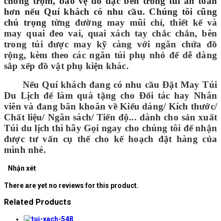
chống trộm, bảo vệ đồ đạc bên trong túi an toàn
hơn nếu Quí khách có nhu cầu. Chúng tôi cũng
chú trọng
từng đường may mũi chỉ, thiết kế và
may quai đeo vai, quai xách tay chắc chắn, b
ên
trong túi được may kỹ càng với ngăn chứa đồ
rộng, kèm theo các ngăn túi phụ nhỏ để dễ dàng
sắp xếp đồ vật phụ kiện khác.
Nếu Quí khách đang có nhu cầu Đặt May Túi
Du Lịch để làm quà tặng cho Đối tác hay Nhân
viên và đang băn khoăn về Kiểu dáng/ Kích thước/
Chất liệu/ Ngân sách/ Tiến độ... dành cho sản xuất
Túi du lịch thì hãy Gọi ngay cho chúng tôi để nhận
được tư vấn cụ thể cho kế hoạch đặt hàng của
mình nhé.
Nhận xét
There are yet no reviews for this product.
Related Products