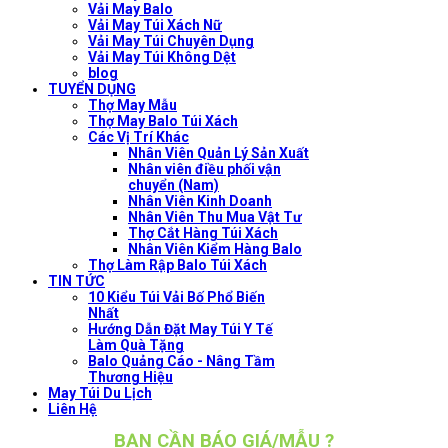
Vải May Balo
Vải May Túi Xách Nữ
Vải May Túi Chuyên Dụng
Vải May Túi Không Dệt
blog
TUYỂN DỤNG
Thợ May Mẫu
Thợ May Balo Túi Xách
Các Vị Trí Khác
Nhân Viên Quản Lý Sản Xuất
Nhân viên điều phối vận
chuyển (Nam)
Nhân Viên Kinh Doanh
Nhân Viên Thu Mua Vật Tư
Thợ Cắt Hàng Túi Xách
Nhân Viên Kiểm Hàng Balo
Thợ Làm Rập Balo Túi Xách
TIN TỨC
10 Kiểu Túi Vải Bố Phổ Biến
Nhất
Hướng Dẫn Đặt May Túi Y Tế
Làm Quà Tặng
Balo Quảng Cáo - Nâng Tầm
Thương Hiệu
May Túi Du Lịch
Liên Hệ
BẠN CẦN BÁO GIÁ/MẪU ?