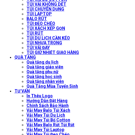
TÚI VẢI KHÔNG DỆT
TÚI CHUYÊN DỤNG
TÚI LAPTOP
BALO RÚT
TÚI ĐEO CHÉO
TÚI XÁCH XẾP GỌN
TÚI RÚT
TÚI DU LỊCH CẦN KÉO
TÚI NHỰA TRONG
TÚI VẢI ĐAY
TÚI GIỮ NHIỆT GIAO HÀNG
QUÀ TẶNG
Quà tặng du lịch
Quà tặng giáo viên
Quà tặng phụ nữ
Quà tặng học sinh
Quà tặng nhân viên
Quà Tặng Mùa Tuyển Sinh
TƯ VẤN
In Thêu Logo
Hướng Dẫn Đặt Hàng
Chính Sách Bảo Hành
Vải May Balo Túi Xách
Vải May Túi Du Lịch
Vải May Túi Bố Cotton
Vải May Balo Rút Túi Rút
Vải May Túi Laptop
Vải May Túi Đeo Chéo