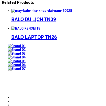
Related Products
BALO DU LỊCH TN09
BALO LAPTOP TN26
Prev
Next