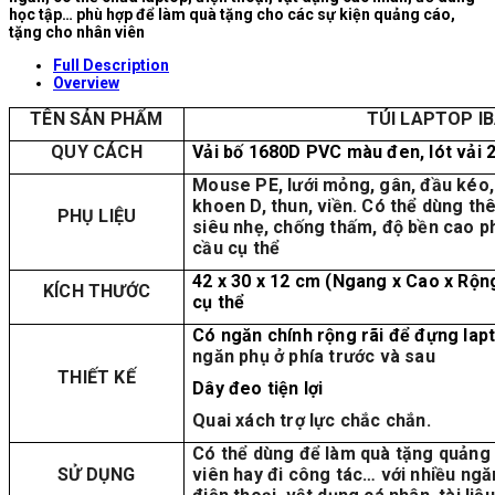
học tập… phù hợp để làm quà tặng cho các sự kiện quảng cáo,
tặng cho nhân viên
Full Description
Overview
TÊN SẢN PHẨM
TÚI LAPTOP I
QUY CÁCH
Vải bố 1680D PVC màu đen, lót vải 
Mouse PE, lưới mỏng, gân, đầu kéo,
khoen D, thun, viền. Có thể dùng th
PHỤ LIỆU
siêu nhẹ, chống thấm, độ bền cao p
cầu cụ thể
42 x 30 x 12 cm (Ngang x Cao x Rộn
KÍCH THƯỚC
cụ thể
Có ngăn chính rộng rãi để đựng lapto
ngăn phụ ở phía trước và sau
THIẾT KẾ
Dây đeo tiện lợi
Quai xách trợ lực chắc chắn.
Có thể dùng để làm quà tặng quảng
SỬ DỤNG
viên hay đi công tác… với nhiều ng