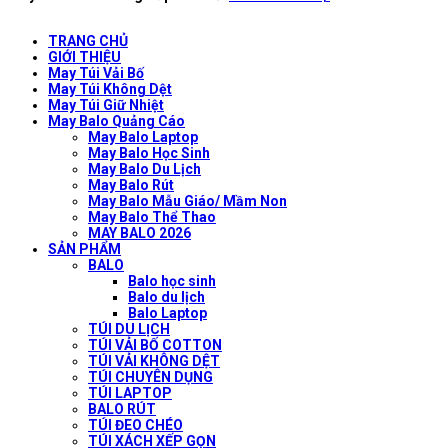
TRANG CHỦ
GIỚI THIỆU
May Túi Vải Bố
May Túi Không Dệt
May Túi Giữ Nhiệt
May Balo Quảng Cáo
May Balo Laptop
May Balo Học Sinh
May Balo Du Lịch
May Balo Rút
May Balo Mẫu Giáo/ Mầm Non
May Balo Thể Thao
MAY BALO 2026
SẢN PHẨM
BALO
Balo học sinh
Balo du lịch
Balo Laptop
TÚI DU LỊCH
TÚI VẢI BỐ COTTON
TÚI VẢI KHÔNG DỆT
TÚI CHUYÊN DỤNG
TÚI LAPTOP
BALO RÚT
TÚI ĐEO CHÉO
TÚI XÁCH XẾP GỌN