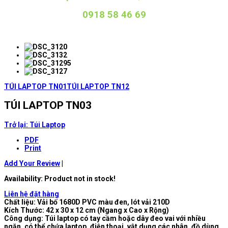
0918 58 46 69
TÚI LAPTOP TN01
TÚI LAPTOP TN12
TÚI LAPTOP TN03
Trở lại: Túi Laptop
PDF
Print
Add Your Review
|
Availability
: Product not in stock!
Liên hệ đặt hàng
Chất liệu: Vải bố 1680D PVC màu đen, lót vải 210D
Kích Thước: 42 x 30 x 12 cm (Ngang x Cao x Rộng)
Công dụng: Túi laptop có tay cầm hoặc dây đeo vai với nhiều
ngăn, có thể chứa laptop, điện thoại, vật dụng các nhân, đồ dùng