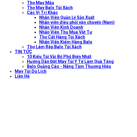
Thợ May Mẫu
Thợ May Balo Túi Xách
Các Vị Trí Khác
Nhân Viên Quản Lý Sản Xuất
Nhân viên điều phối vận chuyển (Nam)
Nhân Viên Kinh Doanh
Nhân Viên Thu Mua Vật Tư
Thợ Cắt Hàng Túi Xách
Nhân Viên Kiểm Hàng Balo
Thợ Làm Rập Balo Túi Xách
TIN TỨC
10 Kiểu Túi Vải Bố Phổ Biến Nhất
Hướng Dẫn Đặt May Túi Y Tế Làm Quà Tặng
Balo Quảng Cáo - Nâng Tầm Thương Hiệu
May Túi Du Lịch
Liên Hệ