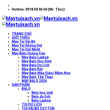
Hotline: 0918 58 46 69 (Mr. Thúc)
TRANG CHỦ
GIỚI THIỆU
May Túi Vải Bố
May Túi Không Dệt
May Túi Giữ Nhiệt
May Balo Quảng Cáo
May Balo Laptop
May Balo Học Sinh
May Balo Du Lịch
May Balo Rút
May Balo Mẫu Giáo/ Mầm Non
May Balo Thể Thao
MAY BALO 2026
SẢN PHẨM
BALO
Balo học sinh
Balo du lịch
Balo Laptop
TÚI DU LỊCH
TÚI VẢI BỐ COTTON