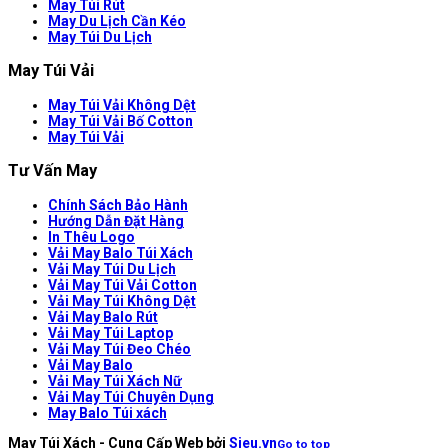
May Túi Rút
May Du Lịch Cần Kéo
May Túi Du Lịch
May Túi Vải
May Túi Vải Không Dệt
May Túi Vải Bố Cotton
May Túi Vải
Tư Vấn May
Chính Sách Bảo Hành
Hướng Dẫn Đặt Hàng
In Thêu Logo
Vải May Balo Túi Xách
Vải May Túi Du Lịch
Vải May Túi Vải Cotton
Vải May Túi Không Dệt
Vải May Balo Rút
Vải May Túi Laptop
Vải May Túi Đeo Chéo
Vải May Balo
Vải May Túi Xách Nữ
Vải May Túi Chuyên Dụng
May Balo Túi xách
May Túi Xách - Cung Cấp Web bởi
Sieu.vn
Go to top