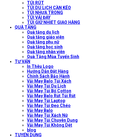
TÚI RÚT
TÚI DU LỊCH CẦN KÉO
TÚI NHỰA TRONG
TÚI VẢI ĐAY
TÚI GIỮ NHIỆT GIAO HÀNG
QUÀ TẶNG
Quà tặng du lịch
Quà tặng giáo viên
Quà tặng phụ nữ
Quà tặng học sinh
Quà tặng nhân viên
Quà Tặng Mùa Tuyển Sinh
TƯ VẤN
In Thêu Logo
Hướng Dẫn Đặt Hàng
Chính Sách Bảo Hành
Vải May Balo Túi Xách
Vải May Túi Du Lịch
Vải May Túi Bố Cotton
Vải May Balo Rút Túi Rút
Vải May Túi Laptop
Vải May Túi Đeo Chéo
Vải May Balo
Vải May Túi Xách Nữ
Vải May Túi Chuyên Dụng
Vải May Túi Không Dệt
blog
TUYỂN DỤNG