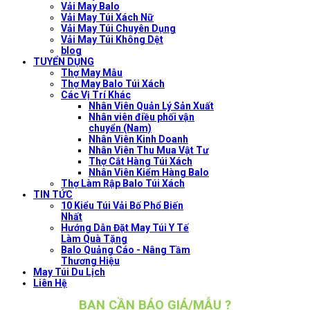
Vải May Balo
Vải May Túi Xách Nữ
Vải May Túi Chuyên Dụng
Vải May Túi Không Dệt
blog
TUYỂN DỤNG
Thợ May Mẫu
Thợ May Balo Túi Xách
Các Vị Trí Khác
Nhân Viên Quản Lý Sản Xuất
Nhân viên điều phối vận
chuyển (Nam)
Nhân Viên Kinh Doanh
Nhân Viên Thu Mua Vật Tư
Thợ Cắt Hàng Túi Xách
Nhân Viên Kiểm Hàng Balo
Thợ Làm Rập Balo Túi Xách
TIN TỨC
10 Kiểu Túi Vải Bố Phổ Biến
Nhất
Hướng Dẫn Đặt May Túi Y Tế
Làm Quà Tặng
Balo Quảng Cáo - Nâng Tầm
Thương Hiệu
May Túi Du Lịch
Liên Hệ
BẠN CẦN BÁO GIÁ/MẪU ?