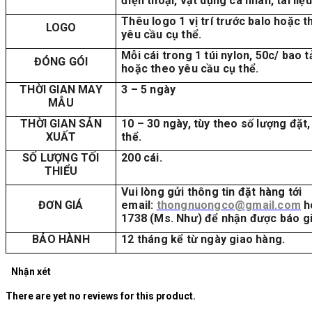
điện thoại, vật dụng cá nhân, tài liệu
Thêu logo 1 vị trí trước balo hoặc t
LOGO
yêu cầu cụ thể.
Mỗi cái trong 1 túi nylon, 50c/ bao 
ĐÓNG GÓI
hoặc theo yêu cầu cụ thể.
THỜI GIAN MAY
3 – 5 ngày
MẪU
THỜI GIAN SẢN
10 – 30 ngày, tùy theo số lượng đặt,
XUẤT
thể.
SỐ LƯỢNG TỐI
200 cái.
THIỂU
Vui lòng gửi thông tin đặt hàng tới
ĐƠN GIÁ
email:
thongnuongco@gmail.com
h
1738 (Ms. Như) để nhận được báo giá
BẢO HÀNH
12 tháng kể từ ngày giao hàng.
Nhận xét
There are yet no reviews for this product.