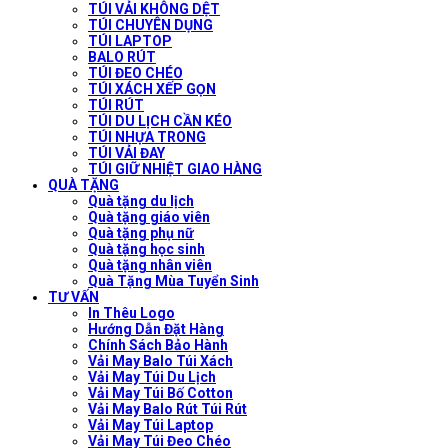
TÚI VẢI KHÔNG DỆT
TÚI CHUYÊN DỤNG
TÚI LAPTOP
BALO RÚT
TÚI ĐEO CHÉO
TÚI XÁCH XẾP GỌN
TÚI RÚT
TÚI DU LỊCH CẦN KÉO
TÚI NHỰA TRONG
TÚI VẢI ĐAY
TÚI GIỮ NHIỆT GIAO HÀNG
QUÀ TẶNG
Quà tặng du lịch
Quà tặng giáo viên
Quà tặng phụ nữ
Quà tặng học sinh
Quà tặng nhân viên
Quà Tặng Mùa Tuyển Sinh
TƯ VẤN
In Thêu Logo
Hướng Dẫn Đặt Hàng
Chính Sách Bảo Hành
Vải May Balo Túi Xách
Vải May Túi Du Lịch
Vải May Túi Bố Cotton
Vải May Balo Rút Túi Rút
Vải May Túi Laptop
Vải May Túi Đeo Chéo