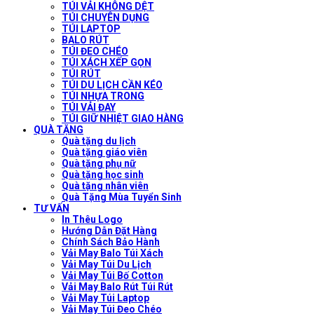
TÚI VẢI KHÔNG DỆT
TÚI CHUYÊN DỤNG
TÚI LAPTOP
BALO RÚT
TÚI ĐEO CHÉO
TÚI XÁCH XẾP GỌN
TÚI RÚT
TÚI DU LỊCH CẦN KÉO
TÚI NHỰA TRONG
TÚI VẢI ĐAY
TÚI GIỮ NHIỆT GIAO HÀNG
QUÀ TẶNG
Quà tặng du lịch
Quà tặng giáo viên
Quà tặng phụ nữ
Quà tặng học sinh
Quà tặng nhân viên
Quà Tặng Mùa Tuyển Sinh
TƯ VẤN
In Thêu Logo
Hướng Dẫn Đặt Hàng
Chính Sách Bảo Hành
Vải May Balo Túi Xách
Vải May Túi Du Lịch
Vải May Túi Bố Cotton
Vải May Balo Rút Túi Rút
Vải May Túi Laptop
Vải May Túi Đeo Chéo