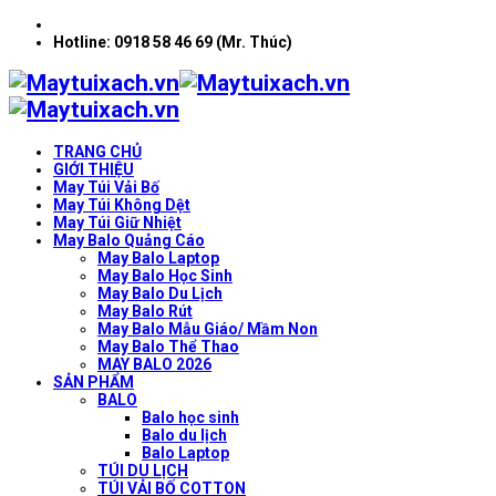
Hotline: 0918 58 46 69 (Mr. Thúc)
TRANG CHỦ
GIỚI THIỆU
May Túi Vải Bố
May Túi Không Dệt
May Túi Giữ Nhiệt
May Balo Quảng Cáo
May Balo Laptop
May Balo Học Sinh
May Balo Du Lịch
May Balo Rút
May Balo Mẫu Giáo/ Mầm Non
May Balo Thể Thao
MAY BALO 2026
SẢN PHẨM
BALO
Balo học sinh
Balo du lịch
Balo Laptop
TÚI DU LỊCH
TÚI VẢI BỐ COTTON