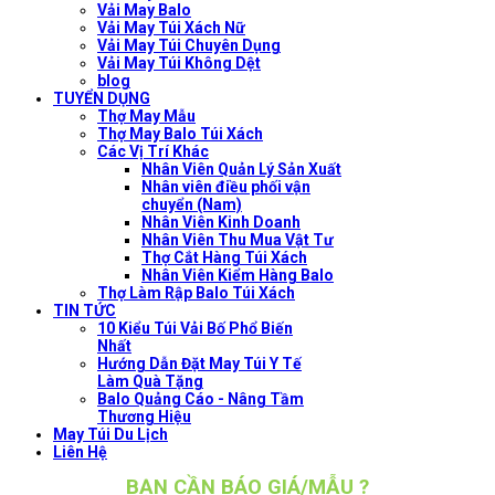
Vải May Balo
Vải May Túi Xách Nữ
Vải May Túi Chuyên Dụng
Vải May Túi Không Dệt
blog
TUYỂN DỤNG
Thợ May Mẫu
Thợ May Balo Túi Xách
Các Vị Trí Khác
Nhân Viên Quản Lý Sản Xuất
Nhân viên điều phối vận
chuyển (Nam)
Nhân Viên Kinh Doanh
Nhân Viên Thu Mua Vật Tư
Thợ Cắt Hàng Túi Xách
Nhân Viên Kiểm Hàng Balo
Thợ Làm Rập Balo Túi Xách
TIN TỨC
10 Kiểu Túi Vải Bố Phổ Biến
Nhất
Hướng Dẫn Đặt May Túi Y Tế
Làm Quà Tặng
Balo Quảng Cáo - Nâng Tầm
Thương Hiệu
May Túi Du Lịch
Liên Hệ
BẠN CẦN BÁO GIÁ/MẪU ?