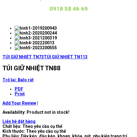
0918 58 46 69
TÚI GIỮ NHIỆT TN73
TÚI GIỮ NHIỆT TN113
TÚI GIỮ NHIỆT TN88
Trở lại: Balo rút
PDF
Print
Add Your Review
|
Availability
: Product not in stock!
Liên hệ đặt hàng
Chất liệu: Theo yêu cầu cụ thể
Kích thước: Theo yêu cầu cụ thể
Phụ liệu: Dây kéo, đầu kéo, khoen, khóa, nút, phụ kiện trang trí...