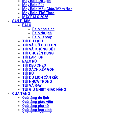
May Balo Du Lịch
May Balo Rút
May Balo Mẫu Giáo/ Mầm Non
May Balo Thể Thao
MAY BALO 2026
SẢN PHẨM
BALO
Balo học sinh
Balo du lịch
Balo Laptop
TÚI DU LỊCH
TÚI VẢI BỐ COTTON
TÚI VẢI KHÔNG DỆT
TÚI CHUYÊN DỤNG
TÚI LAPTOP
BALO RÚT
TÚI ĐEO CHÉO
TÚI XÁCH XẾP GỌN
TÚI RÚT
TÚI DU LỊCH CẦN KÉO
TÚI NHỰA TRONG
TÚI VẢI ĐAY
TÚI GIỮ NHIỆT GIAO HÀNG
QUÀ TẶNG
Quà tặng du lịch
Quà tặng giáo viên
Quà tặng phụ nữ
Quà tặng học sinh