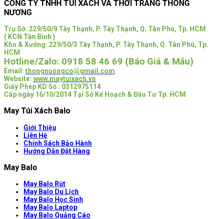
CÔNG TY TNHH TÚI XÁCH VÀ THỜI TRANG THÔNG
NƯƠNG
Trụ Sở:
229/50/9 Tây Thạnh, P. Tây Thạnh, Q. Tân Phú, Tp. HCM
( KCN Tân Bình )
Kho & Xưởng: 229/50/3 Tây Thạnh, P. Tây Thạnh, Q. Tân Phú, Tp.
HCM
Hotline/Zalo:
0918 58 46 69 (Báo Giá & Mẫu)
Email:
thongnuongco@gmail.com
Website:
www.maytuixach.vn
Giấy Phép KD Số : 0312975114
Cấp ngày 16/10/2014 Tại Sở Kế Hoạch & Đầu Tư Tp. HCM
May Túi Xách Balo
Giới Thiệu
Liên Hệ
Chính Sách Bảo Hành
Hướng Dẫn Đặt Hàng
May Balo
May Balo Rút
May Balo Du Lịch
May Balo Học Sinh
May Balo Laptop
May Balo Quảng Cáo