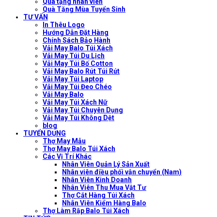
Quà tặng nhân viên
Quà Tặng Mùa Tuyển Sinh
TƯ VẤN
In Thêu Logo
Hướng Dẫn Đặt Hàng
Chính Sách Bảo Hành
Vải May Balo Túi Xách
Vải May Túi Du Lịch
Vải May Túi Bố Cotton
Vải May Balo Rút Túi Rút
Vải May Túi Laptop
Vải May Túi Đeo Chéo
Vải May Balo
Vải May Túi Xách Nữ
Vải May Túi Chuyên Dụng
Vải May Túi Không Dệt
blog
TUYỂN DỤNG
Thợ May Mẫu
Thợ May Balo Túi Xách
Các Vị Trí Khác
Nhân Viên Quản Lý Sản Xuất
Nhân viên điều phối vận chuyển (Nam)
Nhân Viên Kinh Doanh
Nhân Viên Thu Mua Vật Tư
Thợ Cắt Hàng Túi Xách
Nhân Viên Kiểm Hàng Balo
Thợ Làm Rập Balo Túi Xách