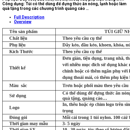
Công dụng: Túi có thể dùng để đựng thức ăn nóng, lạnh hoặc làm
quà tặng trong các chương trình quảng cáo …
Full Description
Overview
Tên sản phẩm
TÚI GIỮ N
Chất liệu
Theo yêu cầu cụ thể
Phụ liệu
Dây kéo, đầu kéo, khoen, khóa, nút
Kích Thước
Theo yêu cầu cụ thể
Đơn giản, tiện dụng, trang nhã, t
với nhiều mục đích sử dụng khác 
Thiết kế
chính hoặc có thêm ngăn phụ với k
dụng thoải mái, có thêm phụ kiện b
Màu sắc
Trơn hoặc phối màu theo yêu cầu
Có thể dùng để đựng thức ăn nóng
Sử dụng
quà tặng, quảng cáo…
In, thêu hoặc ép chìm logo trên si
Logo
trọng
Đóng gói
Mỗi cái trong 1 túi nylon. 100 cái/
Thời gian may mẫu
3- 5 ngày
Thời gian SX
10– 30 ngày, tùy theo số lượng đặt