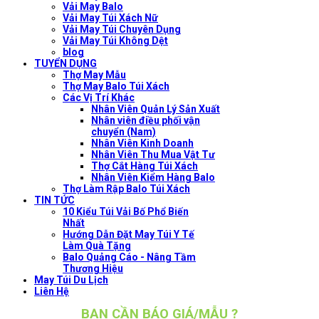
Vải May Balo
Vải May Túi Xách Nữ
Vải May Túi Chuyên Dụng
Vải May Túi Không Dệt
blog
TUYỂN DỤNG
Thợ May Mẫu
Thợ May Balo Túi Xách
Các Vị Trí Khác
Nhân Viên Quản Lý Sản Xuất
Nhân viên điều phối vận
chuyển (Nam)
Nhân Viên Kinh Doanh
Nhân Viên Thu Mua Vật Tư
Thợ Cắt Hàng Túi Xách
Nhân Viên Kiểm Hàng Balo
Thợ Làm Rập Balo Túi Xách
TIN TỨC
10 Kiểu Túi Vải Bố Phổ Biến
Nhất
Hướng Dẫn Đặt May Túi Y Tế
Làm Quà Tặng
Balo Quảng Cáo - Nâng Tầm
Thương Hiệu
May Túi Du Lịch
Liên Hệ
BẠN CẦN BÁO GIÁ/MẪU ?