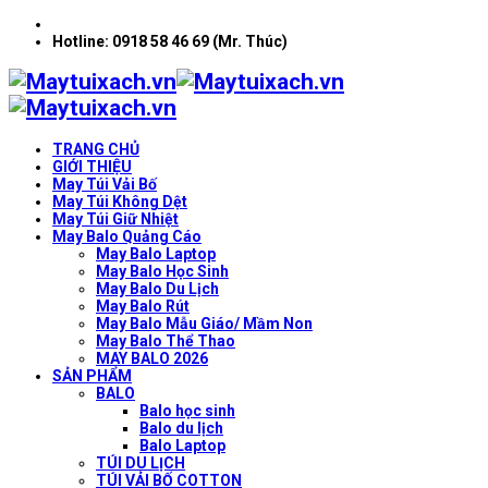
Hotline: 0918 58 46 69 (Mr. Thúc)
TRANG CHỦ
GIỚI THIỆU
May Túi Vải Bố
May Túi Không Dệt
May Túi Giữ Nhiệt
May Balo Quảng Cáo
May Balo Laptop
May Balo Học Sinh
May Balo Du Lịch
May Balo Rút
May Balo Mẫu Giáo/ Mầm Non
May Balo Thể Thao
MAY BALO 2026
SẢN PHẨM
BALO
Balo học sinh
Balo du lịch
Balo Laptop
TÚI DU LỊCH
TÚI VẢI BỐ COTTON