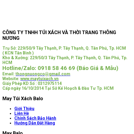
CÔNG TY TNHH TÚI XÁCH VÀ THỜI TRANG THÔNG
NƯƠNG
Trụ Sở:
229/50/9 Tây Thạnh, P. Tây Thạnh, Q. Tân Phú, Tp. HCM
( KCN Tân Bình )
Kho & Xưởng: 229/50/3 Tây Thạnh, P. Tây Thạnh, Q. Tân Phú, Tp.
HCM
Hotline/Zalo:
0918 58 46 69 (Báo Giá & Mẫu)
Email:
thongnuongco@gmail.com
Website:
www.maytuixach.vn
Giấy Phép KD Số : 0312975114
Cấp ngày 16/10/2014 Tại Sở Kế Hoạch & Đầu Tư Tp. HCM
May Túi Xách Balo
Giới Thiệu
Liên Hệ
Chính Sách Bảo Hành
Hướng Dẫn Đặt Hàng
May Balo