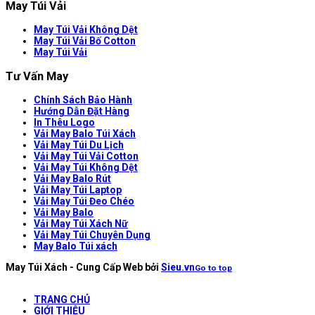
May Túi Vải
May Túi Vải Không Dệt
May Túi Vải Bố Cotton
May Túi Vải
Tư Vấn May
Chính Sách Bảo Hành
Hướng Dẫn Đặt Hàng
In Thêu Logo
Vải May Balo Túi Xách
Vải May Túi Du Lịch
Vải May Túi Vải Cotton
Vải May Túi Không Dệt
Vải May Balo Rút
Vải May Túi Laptop
Vải May Túi Đeo Chéo
Vải May Balo
Vải May Túi Xách Nữ
Vải May Túi Chuyên Dụng
May Balo Túi xách
May Túi Xách - Cung Cấp Web bởi
Sieu.vn
Go to top
TRANG CHỦ
GIỚI THIỆU