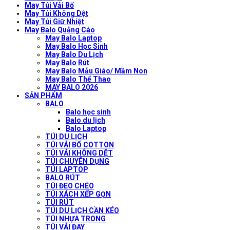
May Túi Vải Bố
May Túi Không Dệt
May Túi Giữ Nhiệt
May Balo Quảng Cáo
May Balo Laptop
May Balo Học Sinh
May Balo Du Lịch
May Balo Rút
May Balo Mẫu Giáo/ Mầm Non
May Balo Thể Thao
MAY BALO 2026
SẢN PHẨM
BALO
Balo học sinh
Balo du lịch
Balo Laptop
TÚI DU LỊCH
TÚI VẢI BỐ COTTON
TÚI VẢI KHÔNG DỆT
TÚI CHUYÊN DỤNG
TÚI LAPTOP
BALO RÚT
TÚI ĐEO CHÉO
TÚI XÁCH XẾP GỌN
TÚI RÚT
TÚI DU LỊCH CẦN KÉO
TÚI NHỰA TRONG
TÚI VẢI ĐAY