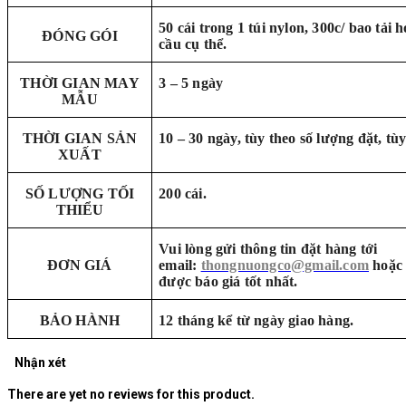
50 cái trong 1 túi nylon, 300c/ bao tải
ĐÓNG GÓI
cầu cụ thể.
THỜI GIAN MAY
3 – 5 ngày
MẪU
THỜI GIAN SẢN
10 – 30 ngày, tùy theo số lượng đặt, tùy
XUẤT
SỐ LƯỢNG TỐI
200 cái.
THIỂU
Vui lòng gửi thông tin đặt hàng tới
ĐƠN GIÁ
email:
thongnuongco@gmail.com
hoặc 
được báo giá tốt nhất.
BẢO HÀNH
12 tháng kể từ ngày giao hàng.
Nhận xét
There are yet no reviews for this product.