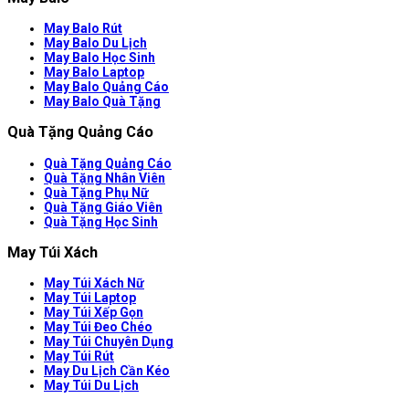
May Balo Rút
May Balo Du Lịch
May Balo Học Sinh
May Balo Laptop
May Balo Quảng Cáo
May Balo Quà Tặng
Quà Tặng Quảng Cáo
Quà Tặng Quảng Cáo
Quà Tặng Nhân Viên
Quà Tặng Phụ Nữ
Quà Tặng Giáo Viên
Quà Tặng Học Sinh
May Túi Xách
May Túi Xách Nữ
May Túi Laptop
May Túi Xếp Gọn
May Túi Đeo Chéo
May Túi Chuyên Dụng
May Túi Rút
May Du Lịch Cần Kéo
May Túi Du Lịch