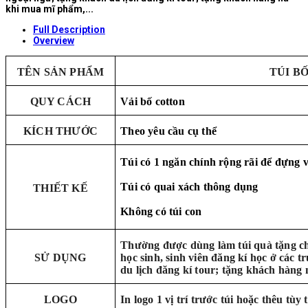
khi mua mĩ phẩm,...
Full Description
Overview
TÊN SẢN PHẨM
TÚI B
QUY CÁCH
Vải bố cotton
KÍCH THƯỚC
Theo yêu cầu cụ thể
Túi có 1 ngăn chính rộng rãi để đựng 
Túi có quai xách thông dụng
THIẾT KẾ
Không có túi con
Thường được dùng làm túi quà tặng cho
SỬ DỤNG
học sinh, sinh viên đăng kí học ở các 
du lịch đăng kí tour; tặng khách hàng
LOGO
In logo 1 vị trí trước túi hoặc thêu tùy 