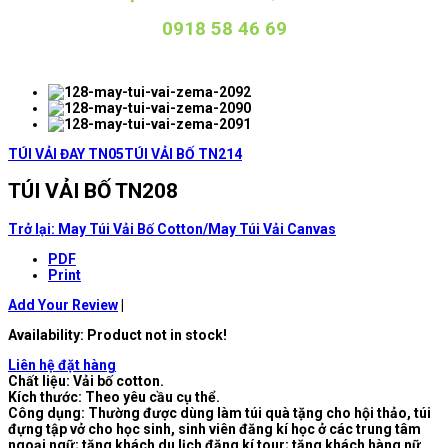
0918 58 46 69
TÚI VẢI ĐAY TN05
TÚI VẢI BỐ TN214
TÚI VẢI BỐ TN208
Trở lại: May Túi Vải Bố Cotton/May Túi Vải Canvas
PDF
Print
Add Your Review
|
Availability
: Product not in stock!
Liên hệ đặt hàng
Chất liệu: Vải bố cotton.
Kích thước: Theo yêu cầu cụ thể.
Công dụng: Thường được dùng làm túi quà tặng cho hội thảo, túi
đựng tập vở cho học sinh, sinh viên đăng kí học ở các trung tâm
ngoại ngữ; tặng khách du lịch đăng kí tour; tặng khách hàng nữ