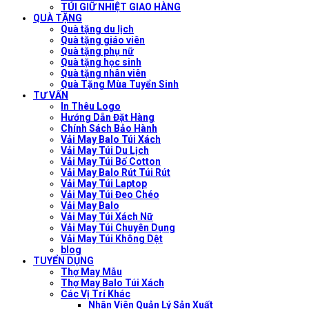
TÚI GIỮ NHIỆT GIAO HÀNG
QUÀ TẶNG
Quà tặng du lịch
Quà tặng giáo viên
Quà tặng phụ nữ
Quà tặng học sinh
Quà tặng nhân viên
Quà Tặng Mùa Tuyển Sinh
TƯ VẤN
In Thêu Logo
Hướng Dẫn Đặt Hàng
Chính Sách Bảo Hành
Vải May Balo Túi Xách
Vải May Túi Du Lịch
Vải May Túi Bố Cotton
Vải May Balo Rút Túi Rút
Vải May Túi Laptop
Vải May Túi Đeo Chéo
Vải May Balo
Vải May Túi Xách Nữ
Vải May Túi Chuyên Dụng
Vải May Túi Không Dệt
blog
TUYỂN DỤNG
Thợ May Mẫu
Thợ May Balo Túi Xách
Các Vị Trí Khác
Nhân Viên Quản Lý Sản Xuất