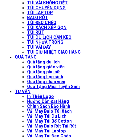
TÚI VẢI KHÔNG DỆT
TÚI CHUYÊN DỤNG
TÚI LAPTOP
BALO RÚT
TÚI ĐEO CHÉO
TÚI XÁCH XẾP GỌN
TÚI RÚT
TÚI DU LỊCH CẦN KÉO
TÚI NHỰA TRONG
TÚI VẢI ĐAY
TÚI GIỮ NHIỆT GIAO HÀNG
QUÀ TẶNG
Quà tặng du lịch
Quà tặng giáo viên
Quà tặng phụ nữ
Quà tặng học sinh
Quà tặng nhân viên
Quà Tặng Mùa Tuyển Sinh
TƯ VẤN
In Thêu Logo
Hướng Dẫn Đặt Hàng
Chính Sách Bảo Hành
Vải May Balo Túi Xách
Vải May Túi Du Lịch
Vải May Túi Bố Cotton
Vải May Balo Rút Túi Rút
Vải May Túi Laptop
Vải May Túi Đeo Chéo