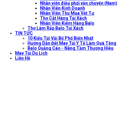
Nhân viên điều phối vận chuyển (Nam)
Nhân Viên Kinh Doanh
Nhân Viên Thu Mua Vật Tư
Thợ Cắt Hàng Túi Xách
Nhân Viên Kiểm Hàng Balo
Thợ Làm Rập Balo Túi Xách
TIN TỨC
10 Kiểu Túi Vải Bố Phổ Biến Nhất
Hướng Dẫn Đặt May Túi Y Tế Làm Quà Tặng
Balo Quảng Cáo - Nâng Tầm Thương Hiệu
May Túi Du Lịch
Liên Hệ