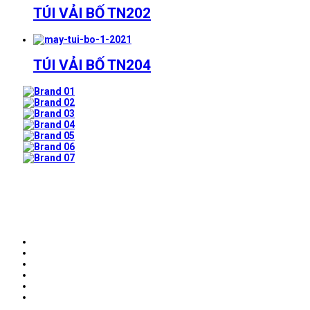
TÚI VẢI BỐ TN202
TÚI VẢI BỐ TN204
Prev
Next