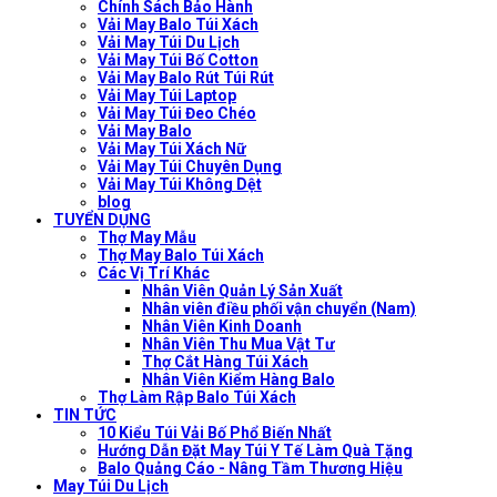
Chính Sách Bảo Hành
Vải May Balo Túi Xách
Vải May Túi Du Lịch
Vải May Túi Bố Cotton
Vải May Balo Rút Túi Rút
Vải May Túi Laptop
Vải May Túi Đeo Chéo
Vải May Balo
Vải May Túi Xách Nữ
Vải May Túi Chuyên Dụng
Vải May Túi Không Dệt
blog
TUYỂN DỤNG
Thợ May Mẫu
Thợ May Balo Túi Xách
Các Vị Trí Khác
Nhân Viên Quản Lý Sản Xuất
Nhân viên điều phối vận chuyển (Nam)
Nhân Viên Kinh Doanh
Nhân Viên Thu Mua Vật Tư
Thợ Cắt Hàng Túi Xách
Nhân Viên Kiểm Hàng Balo
Thợ Làm Rập Balo Túi Xách
TIN TỨC
10 Kiểu Túi Vải Bố Phổ Biến Nhất
Hướng Dẫn Đặt May Túi Y Tế Làm Quà Tặng
Balo Quảng Cáo - Nâng Tầm Thương Hiệu
May Túi Du Lịch