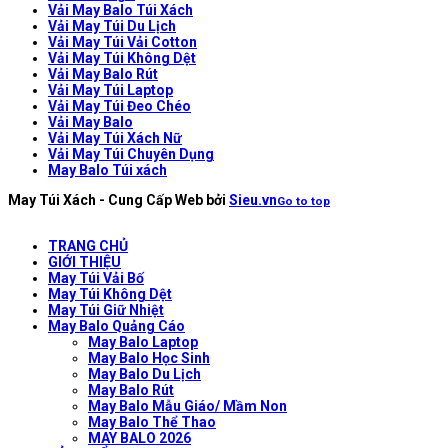
Vải May Balo Túi Xách
Vải May Túi Du Lịch
Vải May Túi Vải Cotton
Vải May Túi Không Dệt
Vải May Balo Rút
Vải May Túi Laptop
Vải May Túi Đeo Chéo
Vải May Balo
Vải May Túi Xách Nữ
Vải May Túi Chuyên Dụng
May Balo Túi xách
May Túi Xách - Cung Cấp Web bởi
Sieu.vn
Go to top
TRANG CHỦ
GIỚI THIỆU
May Túi Vải Bố
May Túi Không Dệt
May Túi Giữ Nhiệt
May Balo Quảng Cáo
May Balo Laptop
May Balo Học Sinh
May Balo Du Lịch
May Balo Rút
May Balo Mẫu Giáo/ Mầm Non
May Balo Thể Thao
MAY BALO 2026