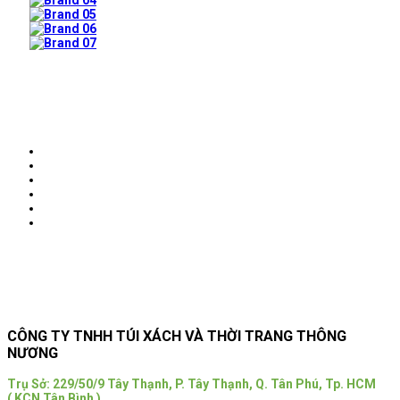
Prev
Next
CÔNG TY TNHH TÚI XÁCH VÀ THỜI TRANG THÔNG
NƯƠNG
Trụ Sở:
229/50/9 Tây Thạnh, P. Tây Thạnh, Q. Tân Phú, Tp. HCM
( KCN Tân Bình )