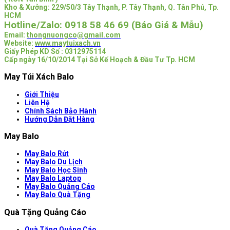
Kho & Xưởng: 229/50/3 Tây Thạnh, P. Tây Thạnh, Q. Tân Phú, Tp.
HCM
Hotline/Zalo:
0918 58 46 69 (Báo Giá & Mẫu)
Email:
thongnuongco@gmail.com
Website:
www.maytuixach.vn
Giấy Phép KD Số : 0312975114
Cấp ngày 16/10/2014 Tại Sở Kế Hoạch & Đầu Tư Tp. HCM
May Túi Xách Balo
Giới Thiệu
Liên Hệ
Chính Sách Bảo Hành
Hướng Dẫn Đặt Hàng
May Balo
May Balo Rút
May Balo Du Lịch
May Balo Học Sinh
May Balo Laptop
May Balo Quảng Cáo
May Balo Quà Tặng
Quà Tặng Quảng Cáo
Quà Tặng Quảng Cáo