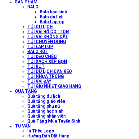
SẢN PHẨM
BALO
Balo học sinh
Balo du lịch
Balo Laptop
TÚI DU LỊCH
TÚI VẢI BỐ COTTON
TÚI VẢI KHÔNG DỆT
TÚI CHUYÊN DỤNG
TÚI LAPTOP
BALO RÚT
TÚI ĐEO CHÉO
TÚI XÁCH XẾP GỌN
TÚI RÚT
TÚI DU LỊCH CẦN KÉO
TÚI NHỰA TRONG
TÚI VẢI ĐAY
TÚI GIỮ NHIỆT GIAO HÀNG
QUÀ TẶNG
Quà tặng du lịch
Quà tặng giáo viên
Quà tặng phụ nữ
Quà tặng học sinh
Quà tặng nhân viên
Quà Tặng Mùa Tuyển Sinh
TƯ VẤN
In Thêu Logo
Hướng Dẫn Đặt Hàng