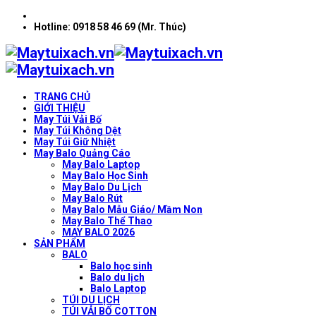
Hotline: 0918 58 46 69 (Mr. Thúc)
TRANG CHỦ
GIỚI THIỆU
May Túi Vải Bố
May Túi Không Dệt
May Túi Giữ Nhiệt
May Balo Quảng Cáo
May Balo Laptop
May Balo Học Sinh
May Balo Du Lịch
May Balo Rút
May Balo Mẫu Giáo/ Mầm Non
May Balo Thể Thao
MAY BALO 2026
SẢN PHẨM
BALO
Balo học sinh
Balo du lịch
Balo Laptop
TÚI DU LỊCH
TÚI VẢI BỐ COTTON