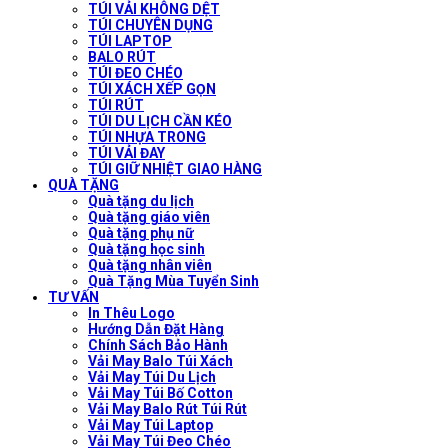
TÚI VẢI KHÔNG DỆT
TÚI CHUYÊN DỤNG
TÚI LAPTOP
BALO RÚT
TÚI ĐEO CHÉO
TÚI XÁCH XẾP GỌN
TÚI RÚT
TÚI DU LỊCH CẦN KÉO
TÚI NHỰA TRONG
TÚI VẢI ĐAY
TÚI GIỮ NHIỆT GIAO HÀNG
QUÀ TẶNG
Quà tặng du lịch
Quà tặng giáo viên
Quà tặng phụ nữ
Quà tặng học sinh
Quà tặng nhân viên
Quà Tặng Mùa Tuyển Sinh
TƯ VẤN
In Thêu Logo
Hướng Dẫn Đặt Hàng
Chính Sách Bảo Hành
Vải May Balo Túi Xách
Vải May Túi Du Lịch
Vải May Túi Bố Cotton
Vải May Balo Rút Túi Rút
Vải May Túi Laptop
Vải May Túi Đeo Chéo