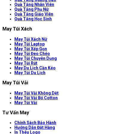
Quà Tặng Nhân Viên
Quà Tặng Phụ Nữ
Quà Tặng Giáo Viên
Quà Tặng Học Sinh
May Túi Xách
May Túi Xách Nữ
May Túi Laptop
May Túi Xếp Gọn
May Túi Đeo Chéo
May Túi Chuyên Dụng
May Túi Rút
May Du Lịch Cần Kéo
May Túi Du Lịch
May Túi Vải
May Túi Vải Không Dệt
May Túi Vải Bố Cotton
May Túi Vải
Tư Vấn May
Chính Sách Bảo Hành
Hướng Dẫn Đặt Hàng
In Thêu Logo