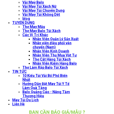
Vải May Balo
Vải May Túi Xách Nữ
Vải May Túi Chuyên Dụng
Vải May Túi Không Dệt
blog
TUYỂN DỤNG
Thợ May Mẫu
Thợ May Balo Túi Xách
Các Vị Trí Khác
Nhân Viên Quản Lý Sản Xuất
Nhân viên điều phối vận
chuyển (Nam)
Nhân Viên Kinh Doanh
Nhân Viên Thu Mua Vật Tư
Thợ Cắt Hàng Túi Xách
Nhân Viên Kiểm Hàng Balo
Thợ Làm Rập Balo Túi Xách
TIN TỨC
10 Kiểu Túi Vải Bố Phổ Biến
Nhất
Hướng Dẫn Đặt May Túi Y Tế
Làm Quà Tặng
Balo Quảng Cáo - Nâng Tầm
Thương Hiệu
May Túi Du Lịch
Liên Hệ
BẠN CẦN BÁO GIÁ/MẪU ?