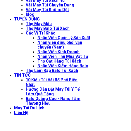
Vải May Túi Xách Nữ
Vải May Túi Chuyên Dụng
Vải May Túi Không Dệt
blog
TUYỂN DỤNG
Thợ May Mẫu
Thợ May Balo Túi Xách
Các Vị Trí Khác
Nhân Viên Quản Lý Sản Xuất
Nhân viên điều phối vận
chuyển (Nam)
Nhân Viên Kinh Doanh
Nhân Viên Thu Mua Vật Tư
Thợ Cắt Hàng Túi Xách
Nhân Viên Kiểm Hàng Balo
Thợ Làm Rập Balo Túi Xách
TIN TỨC
10 Kiểu Túi Vải Bố Phổ Biến
Nhất
Hướng Dẫn Đặt May Túi Y Tế
Làm Quà Tặng
Balo Quảng Cáo - Nâng Tầm
Thương Hiệu
May Túi Du Lịch
Liên Hệ