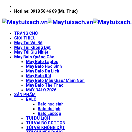
Hotline: 0918 58 46 69 (Mr. Thúc)
TRANG CHỦ
GIỚI THIỆU
May Túi Vải Bố
May Túi Không Dệt
May Túi Giữ Nhiệt
May Balo Quảng Cáo
May Balo Laptop
May Balo Học Sinh
May Balo Du Lịch
May Balo Rút
May Balo Mẫu Giáo/ Mầm Non
May Balo Thể Thao
MAY BALO 2026
SẢN PHẨM
BALO
Balo học sinh
Balo du lịch
Balo Laptop
TÚI DU LỊCH
TÚI VẢI BỐ COTTON
TÚI VẢI KHÔNG DỆT