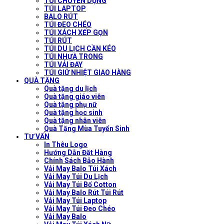
TÚI CHUYÊN DỤNG
TÚI LAPTOP
BALO RÚT
TÚI ĐEO CHÉO
TÚI XÁCH XẾP GỌN
TÚI RÚT
TÚI DU LỊCH CẦN KÉO
TÚI NHỰA TRONG
TÚI VẢI ĐAY
TÚI GIỮ NHIỆT GIAO HÀNG
QUÀ TẶNG
Quà tặng du lịch
Quà tặng giáo viên
Quà tặng phụ nữ
Quà tặng học sinh
Quà tặng nhân viên
Quà Tặng Mùa Tuyển Sinh
TƯ VẤN
In Thêu Logo
Hướng Dẫn Đặt Hàng
Chính Sách Bảo Hành
Vải May Balo Túi Xách
Vải May Túi Du Lịch
Vải May Túi Bố Cotton
Vải May Balo Rút Túi Rút
Vải May Túi Laptop
Vải May Túi Đeo Chéo
Vải May Balo