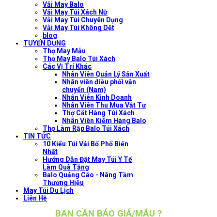
Vải May Balo
Vải May Túi Xách Nữ
Vải May Túi Chuyên Dụng
Vải May Túi Không Dệt
blog
TUYỂN DỤNG
Thợ May Mẫu
Thợ May Balo Túi Xách
Các Vị Trí Khác
Nhân Viên Quản Lý Sản Xuất
Nhân viên điều phối vận
chuyển (Nam)
Nhân Viên Kinh Doanh
Nhân Viên Thu Mua Vật Tư
Thợ Cắt Hàng Túi Xách
Nhân Viên Kiểm Hàng Balo
Thợ Làm Rập Balo Túi Xách
TIN TỨC
10 Kiểu Túi Vải Bố Phổ Biến
Nhất
Hướng Dẫn Đặt May Túi Y Tế
Làm Quà Tặng
Balo Quảng Cáo - Nâng Tầm
Thương Hiệu
May Túi Du Lịch
Liên Hệ
BẠN CẦN BÁO GIÁ/MẪU ?