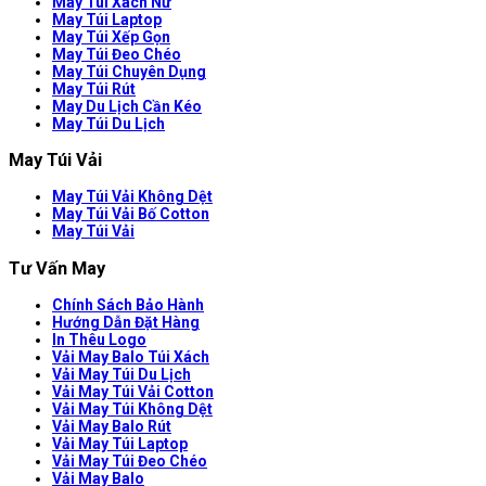
May Túi Xách Nữ
May Túi Laptop
May Túi Xếp Gọn
May Túi Đeo Chéo
May Túi Chuyên Dụng
May Túi Rút
May Du Lịch Cần Kéo
May Túi Du Lịch
May Túi Vải
May Túi Vải Không Dệt
May Túi Vải Bố Cotton
May Túi Vải
Tư Vấn May
Chính Sách Bảo Hành
Hướng Dẫn Đặt Hàng
In Thêu Logo
Vải May Balo Túi Xách
Vải May Túi Du Lịch
Vải May Túi Vải Cotton
Vải May Túi Không Dệt
Vải May Balo Rút
Vải May Túi Laptop
Vải May Túi Đeo Chéo
Vải May Balo