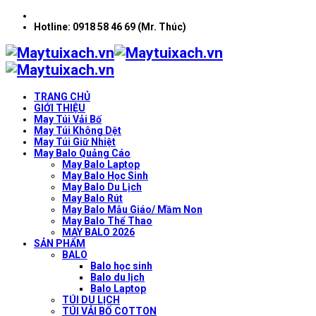
Hotline: 0918 58 46 69 (Mr. Thúc)
TRANG CHỦ
GIỚI THIỆU
May Túi Vải Bố
May Túi Không Dệt
May Túi Giữ Nhiệt
May Balo Quảng Cáo
May Balo Laptop
May Balo Học Sinh
May Balo Du Lịch
May Balo Rút
May Balo Mẫu Giáo/ Mầm Non
May Balo Thể Thao
MAY BALO 2026
SẢN PHẨM
BALO
Balo học sinh
Balo du lịch
Balo Laptop
TÚI DU LỊCH
TÚI VẢI BỐ COTTON