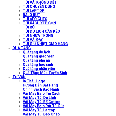
TÚI VẢI KHÔNG DỆT
TÚI CHUYÊN DỤNG
TÚI LAPTOP
BALO RÚT
TÚI ĐEO CHÉO
TÚI XÁCH XẾP GỌN
TÚI RÚT
TÚI DU LỊCH CẦN KÉO
TÚI NHỰA TRONG
TÚI VẢI ĐAY
TÚI GIỮ NHIỆT GIAO HÀNG
QUÀ TẶNG
Quà tặng du lịch
Quà tặng giáo viên
Quà tặng phụ nữ
Quà tặng học sinh
Quà tặng nhân viên
Quà Tặng Mùa Tuyển Sinh
TƯ VẤN
In Thêu Logo
Hướng Dẫn Đặt Hàng
Chính Sách Bảo Hành
Vải May Balo Túi Xách
Vải May Túi Du Lịch
Vải May Túi Bố Cotton
Vải May Balo Rút Túi Rút
Vải May Túi Laptop
Vải May Túi Đeo Chéo