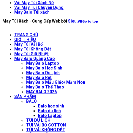
Vải May Túi Xách Nữ
Vải May Túi Chuyên Dụng
May Balo Túi xách
May Túi Xách - Cung Cấp Web bởi
Sieu.vn
Go to top
TRANG CHỦ
GIỚI THIỆU
May Túi Vải Bố
May Túi Không Dệt
May Túi Giữ Nhiệt
May Balo Quảng Cáo
May Balo Laptop
May Balo Học Sinh
May Balo Du Lịch
May Balo Rút
May Balo Mẫu Giáo/ Mầm Non
May Balo Thể Thao
MAY BALO 2026
SẢN PHẨM
BALO
Balo học sinh
Balo du lịch
Balo Laptop
TÚI DU LỊCH
TÚI VẢI BỐ COTTON
TÚI VẢI KHÔNG DỆT