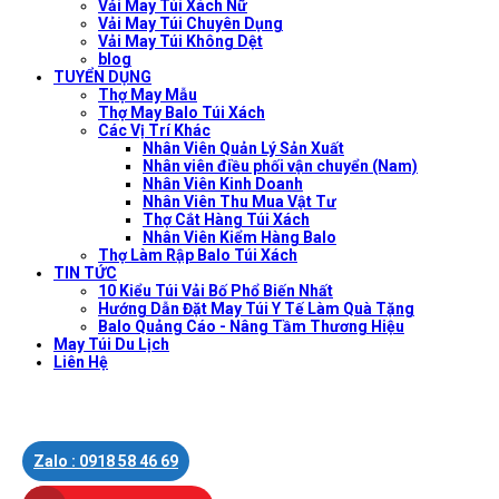
Vải May Túi Xách Nữ
Vải May Túi Chuyên Dụng
Vải May Túi Không Dệt
blog
TUYỂN DỤNG
Thợ May Mẫu
Thợ May Balo Túi Xách
Các Vị Trí Khác
Nhân Viên Quản Lý Sản Xuất
Nhân viên điều phối vận chuyển (Nam)
Nhân Viên Kinh Doanh
Nhân Viên Thu Mua Vật Tư
Thợ Cắt Hàng Túi Xách
Nhân Viên Kiểm Hàng Balo
Thợ Làm Rập Balo Túi Xách
TIN TỨC
10 Kiểu Túi Vải Bố Phổ Biến Nhất
Hướng Dẫn Đặt May Túi Y Tế Làm Quà Tặng
Balo Quảng Cáo - Nâng Tầm Thương Hiệu
May Túi Du Lịch
Liên Hệ
Zalo : 0918 58 46 69