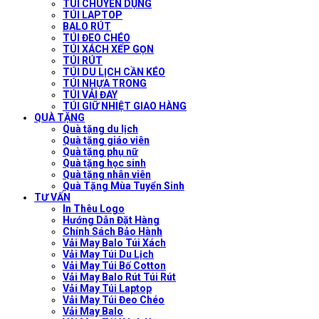
TÚI CHUYÊN DỤNG
TÚI LAPTOP
BALO RÚT
TÚI ĐEO CHÉO
TÚI XÁCH XẾP GỌN
TÚI RÚT
TÚI DU LỊCH CẦN KÉO
TÚI NHỰA TRONG
TÚI VẢI ĐAY
TÚI GIỮ NHIỆT GIAO HÀNG
QUÀ TẶNG
Quà tặng du lịch
Quà tặng giáo viên
Quà tặng phụ nữ
Quà tặng học sinh
Quà tặng nhân viên
Quà Tặng Mùa Tuyển Sinh
TƯ VẤN
In Thêu Logo
Hướng Dẫn Đặt Hàng
Chính Sách Bảo Hành
Vải May Balo Túi Xách
Vải May Túi Du Lịch
Vải May Túi Bố Cotton
Vải May Balo Rút Túi Rút
Vải May Túi Laptop
Vải May Túi Đeo Chéo
Vải May Balo