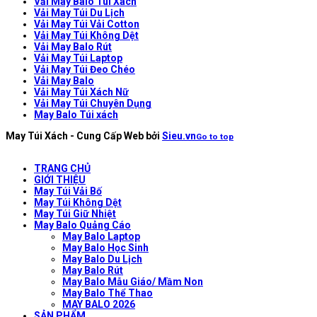
Vải May Balo Túi Xách
Vải May Túi Du Lịch
Vải May Túi Vải Cotton
Vải May Túi Không Dệt
Vải May Balo Rút
Vải May Túi Laptop
Vải May Túi Đeo Chéo
Vải May Balo
Vải May Túi Xách Nữ
Vải May Túi Chuyên Dụng
May Balo Túi xách
May Túi Xách - Cung Cấp Web bởi
Sieu.vn
Go to top
TRANG CHỦ
GIỚI THIỆU
May Túi Vải Bố
May Túi Không Dệt
May Túi Giữ Nhiệt
May Balo Quảng Cáo
May Balo Laptop
May Balo Học Sinh
May Balo Du Lịch
May Balo Rút
May Balo Mẫu Giáo/ Mầm Non
May Balo Thể Thao
MAY BALO 2026
SẢN PHẨM