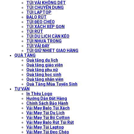
TÚI VẢI KHÔNG DỆT
TÚI CHUYÊN DỤNG
TÚI LAPTOP
BALO RÚT
TÚI ĐEO CHÉO
TÚI XÁCH XẾP GỌN
TÚI RÚT
TÚI DU LỊCH CẦN KÉO
TÚI NHỰA TRONG
TÚI VẢI ĐAY
TÚI GIỮ NHIỆT GIAO HÀNG
QUÀ TẶNG
Quà tặng du lịch
Quà tặng giáo viên
Quà tặng phụ nữ
Quà tặng học sinh
Quà tặng nhân viên
Quà Tặng Mùa Tuyển Sinh
TƯ VẤN
In Thêu Logo
Hướng Dẫn Đặt Hàng
Chính Sách Bảo Hành
Vải May Balo Túi Xách
Vải May Túi Du Lịch
Vải May Túi Bố Cotton
Vải May Balo Rút Túi Rút
Vải May Túi Laptop
Vải May Túi Đeo Chéo