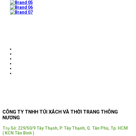
Prev
Next
CÔNG TY TNHH TÚI XÁCH VÀ THỜI TRANG THÔNG
NƯƠNG
Trụ Sở:
229/50/9 Tây Thạnh, P. Tây Thạnh, Q. Tân Phú, Tp. HCM
( KCN Tân Bình )