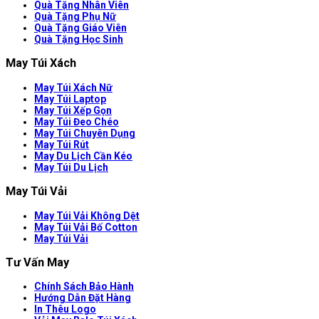
Quà Tặng Nhân Viên
Quà Tặng Phụ Nữ
Quà Tặng Giáo Viên
Quà Tặng Học Sinh
May Túi Xách
May Túi Xách Nữ
May Túi Laptop
May Túi Xếp Gọn
May Túi Đeo Chéo
May Túi Chuyên Dụng
May Túi Rút
May Du Lịch Cần Kéo
May Túi Du Lịch
May Túi Vải
May Túi Vải Không Dệt
May Túi Vải Bố Cotton
May Túi Vải
Tư Vấn May
Chính Sách Bảo Hành
Hướng Dẫn Đặt Hàng
In Thêu Logo