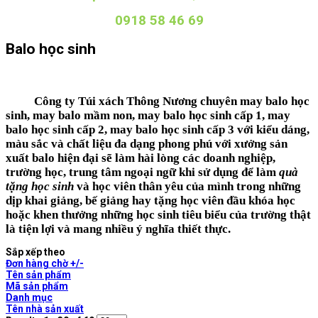
0918 58 46 69
Balo học sinh
Công ty Túi xách Thông Nương chuyên
may balo học
sinh
,
may balo mầm non
,
may balo học sinh cấp 1
,
may
balo học sinh cấp 2
,
may balo học sinh cấp 3
với kiểu dáng,
màu sắc và chất liệu đa dạng phong phú với
xưởng sản
xuất balo
hiện đại sẽ làm hài lòng các doanh nghiệp,
trường học, trung tâm ngoại ngữ khi sử dụng để làm
quà
tặng học sinh
và học viên thân yêu của mình trong những
dịp khai giảng, bế giảng hay tặng học viên đầu khóa học
hoặc khen thưởng những học sinh tiêu biểu của trường thật
là tiện lợi và mang nhiều ý nghĩa thiết thực.
Sắp xếp theo
Đơn hàng chờ +/-
Tên sản phẩm
Mã sản phẩm
Danh mục
Tên nhà sản xuất