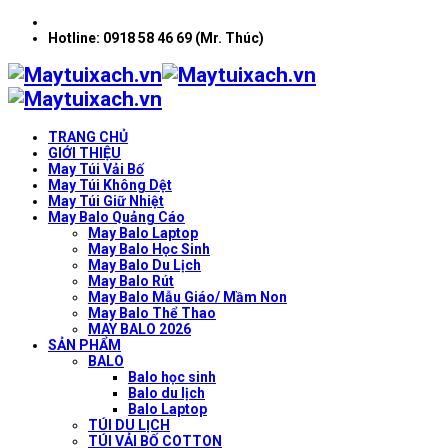
Hotline: 0918 58 46 69 (Mr. Thúc)
TRANG CHỦ
GIỚI THIỆU
May Túi Vải Bố
May Túi Không Dệt
May Túi Giữ Nhiệt
May Balo Quảng Cáo
May Balo Laptop
May Balo Học Sinh
May Balo Du Lịch
May Balo Rút
May Balo Mẫu Giáo/ Mầm Non
May Balo Thể Thao
MAY BALO 2026
SẢN PHẨM
BALO
Balo học sinh
Balo du lịch
Balo Laptop
TÚI DU LỊCH
TÚI VẢI BỐ COTTON