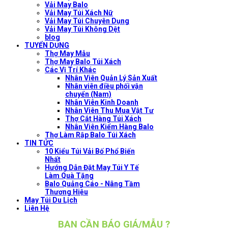
Vải May Balo
Vải May Túi Xách Nữ
Vải May Túi Chuyên Dụng
Vải May Túi Không Dệt
blog
TUYỂN DỤNG
Thợ May Mẫu
Thợ May Balo Túi Xách
Các Vị Trí Khác
Nhân Viên Quản Lý Sản Xuất
Nhân viên điều phối vận
chuyển (Nam)
Nhân Viên Kinh Doanh
Nhân Viên Thu Mua Vật Tư
Thợ Cắt Hàng Túi Xách
Nhân Viên Kiểm Hàng Balo
Thợ Làm Rập Balo Túi Xách
TIN TỨC
10 Kiểu Túi Vải Bố Phổ Biến
Nhất
Hướng Dẫn Đặt May Túi Y Tế
Làm Quà Tặng
Balo Quảng Cáo - Nâng Tầm
Thương Hiệu
May Túi Du Lịch
Liên Hệ
BẠN CẦN BÁO GIÁ/MẪU ?