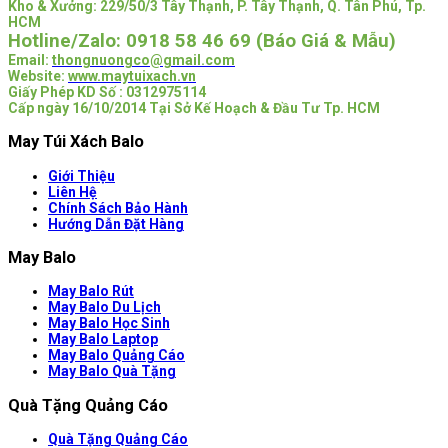
Kho & Xưởng: 229/50/3 Tây Thạnh, P. Tây Thạnh, Q. Tân Phú, Tp.
HCM
Hotline/Zalo:
0918 58 46 69 (Báo Giá & Mẫu)
Email:
thongnuongco@gmail.com
Website:
www.maytuixach.vn
Giấy Phép KD Số : 0312975114
Cấp ngày 16/10/2014 Tại Sở Kế Hoạch & Đầu Tư Tp. HCM
May Túi Xách Balo
Giới Thiệu
Liên Hệ
Chính Sách Bảo Hành
Hướng Dẫn Đặt Hàng
May Balo
May Balo Rút
May Balo Du Lịch
May Balo Học Sinh
May Balo Laptop
May Balo Quảng Cáo
May Balo Quà Tặng
Quà Tặng Quảng Cáo
Quà Tặng Quảng Cáo