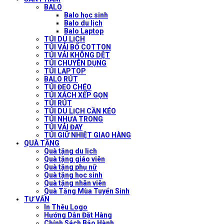
BALO
Balo học sinh
Balo du lịch
Balo Laptop
TÚI DU LỊCH
TÚI VẢI BỐ COTTON
TÚI VẢI KHÔNG DỆT
TÚI CHUYÊN DỤNG
TÚI LAPTOP
BALO RÚT
TÚI ĐEO CHÉO
TÚI XÁCH XẾP GỌN
TÚI RÚT
TÚI DU LỊCH CẦN KÉO
TÚI NHỰA TRONG
TÚI VẢI ĐAY
TÚI GIỮ NHIỆT GIAO HÀNG
QUÀ TẶNG
Quà tặng du lịch
Quà tặng giáo viên
Quà tặng phụ nữ
Quà tặng học sinh
Quà tặng nhân viên
Quà Tặng Mùa Tuyển Sinh
TƯ VẤN
In Thêu Logo
Hướng Dẫn Đặt Hàng
Chính Sách Bảo Hành