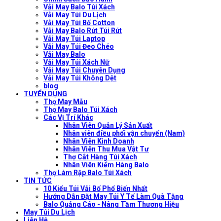
Vải May Balo Túi Xách
Vải May Túi Du Lịch
Vải May Túi Bố Cotton
Vải May Balo Rút Túi Rút
Vải May Túi Laptop
Vải May Túi Đeo Chéo
Vải May Balo
Vải May Túi Xách Nữ
Vải May Túi Chuyên Dụng
Vải May Túi Không Dệt
blog
TUYỂN DỤNG
Thợ May Mẫu
Thợ May Balo Túi Xách
Các Vị Trí Khác
Nhân Viên Quản Lý Sản Xuất
Nhân viên điều phối vận chuyển (Nam)
Nhân Viên Kinh Doanh
Nhân Viên Thu Mua Vật Tư
Thợ Cắt Hàng Túi Xách
Nhân Viên Kiểm Hàng Balo
Thợ Làm Rập Balo Túi Xách
TIN TỨC
10 Kiểu Túi Vải Bố Phổ Biến Nhất
Hướng Dẫn Đặt May Túi Y Tế Làm Quà Tặng
Balo Quảng Cáo - Nâng Tầm Thương Hiệu
May Túi Du Lịch
Liên Hệ