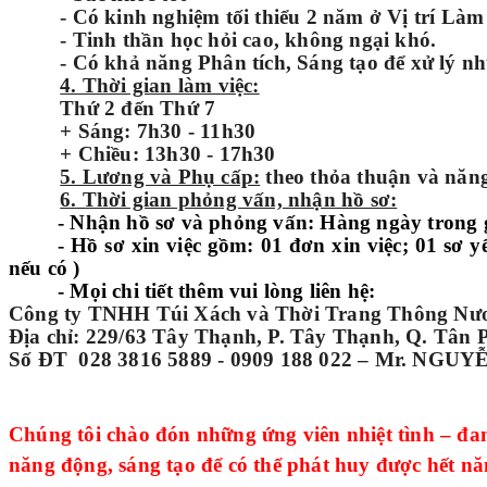
- Có kinh nghiệm tối thiểu 2 năm ở Vị trí Làm
- Tinh thần học hỏi cao, không ngại khó.
- Có khả năng Phân tích, Sáng tạo để xử lý n
4. Thời gian làm việc:
Thứ 2 đến Thứ 7
+ Sáng: 7h30 - 11h30
+ Chiều: 13h30 - 17h30
5. Lương và Phụ cấp:
theo thỏa thuận và năng
6. Thời gian phỏng vấn, nhận hồ sơ:
- Nhận hồ sơ và phỏng vấn:
Hàng ngày trong g
- Hồ sơ xin việc gồm:
01 đơn xin việc; 01 sơ 
nếu có )
- Mọi chi tiết thêm vui lòng liên hệ:
Công ty TNHH Túi Xách và Thời Trang Thông Nươ
Địa chỉ: 229/63 Tây Thạnh, P. Tây Thạnh, Q. Tân
Số ĐT 028 3816 5889 - 0909 188 022 – Mr. N
Chúng tôi chào đón những ứng viên nhiệt tình – đa
năng động, sáng tạo để có thể phát huy được hết nă