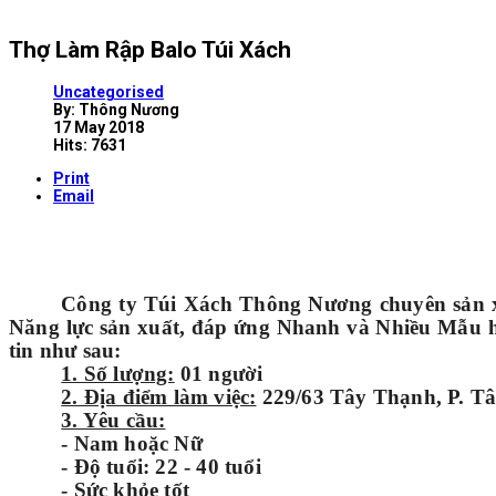
Thợ Làm Rập Balo Túi Xách
Uncategorised
By:
Thông Nương
17 May 2018
Hits: 7631
Print
Email
Công ty Túi Xách Thông Nương chuyên sản 
Năng lực sản xuất, đáp ứng Nhanh và Nhiều Mẫu h
tin như sau:
1. Số lượng:
01 người
2. Địa điểm làm việc:
229/63 Tây Thạnh, P. T
3. Yêu cầu:
- Nam hoặc Nữ
- Độ tuổi: 22 - 40 tuổi
- Sức khỏe tốt