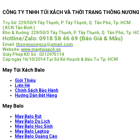
CÔNG TY TNHH TÚI XÁCH VÀ THỜI TRANG THÔNG NƯƠN
Trụ Sở:
229/50/9 Tây Thạnh, P. Tây Thạnh, Q. Tân Phú, Tp. HCM
( KCN Tân Bình )
Kho & Xưởng: 229/50/3 Tây Thạnh, P. Tây Thạnh, Q. Tân Phú, Tp. 
Hotline/Zalo:
0918 58 46 69 (Báo Giá & Mẫu)
Email:
thongnuongco@gmail.com
Website:
www.maytuixach.vn
Giấy Phép KD Số : 0312975114
Cấp ngày 16/10/2014 Tại Sở Kế Hoạch & Đầu Tư Tp. HCM
May Túi Xách Balo
Giới Thiệu
Liên Hệ
Chính Sách Bảo Hành
Hướng Dẫn Đặt Hàng
May Balo
May Balo Rút
May Balo Du Lịch
May Balo Học Sinh
May Balo Laptop
May Balo Quảng Cáo