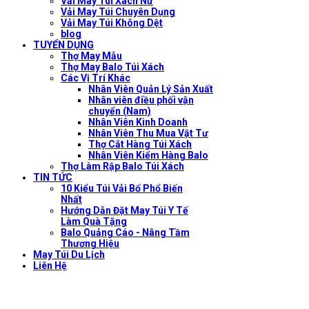
Vải May Túi Xách Nữ
Vải May Túi Chuyên Dụng
Vải May Túi Không Dệt
blog
TUYỂN DỤNG
Thợ May Mẫu
Thợ May Balo Túi Xách
Các Vị Trí Khác
Nhân Viên Quản Lý Sản Xuất
Nhân viên điều phối vận
chuyển (Nam)
Nhân Viên Kinh Doanh
Nhân Viên Thu Mua Vật Tư
Thợ Cắt Hàng Túi Xách
Nhân Viên Kiểm Hàng Balo
Thợ Làm Rập Balo Túi Xách
TIN TỨC
10 Kiểu Túi Vải Bố Phổ Biến
Nhất
Hướng Dẫn Đặt May Túi Y Tế
Làm Quà Tặng
Balo Quảng Cáo - Nâng Tầm
Thương Hiệu
May Túi Du Lịch
Liên Hệ