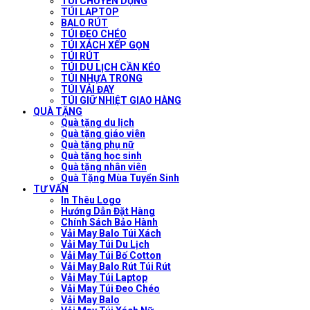
TÚI CHUYÊN DỤNG
TÚI LAPTOP
BALO RÚT
TÚI ĐEO CHÉO
TÚI XÁCH XẾP GỌN
TÚI RÚT
TÚI DU LỊCH CẦN KÉO
TÚI NHỰA TRONG
TÚI VẢI ĐAY
TÚI GIỮ NHIỆT GIAO HÀNG
QUÀ TẶNG
Quà tặng du lịch
Quà tặng giáo viên
Quà tặng phụ nữ
Quà tặng học sinh
Quà tặng nhân viên
Quà Tặng Mùa Tuyển Sinh
TƯ VẤN
In Thêu Logo
Hướng Dẫn Đặt Hàng
Chính Sách Bảo Hành
Vải May Balo Túi Xách
Vải May Túi Du Lịch
Vải May Túi Bố Cotton
Vải May Balo Rút Túi Rút
Vải May Túi Laptop
Vải May Túi Đeo Chéo
Vải May Balo