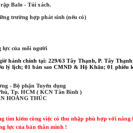
 rập Balo - Túi xách.
hững trường hợp phát sinh (nếu có)
 lực của mỗi người
iờ hành chính tại: 229/63 Tây Thạnh, P. Tây Thạnh
yếu lý lịch; 01 bản sao CMND & Hộ Khẩu; 01 phiếu k
ng - Bộ phận Tuyển dụng
 Phú, Tp. HCM ( KCN Tân Bình )
GUYỄN HOÀNG THÚC
ng tìm kiếm công việc có thu nhập phù hợp với năng 
ng lực của bản thân mình !