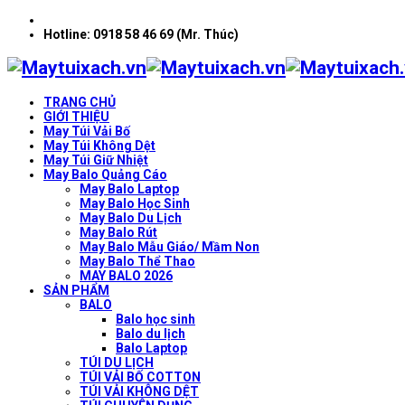
Hotline: 0918 58 46 69 (Mr. Thúc)
TRANG CHỦ
GIỚI THIỆU
May Túi Vải Bố
May Túi Không Dệt
May Túi Giữ Nhiệt
May Balo Quảng Cáo
May Balo Laptop
May Balo Học Sinh
May Balo Du Lịch
May Balo Rút
May Balo Mẫu Giáo/ Mầm Non
May Balo Thể Thao
MAY BALO 2026
SẢN PHẨM
BALO
Balo học sinh
Balo du lịch
Balo Laptop
TÚI DU LỊCH
TÚI VẢI BỐ COTTON
TÚI VẢI KHÔNG DỆT