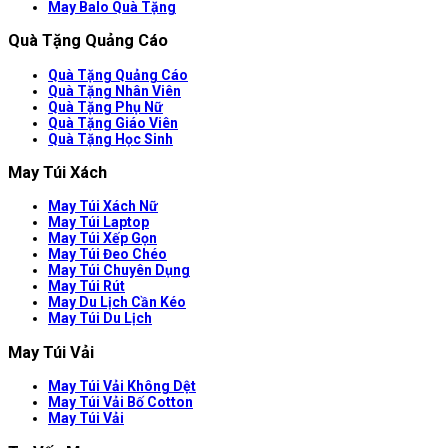
May Balo Quà Tặng
Quà Tặng Quảng Cáo
Quà Tặng Quảng Cáo
Quà Tặng Nhân Viên
Quà Tặng Phụ Nữ
Quà Tặng Giáo Viên
Quà Tặng Học Sinh
May Túi Xách
May Túi Xách Nữ
May Túi Laptop
May Túi Xếp Gọn
May Túi Đeo Chéo
May Túi Chuyên Dụng
May Túi Rút
May Du Lịch Cần Kéo
May Túi Du Lịch
May Túi Vải
May Túi Vải Không Dệt
May Túi Vải Bố Cotton
May Túi Vải