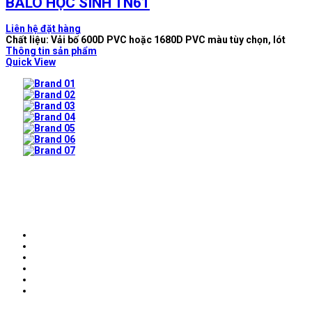
BALO HỌC SINH TN61
Liên hệ đặt hàng
Chất liệu: Vải bố 600D PVC hoặc 1680D PVC màu tùy chọn, lót
Thông tin sản phẩm
Quick View
Prev
Next