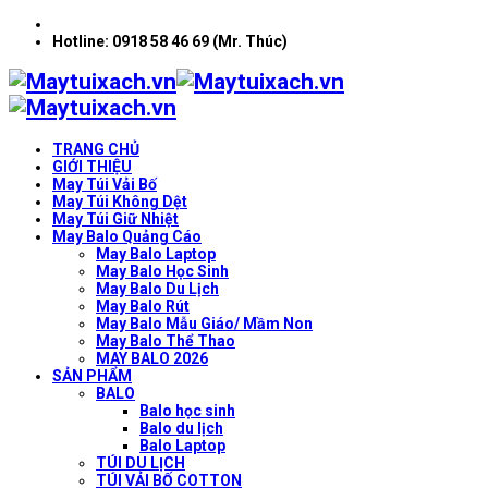
Hotline: 0918 58 46 69 (Mr. Thúc)
TRANG CHỦ
GIỚI THIỆU
May Túi Vải Bố
May Túi Không Dệt
May Túi Giữ Nhiệt
May Balo Quảng Cáo
May Balo Laptop
May Balo Học Sinh
May Balo Du Lịch
May Balo Rút
May Balo Mẫu Giáo/ Mầm Non
May Balo Thể Thao
MAY BALO 2026
SẢN PHẨM
BALO
Balo học sinh
Balo du lịch
Balo Laptop
TÚI DU LỊCH
TÚI VẢI BỐ COTTON