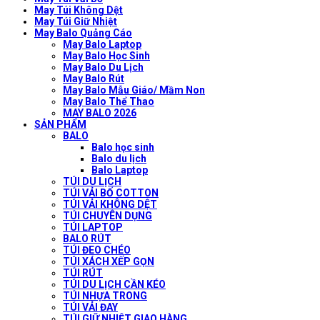
May Túi Không Dệt
May Túi Giữ Nhiệt
May Balo Quảng Cáo
May Balo Laptop
May Balo Học Sinh
May Balo Du Lịch
May Balo Rút
May Balo Mẫu Giáo/ Mầm Non
May Balo Thể Thao
MAY BALO 2026
SẢN PHẨM
BALO
Balo học sinh
Balo du lịch
Balo Laptop
TÚI DU LỊCH
TÚI VẢI BỐ COTTON
TÚI VẢI KHÔNG DỆT
TÚI CHUYÊN DỤNG
TÚI LAPTOP
BALO RÚT
TÚI ĐEO CHÉO
TÚI XÁCH XẾP GỌN
TÚI RÚT
TÚI DU LỊCH CẦN KÉO
TÚI NHỰA TRONG
TÚI VẢI ĐAY
TÚI GIỮ NHIỆT GIAO HÀNG