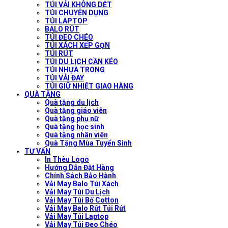
TÚI VẢI KHÔNG DỆT
TÚI CHUYÊN DỤNG
TÚI LAPTOP
BALO RÚT
TÚI ĐEO CHÉO
TÚI XÁCH XẾP GỌN
TÚI RÚT
TÚI DU LỊCH CẦN KÉO
TÚI NHỰA TRONG
TÚI VẢI ĐAY
TÚI GIỮ NHIỆT GIAO HÀNG
QUÀ TẶNG
Quà tặng du lịch
Quà tặng giáo viên
Quà tặng phụ nữ
Quà tặng học sinh
Quà tặng nhân viên
Quà Tặng Mùa Tuyển Sinh
TƯ VẤN
In Thêu Logo
Hướng Dẫn Đặt Hàng
Chính Sách Bảo Hành
Vải May Balo Túi Xách
Vải May Túi Du Lịch
Vải May Túi Bố Cotton
Vải May Balo Rút Túi Rút
Vải May Túi Laptop
Vải May Túi Đeo Chéo