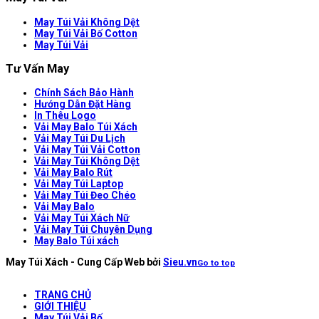
May Túi Vải Không Dệt
May Túi Vải Bố Cotton
May Túi Vải
Tư Vấn May
Chính Sách Bảo Hành
Hướng Dẫn Đặt Hàng
In Thêu Logo
Vải May Balo Túi Xách
Vải May Túi Du Lịch
Vải May Túi Vải Cotton
Vải May Túi Không Dệt
Vải May Balo Rút
Vải May Túi Laptop
Vải May Túi Đeo Chéo
Vải May Balo
Vải May Túi Xách Nữ
Vải May Túi Chuyên Dụng
May Balo Túi xách
May Túi Xách - Cung Cấp Web bởi
Sieu.vn
Go to top
TRANG CHỦ
GIỚI THIỆU
May Túi Vải Bố