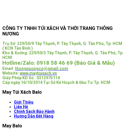
CÔNG TY TNHH TÚI XÁCH VÀ THỜI TRANG THÔNG
NƯƠNG
Trụ Sở:
229/50/9 Tây Thạnh, P. Tây Thạnh, Q. Tân Phú, Tp. HCM
( KCN Tân Bình )
Kho & Xưởng: 229/50/3 Tây Thạnh, P. Tây Thạnh, Q. Tân Phú, Tp.
HCM
Hotline/Zalo:
0918 58 46 69 (Báo Giá & Mẫu)
Email:
thongnuongco@gmail.com
Website:
www.maytuixach.vn
Giấy Phép KD Số : 0312975114
Cấp ngày 16/10/2014 Tại Sở Kế Hoạch & Đầu Tư Tp. HCM
May Túi Xách Balo
Giới Thiệu
Liên Hệ
Chính Sách Bảo Hành
Hướng Dẫn Đặt Hàng
May Balo