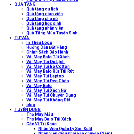
QUÀ TẶNG
Quà tặng du lịch
Quà tặng giáo viên
Quà tặng phụ nữ
Quà tặng học sinh
Quà tặng nhân viên
Quà Tặng Mùa Tuyển Sinh
TƯ VẤN
In Thêu Logo
Hướng Dẫn Đặt Hàng
Chính Sách Bảo Hành
Vải May Balo Túi Xách
Vải May Túi Du Lịch
Vải May Túi Bố Cotton
Vải May Balo Rút Túi Rút
Vải May Túi Laptop
Vải May Túi Đeo Chéo
Vải May Balo
Vải May Túi Xách Nữ
Vải May Túi Chuyên Dụng
Vải May Túi Không Dệt
blog
TUYỂN DỤNG
Thợ May Mẫu
Thợ May Balo Túi Xách
Các Vị Trí Khác
Nhân Viên Quản Lý Sản Xuất
Nhân viên điều phối vận chuyển (Nam)