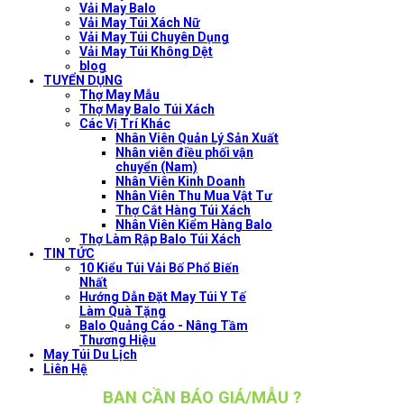
Vải May Balo
Vải May Túi Xách Nữ
Vải May Túi Chuyên Dụng
Vải May Túi Không Dệt
blog
TUYỂN DỤNG
Thợ May Mẫu
Thợ May Balo Túi Xách
Các Vị Trí Khác
Nhân Viên Quản Lý Sản Xuất
Nhân viên điều phối vận
chuyển (Nam)
Nhân Viên Kinh Doanh
Nhân Viên Thu Mua Vật Tư
Thợ Cắt Hàng Túi Xách
Nhân Viên Kiểm Hàng Balo
Thợ Làm Rập Balo Túi Xách
TIN TỨC
10 Kiểu Túi Vải Bố Phổ Biến
Nhất
Hướng Dẫn Đặt May Túi Y Tế
Làm Quà Tặng
Balo Quảng Cáo - Nâng Tầm
Thương Hiệu
May Túi Du Lịch
Liên Hệ
BẠN CẦN BÁO GIÁ/MẪU ?