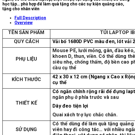
học tập… phù hợp để làm quà tặng cho các sự kiện quảng cáo,
tặng cho nhân viên
Full Description
Overview
TÊN SẢN PHẨM
TÚI LAPTOP I
QUY CÁCH
Vải bố 1680D PVC màu đen, lót vải 
Mouse PE, lưới mỏng, gân, đầu kéo,
khoen D, thun, viền. Có thể dùng th
PHỤ LIỆU
siêu nhẹ, chống thấm, độ bền cao p
cầu cụ thể
42 x 30 x 12 cm (Ngang x Cao x Rộn
KÍCH THƯỚC
cụ thể
Có ngăn chính rộng rãi để đựng lapto
ngăn phụ ở phía trước và sau
THIẾT KẾ
Dây đeo tiện lợi
Quai xách trợ lực chắc chắn.
Có thể dùng để làm quà tặng quảng
SỬ DỤNG
viên hay đi công tác… với nhiều ng