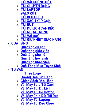
TÚI VẢI KHÔNG DỆT
TÚI CHUYÊN DỤNG
TÚI LAPTOP
BALO RÚT
TÚI ĐEO CHÉO
TÚI XÁCH XẾP GỌN
TÚI RÚT
TÚI DU LỊCH CẦN KÉO
TÚI NHỰA TRONG
TÚI VẢI ĐAY
TÚI GIỮ NHIỆT GIAO HÀNG
QUÀ TẶNG
Quà tặng du lịch
Quà tặng giáo viên
Quà tặng phụ nữ
Quà tặng học sinh
Quà tặng nhân viên
Quà Tặng Mùa Tuyển Sinh
TƯ VẤN
In Thêu Logo
Hướng Dẫn Đặt Hàng
Chính Sách Bảo Hành
Vải May Balo Túi Xách
Vải May Túi Du Lịch
Vải May Túi Bố Cotton
Vải May Balo Rút Túi Rút
Vải May Túi Laptop
Vải May Túi Đeo Chéo