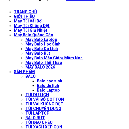
TRANG CHỦ
GIỚI THIỆU
May Túi Vải Bố
May Túi Không Dệt
May Túi Giữ Nhiệt
May Balo Quảng Cáo
May Balo Laptop
May Balo Học Sinh
May Balo Du Lịch
May Balo Rút
May Balo Mẫu Giáo/ Mầm Non
May Balo Thể Thao
MAY BALO 2026
SẢN PHẨM
BALO
Balo học sinh
Balo du lịch
Balo Laptop
TÚI DU LỊCH
TÚI VẢI BỐ COTTON
TÚI VẢI KHÔNG DỆT
TÚI CHUYÊN DỤNG
TÚI LAPTOP
BALO RÚT
TÚI ĐEO CHÉO
TÚI XÁCH XẾP GỌN