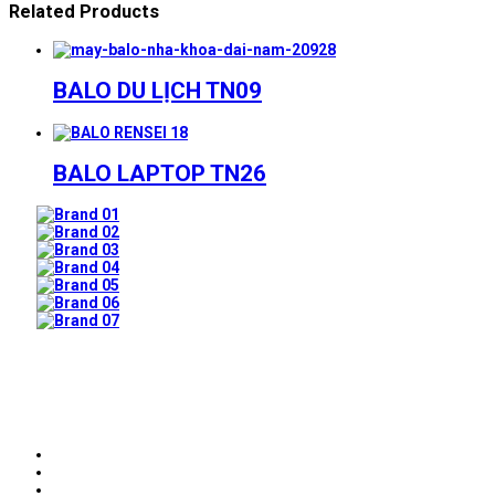
Related Products
BALO DU LỊCH TN09
BALO LAPTOP TN26
Prev
Next