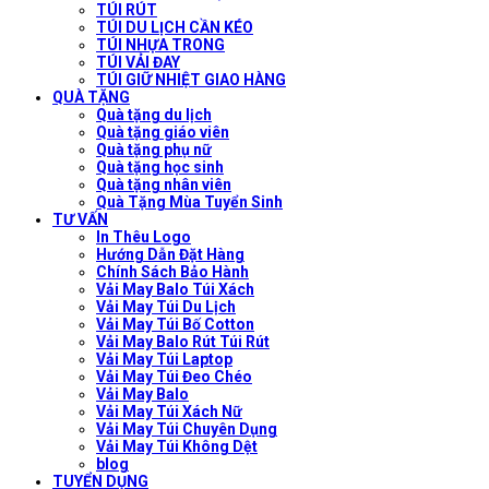
TÚI RÚT
TÚI DU LỊCH CẦN KÉO
TÚI NHỰA TRONG
TÚI VẢI ĐAY
TÚI GIỮ NHIỆT GIAO HÀNG
QUÀ TẶNG
Quà tặng du lịch
Quà tặng giáo viên
Quà tặng phụ nữ
Quà tặng học sinh
Quà tặng nhân viên
Quà Tặng Mùa Tuyển Sinh
TƯ VẤN
In Thêu Logo
Hướng Dẫn Đặt Hàng
Chính Sách Bảo Hành
Vải May Balo Túi Xách
Vải May Túi Du Lịch
Vải May Túi Bố Cotton
Vải May Balo Rút Túi Rút
Vải May Túi Laptop
Vải May Túi Đeo Chéo
Vải May Balo
Vải May Túi Xách Nữ
Vải May Túi Chuyên Dụng
Vải May Túi Không Dệt
blog
TUYỂN DỤNG