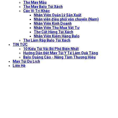
Thợ May Mẫu
Thợ May Balo Túi Xách
Các Vị Trí Khác
Nhân Viên Quản Lý Sản Xuất
Nhân viên điều phối vận chuyển (Nam)
Nhân Viên Kinh Doanh
Nhân Viên Thu Mua Vật Tư
Thợ Cắt Hàng Túi Xách
Nhân Viên Kiểm Hàng Balo
Thợ Làm Rập Balo Túi Xách
TIN TỨC
10 Kiểu Túi Vải Bố Phổ Biến Nhất
Hướng Dẫn Đặt May Túi Y Tế Làm Quà Tặng
Balo Quảng Cáo - Nâng Tầm Thương Hiệu
May Túi Du Lịch
Liên Hệ