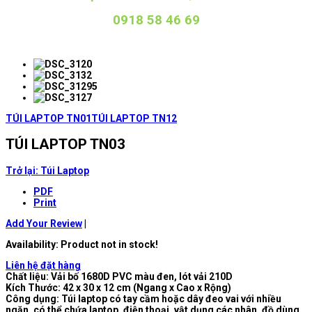
0918 58 46 69
TÚI LAPTOP TN01
TÚI LAPTOP TN12
TÚI LAPTOP TN03
Trở lại: Túi Laptop
PDF
Print
Add Your Review
|
Availability
: Product not in stock!
Liên hệ đặt hàng
Chất liệu: Vải bố 1680D PVC màu đen, lót vải 210D
Kích Thước: 42 x 30 x 12 cm (Ngang x Cao x Rộng)
Công dụng: Túi laptop có tay cầm hoặc dây đeo vai với nhiều
ngăn, có thể chứa laptop, điện thoại, vật dụng các nhân, đồ dùng