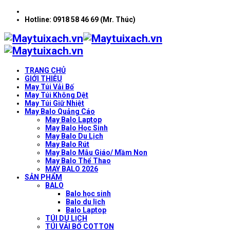
Hotline: 0918 58 46 69 (Mr. Thúc)
TRANG CHỦ
GIỚI THIỆU
May Túi Vải Bố
May Túi Không Dệt
May Túi Giữ Nhiệt
May Balo Quảng Cáo
May Balo Laptop
May Balo Học Sinh
May Balo Du Lịch
May Balo Rút
May Balo Mẫu Giáo/ Mầm Non
May Balo Thể Thao
MAY BALO 2026
SẢN PHẨM
BALO
Balo học sinh
Balo du lịch
Balo Laptop
TÚI DU LỊCH
TÚI VẢI BỐ COTTON