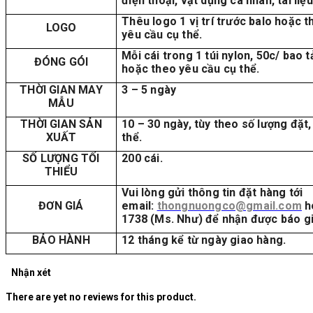
điện thoại, vật dụng cá nhân, tài liệu
Thêu logo 1 vị trí trước balo hoặc t
LOGO
yêu cầu cụ thể.
Mỗi cái trong 1 túi nylon, 50c/ bao 
ĐÓNG GÓI
hoặc theo yêu cầu cụ thể.
THỜI GIAN MAY
3 – 5 ngày
MẪU
THỜI GIAN SẢN
10 – 30 ngày, tùy theo số lượng đặt,
XUẤT
thể.
SỐ LƯỢNG TỐI
200 cái.
THIỂU
Vui lòng gửi thông tin đặt hàng tới
ĐƠN GIÁ
email:
thongnuongco@gmail.com
h
1738 (Ms. Như) để nhận được báo giá
BẢO HÀNH
12 tháng kể từ ngày giao hàng.
Nhận xét
There are yet no reviews for this product.