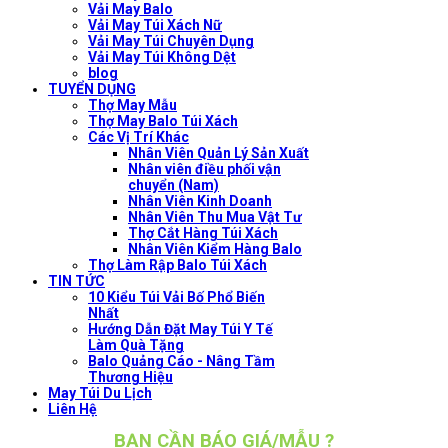
Vải May Balo
Vải May Túi Xách Nữ
Vải May Túi Chuyên Dụng
Vải May Túi Không Dệt
blog
TUYỂN DỤNG
Thợ May Mẫu
Thợ May Balo Túi Xách
Các Vị Trí Khác
Nhân Viên Quản Lý Sản Xuất
Nhân viên điều phối vận
chuyển (Nam)
Nhân Viên Kinh Doanh
Nhân Viên Thu Mua Vật Tư
Thợ Cắt Hàng Túi Xách
Nhân Viên Kiểm Hàng Balo
Thợ Làm Rập Balo Túi Xách
TIN TỨC
10 Kiểu Túi Vải Bố Phổ Biến
Nhất
Hướng Dẫn Đặt May Túi Y Tế
Làm Quà Tặng
Balo Quảng Cáo - Nâng Tầm
Thương Hiệu
May Túi Du Lịch
Liên Hệ
BẠN CẦN BÁO GIÁ/MẪU ?