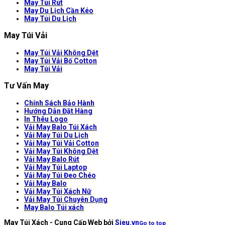
May Túi Rút
May Du Lịch Cần Kéo
May Túi Du Lịch
May Túi Vải
May Túi Vải Không Dệt
May Túi Vải Bố Cotton
May Túi Vải
Tư Vấn May
Chính Sách Bảo Hành
Hướng Dẫn Đặt Hàng
In Thêu Logo
Vải May Balo Túi Xách
Vải May Túi Du Lịch
Vải May Túi Vải Cotton
Vải May Túi Không Dệt
Vải May Balo Rút
Vải May Túi Laptop
Vải May Túi Đeo Chéo
Vải May Balo
Vải May Túi Xách Nữ
Vải May Túi Chuyên Dụng
May Balo Túi xách
May Túi Xách - Cung Cấp Web bởi
Sieu.vn
Go to top