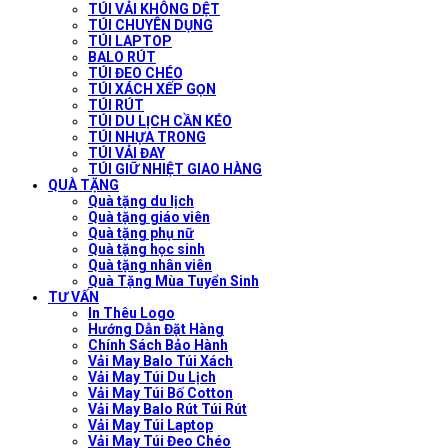
TÚI VẢI KHÔNG DỆT
TÚI CHUYÊN DỤNG
TÚI LAPTOP
BALO RÚT
TÚI ĐEO CHÉO
TÚI XÁCH XẾP GỌN
TÚI RÚT
TÚI DU LỊCH CẦN KÉO
TÚI NHỰA TRONG
TÚI VẢI ĐAY
TÚI GIỮ NHIỆT GIAO HÀNG
QUÀ TẶNG
Quà tặng du lịch
Quà tặng giáo viên
Quà tặng phụ nữ
Quà tặng học sinh
Quà tặng nhân viên
Quà Tặng Mùa Tuyển Sinh
TƯ VẤN
In Thêu Logo
Hướng Dẫn Đặt Hàng
Chính Sách Bảo Hành
Vải May Balo Túi Xách
Vải May Túi Du Lịch
Vải May Túi Bố Cotton
Vải May Balo Rút Túi Rút
Vải May Túi Laptop
Vải May Túi Đeo Chéo