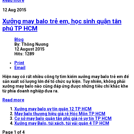
Read more
12
Aug 2015
Xưởng may balo trẻ em, học sinh quận tân
phú TP HCM
Blog
By:
Thông Nương
12 August 2015
Hits: 1289
Print
Email
Hiện nay có rất nhiều công ty tìm kiếm xưởng may balo trẻ em để
sản xuất số lượng lớn để tổ chức sự kiện. Tuy nhiên, không phải
xưởng may balo nào cũng đáp ứng được những tiêu chí khắc khe
từ phía doanh nghiệp đưa ra.
Read more
Xưởng may balo uy tín quận 12 TP HCM
May balo thương hiệu giá rẻ Hóc Môn TP HCM
Cơ sở may balo quận tân phú giá rẻ uy tín TP HCM
Xưởng may Balo, túi xách, túi vải quận 4 TP HCM
Page 1 of 4