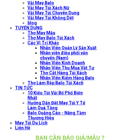
Vải May Balo
Vải May Túi Xách Nữ
Vải May Túi Chuyên Dụng
Vải May Túi Không Dệt
blog
TUYỂN DỤNG
Thợ May Mẫu
Thợ May Balo Túi Xách
Các Vị Trí Khác
Nhân Viên Quản Lý Sản Xuất
Nhân viên điều phối vận
chuyển (Nam)
Nhân Viên Kinh Doanh
Nhân Viên Thu Mua Vật Tư
Thợ Cắt Hàng Túi Xách
Nhân Viên Kiểm Hàng Balo
Thợ Làm Rập Balo Túi Xách
TIN TỨC
10 Kiểu Túi Vải Bố Phổ Biến
Nhất
Hướng Dẫn Đặt May Túi Y Tế
Làm Quà Tặng
Balo Quảng Cáo - Nâng Tầm
Thương Hiệu
May Túi Du Lịch
Liên Hệ
BẠN CẦN BÁO GIÁ/MẪU ?