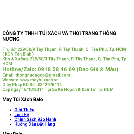
CÔNG TY TNHH TÚI XÁCH VÀ THỜI TRANG THÔNG
NƯƠNG
Trụ Sở:
229/50/9 Tây Thạnh, P. Tây Thạnh, Q. Tân Phú, Tp. HCM
( KCN Tân Bình )
Kho & Xưởng: 229/50/3 Tây Thạnh, P. Tây Thạnh, Q. Tân Phú, Tp.
HCM
Hotline/Zalo:
0918 58 46 69 (Báo Giá & Mẫu)
Email:
thongnuongco@gmail.com
Website:
www.maytuixach.vn
Giấy Phép KD Số : 0312975114
Cấp ngày 16/10/2014 Tại Sở Kế Hoạch & Đầu Tư Tp. HCM
May Túi Xách Balo
Giới Thiệu
Liên Hệ
Chính Sách Bảo Hành
Hướng Dẫn Đặt Hàng