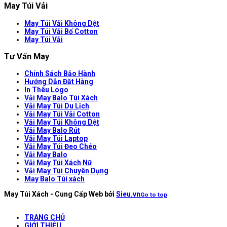
May Túi Vải
May Túi Vải Không Dệt
May Túi Vải Bố Cotton
May Túi Vải
Tư Vấn May
Chính Sách Bảo Hành
Hướng Dẫn Đặt Hàng
In Thêu Logo
Vải May Balo Túi Xách
Vải May Túi Du Lịch
Vải May Túi Vải Cotton
Vải May Túi Không Dệt
Vải May Balo Rút
Vải May Túi Laptop
Vải May Túi Đeo Chéo
Vải May Balo
Vải May Túi Xách Nữ
Vải May Túi Chuyên Dụng
May Balo Túi xách
May Túi Xách - Cung Cấp Web bởi
Sieu.vn
Go to top
TRANG CHỦ
GIỚI THIỆU