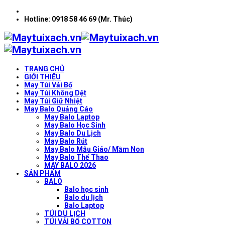
Hotline: 0918 58 46 69 (Mr. Thúc)
TRANG CHỦ
GIỚI THIỆU
May Túi Vải Bố
May Túi Không Dệt
May Túi Giữ Nhiệt
May Balo Quảng Cáo
May Balo Laptop
May Balo Học Sinh
May Balo Du Lịch
May Balo Rút
May Balo Mẫu Giáo/ Mầm Non
May Balo Thể Thao
MAY BALO 2026
SẢN PHẨM
BALO
Balo học sinh
Balo du lịch
Balo Laptop
TÚI DU LỊCH
TÚI VẢI BỐ COTTON