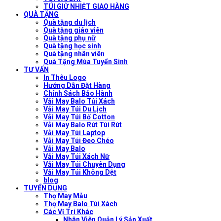
TÚI GIỮ NHIỆT GIAO HÀNG
QUÀ TẶNG
Quà tặng du lịch
Quà tặng giáo viên
Quà tặng phụ nữ
Quà tặng học sinh
Quà tặng nhân viên
Quà Tặng Mùa Tuyển Sinh
TƯ VẤN
In Thêu Logo
Hướng Dẫn Đặt Hàng
Chính Sách Bảo Hành
Vải May Balo Túi Xách
Vải May Túi Du Lịch
Vải May Túi Bố Cotton
Vải May Balo Rút Túi Rút
Vải May Túi Laptop
Vải May Túi Đeo Chéo
Vải May Balo
Vải May Túi Xách Nữ
Vải May Túi Chuyên Dụng
Vải May Túi Không Dệt
blog
TUYỂN DỤNG
Thợ May Mẫu
Thợ May Balo Túi Xách
Các Vị Trí Khác
Nhân Viên Quản Lý Sản Xuất