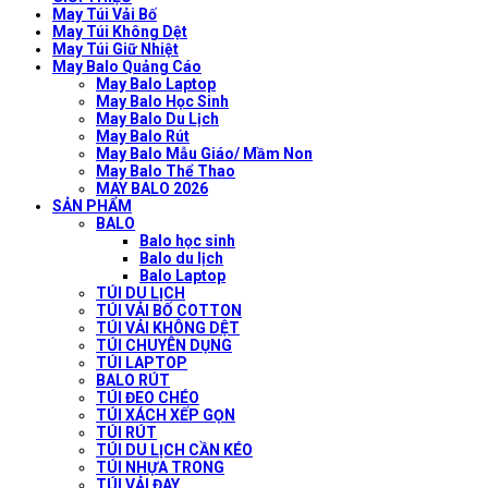
May Túi Vải Bố
May Túi Không Dệt
May Túi Giữ Nhiệt
May Balo Quảng Cáo
May Balo Laptop
May Balo Học Sinh
May Balo Du Lịch
May Balo Rút
May Balo Mẫu Giáo/ Mầm Non
May Balo Thể Thao
MAY BALO 2026
SẢN PHẨM
BALO
Balo học sinh
Balo du lịch
Balo Laptop
TÚI DU LỊCH
TÚI VẢI BỐ COTTON
TÚI VẢI KHÔNG DỆT
TÚI CHUYÊN DỤNG
TÚI LAPTOP
BALO RÚT
TÚI ĐEO CHÉO
TÚI XÁCH XẾP GỌN
TÚI RÚT
TÚI DU LỊCH CẦN KÉO
TÚI NHỰA TRONG
TÚI VẢI ĐAY