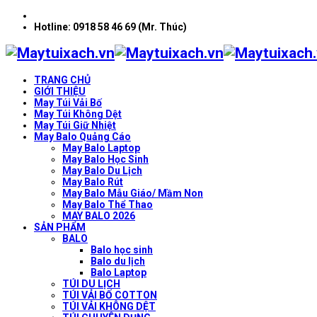
Hotline: 0918 58 46 69 (Mr. Thúc)
TRANG CHỦ
GIỚI THIỆU
May Túi Vải Bố
May Túi Không Dệt
May Túi Giữ Nhiệt
May Balo Quảng Cáo
May Balo Laptop
May Balo Học Sinh
May Balo Du Lịch
May Balo Rút
May Balo Mẫu Giáo/ Mầm Non
May Balo Thể Thao
MAY BALO 2026
SẢN PHẨM
BALO
Balo học sinh
Balo du lịch
Balo Laptop
TÚI DU LỊCH
TÚI VẢI BỐ COTTON
TÚI VẢI KHÔNG DỆT