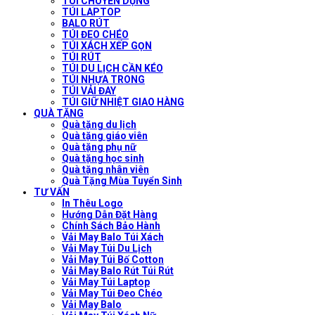
TÚI CHUYÊN DỤNG
TÚI LAPTOP
BALO RÚT
TÚI ĐEO CHÉO
TÚI XÁCH XẾP GỌN
TÚI RÚT
TÚI DU LỊCH CẦN KÉO
TÚI NHỰA TRONG
TÚI VẢI ĐAY
TÚI GIỮ NHIỆT GIAO HÀNG
QUÀ TẶNG
Quà tặng du lịch
Quà tặng giáo viên
Quà tặng phụ nữ
Quà tặng học sinh
Quà tặng nhân viên
Quà Tặng Mùa Tuyển Sinh
TƯ VẤN
In Thêu Logo
Hướng Dẫn Đặt Hàng
Chính Sách Bảo Hành
Vải May Balo Túi Xách
Vải May Túi Du Lịch
Vải May Túi Bố Cotton
Vải May Balo Rút Túi Rút
Vải May Túi Laptop
Vải May Túi Đeo Chéo
Vải May Balo