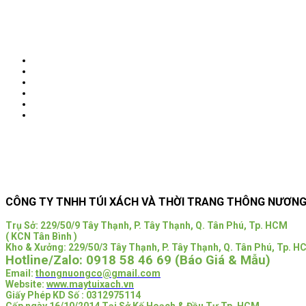
Next
CÔNG TY TNHH TÚI XÁCH VÀ THỜI TRANG THÔNG NƯƠN
Trụ Sở:
229/50/9 Tây Thạnh, P. Tây Thạnh, Q. Tân Phú, Tp. HCM
( KCN Tân Bình )
Kho & Xưởng: 229/50/3 Tây Thạnh, P. Tây Thạnh, Q. Tân Phú, Tp. 
Hotline/Zalo:
0918 58 46 69 (Báo Giá & Mẫu)
Email:
thongnuongco@gmail.com
Website:
www.maytuixach.vn
Giấy Phép KD Số : 0312975114
Cấp ngày 16/10/2014 Tại Sở Kế Hoạch & Đầu Tư Tp. HCM