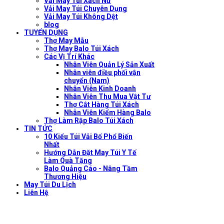
Vải May Túi Xách Nữ
Vải May Túi Chuyên Dụng
Vải May Túi Không Dệt
blog
TUYỂN DỤNG
Thợ May Mẫu
Thợ May Balo Túi Xách
Các Vị Trí Khác
Nhân Viên Quản Lý Sản Xuất
Nhân viên điều phối vận
chuyển (Nam)
Nhân Viên Kinh Doanh
Nhân Viên Thu Mua Vật Tư
Thợ Cắt Hàng Túi Xách
Nhân Viên Kiểm Hàng Balo
Thợ Làm Rập Balo Túi Xách
TIN TỨC
10 Kiểu Túi Vải Bố Phổ Biến
Nhất
Hướng Dẫn Đặt May Túi Y Tế
Làm Quà Tặng
Balo Quảng Cáo - Nâng Tầm
Thương Hiệu
May Túi Du Lịch
Liên Hệ