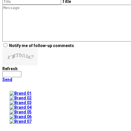
Title
Notify me of follow-up comments
Refresh
Send
Prev