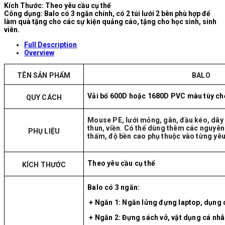
Kích Thước: Theo yêu cầu cụ thể
Công dụng: Balo có 3 ngăn chính, có 2 túi lưới 2 bên phù hợp để
làm quà tặng cho các sự kiện quảng cáo, tặng cho học sinh, sinh
viên.
Full Description
Overview
TÊN SẢN PHẨM
BALO
Vải bố 600D hoặc 1680D PVC màu tùy chọ
QUY CÁCH
Mouse PE, lưới mỏng, gân, đầu kéo, dây 
thun, viền. Có thể dùng thêm các nguyên 
PHỤ LIỆU
thấm, độ bền cao phụ thuộc vào từng yêu
Theo yêu cầu cụ thể
KÍCH THƯỚC
Balo có 3 ngăn:
+ Ngăn 1: Ngăn lửng đựng laptop, dụng 
+ Ngăn 2: Đựng sách vở, vật dụng cá nhâ