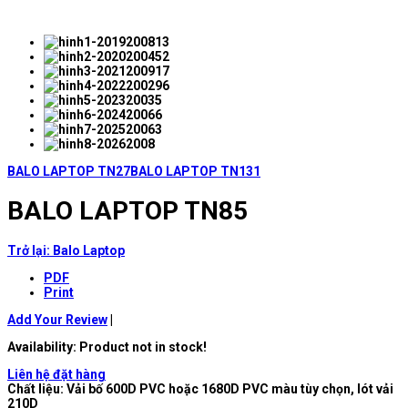
BALO LAPTOP TN27
BALO LAPTOP TN131
BALO LAPTOP TN85
Trở lại: Balo Laptop
PDF
Print
Add Your Review
|
Availability
: Product not in stock!
Liên hệ đặt hàng
Chất liệu: Vải bố 600D PVC hoặc 1680D PVC màu tùy chọn, lót vải
210D