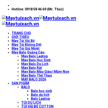
Hotline: 0918 58 46 69 (Mr. Thúc)
TRANG CHỦ
GIỚI THIỆU
May Túi Vải Bố
May Túi Không Dệt
May Túi Giữ Nhiệt
May Balo Quảng Cáo
May Balo Laptop
May Balo Học Sinh
May Balo Du Lịch
May Balo Rút
May Balo Mẫu Giáo/ Mầm Non
May Balo Thể Thao
MAY BALO 2026
SẢN PHẨM
BALO
Balo học sinh
Balo du lịch
Balo Laptop
TÚI DU LỊCH
TÚI VẢI BỐ COTTON