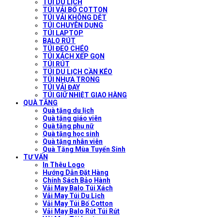
TÚI DU LỊCH
TÚI VẢI BỐ COTTON
TÚI VẢI KHÔNG DỆT
TÚI CHUYÊN DỤNG
TÚI LAPTOP
BALO RÚT
TÚI ĐEO CHÉO
TÚI XÁCH XẾP GỌN
TÚI RÚT
TÚI DU LỊCH CẦN KÉO
TÚI NHỰA TRONG
TÚI VẢI ĐAY
TÚI GIỮ NHIỆT GIAO HÀNG
QUÀ TẶNG
Quà tặng du lịch
Quà tặng giáo viên
Quà tặng phụ nữ
Quà tặng học sinh
Quà tặng nhân viên
Quà Tặng Mùa Tuyển Sinh
TƯ VẤN
In Thêu Logo
Hướng Dẫn Đặt Hàng
Chính Sách Bảo Hành
Vải May Balo Túi Xách
Vải May Túi Du Lịch
Vải May Túi Bố Cotton
Vải May Balo Rút Túi Rút