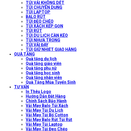
TÚI VẢI KHÔNG DỆT
TÚI CHUYÊN DỤNG
TÚI LAPTOP
BALO RÚT
TÚI ĐEO CHÉO
TÚI XÁCH XẾP GỌN
TÚI RÚT
TÚI DU LỊCH CẦN KÉO
TÚI NHỰA TRONG
TÚI VẢI ĐAY
TÚI GIỮ NHIỆT GIAO HÀNG
QUÀ TẶNG
Quà tặng du lịch
Quà tặng giáo viên
Quà tặng phụ nữ
Quà tặng học sinh
Quà tặng nhân viên
Quà Tặng Mùa Tuyển Sinh
TƯ VẤN
In Thêu Logo
Hướng Dẫn Đặt Hàng
Chính Sách Bảo Hành
Vải May Balo Túi Xách
Vải May Túi Du Lịch
Vải May Túi Bố Cotton
Vải May Balo Rút Túi Rút
Vải May Túi Laptop
Vải May Túi Đeo Chéo