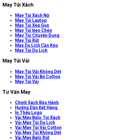
May Túi Xách
May Túi Xách Nữ
May Túi Laptop
May Túi Xếp Gọn
May Túi Đeo Chéo
May Túi Chuyên Dụng
May Túi Rút
May Du Lịch Cần Kéo
May Túi Du Lịch
May Túi Vải
May Túi Vải Không Dệt
May Túi Vải Bố Cotton
May Túi Vải
Tư Vấn May
Chính Sách Bảo Hành
Hướng Dẫn Đặt Hàng
In Thêu Logo
Vải May Balo Túi Xách
Vải May Túi Du Lịch
Vải May Túi Vải Cotton
Vải May Túi Không Dệt
Vải May Balo Rút