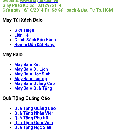
Website:
www.maytuixach.vn
Giấy Phép KD Số : 0312975114
Cấp ngày 16/10/2014 Tại Sở Kế Hoạch & Đầu Tư Tp. HCM
May Túi Xách Balo
Giới Thiệu
Liên Hệ
Chính Sách Bảo Hành
Hướng Dẫn Đặt Hàng
May Balo
May Balo Rút
May Balo Du Lịch
May Balo Học Sinh
May Balo Laptop
May Balo Quảng Cáo
May Balo Quà Tặng
Quà Tặng Quảng Cáo
Quà Tặng Quảng Cáo
Quà Tặng Nhân Viên
Quà Tặng Phụ Nữ
Quà Tặng Giáo Viên
Quà Tặng Học Sinh