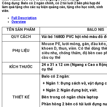
Công dụng: Balo có 2 ngăn chính, có 2 túi lưới 2 bên phù hợp để
làm quà tặng cho các sự kiện quảng cáo, tặng cho học sinh, sinh
viên.
Full Description
Overview
TÊN SẢN PHẨM
BALO NIS
QUY CÁCH
Vải bố 1680D PVC hột nhỏ màu đỏ đô
Mouse PE, lưới mỏng, gân, đầu kéo,
khoen D, thun, viền. Có thể dùng th
PHỤ LIỆU
siêu nhẹ, chống thấm, độ bền cao p
cầu cụ thể
24 x 31 x 12 cm (Ngang x Cao x Rộn
KÍCH THƯỚC
cụ thể
Balo có 2 ngăn:
+ Ngăn 1: Đựng sách vở, vật dụng c
+ Ngăn 2: Ngăn đựng bút, viết.
THIẾT KẾ
Bên trong có ngăn chứa laptop
Phần hông 2 bên có túi lưới đựng nư