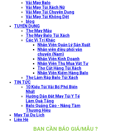
Vải May Balo
Vải May Túi Xách Nữ
Vải May Túi Chuyên Dụng
Vải May Túi Không Dệt
blog
TUYỂN DỤNG
Thợ May Mẫu
Thợ May Balo Túi Xách
Các Vị Trí Khác
Nhân Viên Quản Lý Sản Xuất
Nhân viên điều phối vận
chuyển (Nam)
Nhân Viên Kinh Doanh
Nhân Viên Thu Mua Vật Tư
Thợ Cắt Hàng Túi Xách
Nhân Viên Kiểm Hàng Balo
Thợ Làm Rập Balo Túi Xách
TIN TỨC
10 Kiểu Túi Vải Bố Phổ Biến
Nhất
Hướng Dẫn Đặt May Túi Y Tế
Làm Quà Tặng
Balo Quảng Cáo - Nâng Tầm
Thương Hiệu
May Túi Du Lịch
Liên Hệ
BẠN CẦN BÁO GIÁ/MẪU ?