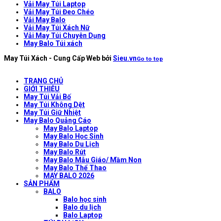
Vải May Túi Laptop
Vải May Túi Đeo Chéo
Vải May Balo
Vải May Túi Xách Nữ
Vải May Túi Chuyên Dụng
May Balo Túi xách
May Túi Xách - Cung Cấp Web bởi
Sieu.vn
Go to top
TRANG CHỦ
GIỚI THIỆU
May Túi Vải Bố
May Túi Không Dệt
May Túi Giữ Nhiệt
May Balo Quảng Cáo
May Balo Laptop
May Balo Học Sinh
May Balo Du Lịch
May Balo Rút
May Balo Mẫu Giáo/ Mầm Non
May Balo Thể Thao
MAY BALO 2026
SẢN PHẨM
BALO
Balo học sinh
Balo du lịch
Balo Laptop