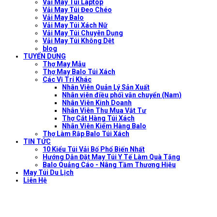
Vải May Túi Laptop
Vải May Túi Đeo Chéo
Vải May Balo
Vải May Túi Xách Nữ
Vải May Túi Chuyên Dụng
Vải May Túi Không Dệt
blog
TUYỂN DỤNG
Thợ May Mẫu
Thợ May Balo Túi Xách
Các Vị Trí Khác
Nhân Viên Quản Lý Sản Xuất
Nhân viên điều phối vận chuyển (Nam)
Nhân Viên Kinh Doanh
Nhân Viên Thu Mua Vật Tư
Thợ Cắt Hàng Túi Xách
Nhân Viên Kiểm Hàng Balo
Thợ Làm Rập Balo Túi Xách
TIN TỨC
10 Kiểu Túi Vải Bố Phổ Biến Nhất
Hướng Dẫn Đặt May Túi Y Tế Làm Quà Tặng
Balo Quảng Cáo - Nâng Tầm Thương Hiệu
May Túi Du Lịch
Liên Hệ