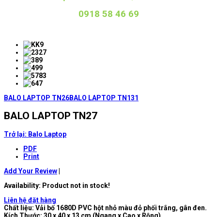
0918 58 46 69
BALO LAPTOP TN26
BALO LAPTOP TN131
BALO LAPTOP TN27
Trở lại: Balo Laptop
PDF
Print
Add Your Review
|
Availability
: Product not in stock!
Liên hệ đặt hàng
Chất liệu: Vải bố 1680D PVC hột nhỏ màu đỏ phối trắng, gân đen.
Kích Thước: 30 x 40 x 13 cm (Ngang x Cao x Rộng)