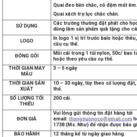
Quai đeo bền chắc, có đệm mút êm
Quai xách trợ lực chắc chắn.
Các trường thường đặt phát cho học
SỬ DỤNG
dùng làm sản phẩm quà tặng cho các
In logo 1 vị trí trước balo hoặc thêu
LOGO
cầu cụ thể.
Mỗi cái trong 1 túi nylon, 50c/ bao 
ĐÓNG GÓI
hoặc theo yêu cầu cụ thể.
THỜI GIAN MAY
3 – 5 ngày
MẪU
THỜI GIAN SẢN
10 – 30 ngày, tùy theo số lượng đặt,
XUẤT
thể.
SỐ LƯỢNG TỐI
200 cái.
THIỂU
Vui lòng gửi thông tin đặt hàng tới
ĐƠN GIÁ
email:
thongnuongco@gmail.com
h
1738 (Ms. Như) để nhận được báo giá
BẢO HÀNH
12 tháng kể từ ngày giao hàng.