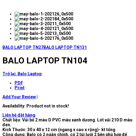
BALO LAPTOP TN27
BALO LAPTOP TN131
BALO LAPTOP TN104
Trở lại: Balo Laptop
PDF
Print
Add Your Review
|
Availability
: Product not in stock!
Liên hệ đặt hàng
Chất liệu: Vải bố 2 màu D PVC màu xanh dương. Lót vải 210 D màu
đen.
Kích Thước: 30 x 40 x 12 cm (ngang x cao x rộng)- kt tổng
Công dụng: Balo có 2 ngăn chính, có 2 túi lưới 2 bên phù hợp để