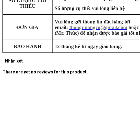
SỐ LƯỢNG TỐI
THIỂU
Số lượng cụ thể: vui lòng liên hệ
Vui lòng gửi thông tin đặt hàng tới
ĐƠN GIÁ
email:
thongnuongco@gmail.com
hoặc 
(Mr. Thúc) để nhận được báo giá tốt n
BẢO HÀNH
12 tháng kể từ ngày giao hàng.
Nhận xét
There are yet no reviews for this product.