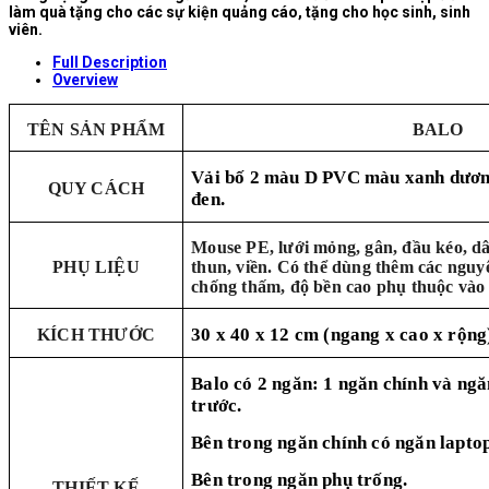
làm quà tặng cho các sự kiện quảng cáo, tặng cho học sinh, sinh
viên.
Full Description
Overview
TÊN SẢN PHẨM
BALO
Vải bố 2 màu D PVC màu xanh dươn
QUY CÁCH
đen.
Mouse PE, lưới mỏng, gân, đầu kéo, dâ
PHỤ LIỆU
thun, viền. Có thể dùng thêm các nguyê
chống thấm, độ bền cao phụ thuộc vào 
30 x 40 x 12 cm (ngang x cao x rộng
KÍCH THƯỚC
Balo có 2 ngăn: 1 ngăn chính và ngă
trước.
Bên trong ngăn chính có ngăn laptop
Bên trong ngăn phụ trống.
THIẾT KẾ