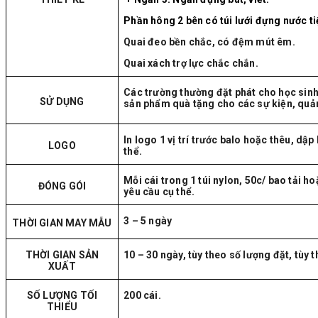
Phần hông 2 bên có túi lưới đựng nước t
Quai đeo bền chắc, có đệm mút êm.
Quai xách trợ lực chắc chắn.
Các trường thường đặt phát cho học sinh
SỬ DỤNG
sản phẩm quà tặng cho các sự kiện, quả
In logo 1 vị trí trước balo hoặc thêu, dập
LOGO
thể.
Mỗi cái trong 1 túi nylon, 50c/ bao tải 
ĐÓNG GÓI
yêu cầu cụ thể.
3 – 5 ngày
THỜI GIAN MAY MẪU
THỜI GIAN SẢN
10 – 30 ngày, tùy theo số lượng đặt, tùy 
XUẤT
SỐ LƯỢNG TỐI
200 cái.
THIỂU