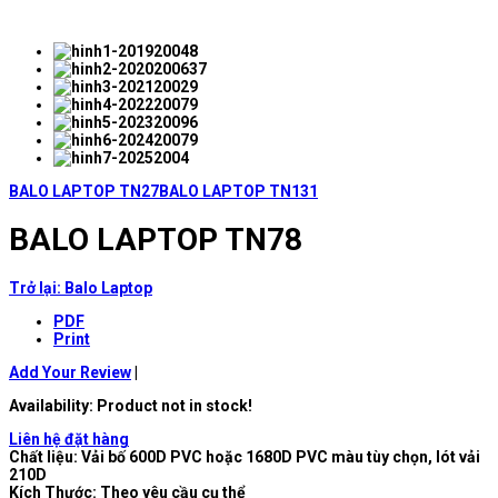
BALO LAPTOP TN27
BALO LAPTOP TN131
BALO LAPTOP TN78
Trở lại: Balo Laptop
PDF
Print
Add Your Review
|
Availability
: Product not in stock!
Liên hệ đặt hàng
Chất liệu: Vải bố 600D PVC hoặc 1680D PVC màu tùy chọn, lót vải
210D
Kích Thước: Theo yêu cầu cụ thể