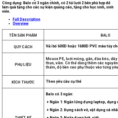
Công dụng: Balo có 3 ngăn chính, có 2 túi lưới 2 bên phù hợp để
làm quà tặng cho các sự kiện quảng cáo, tặng cho học sinh, sinh
viên.
Full Description
Overview
TÊN SẢN PHẨM
BALO
Vải bố 600D hoặc 1680D PVC màu tùy chọ
QUY CÁCH
Mouse PE, lưới mỏng, gân, đầu kéo, dây 
thun, viền. Có thể dùng thêm các nguyên 
PHỤ LIỆU
thấm, độ bền cao phụ thuộc vào từng yêu
Theo yêu cầu cụ thể
KÍCH THƯỚC
Balo có 3 ngăn:
+ Ngăn 1: Ngăn lửng đựng laptop, dụng 
+ Ngăn 2: Đựng sách vở, vật dụng cá nhâ
THIẾT KẾ
+ Ngăn 3: Ngăn đựng bút, viết.