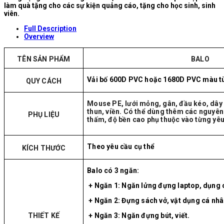
làm quà tặng cho các sự kiện quảng cáo, tặng cho học sinh, sinh
viên.
Full Description
Overview
TÊN SẢN PHẨM
BALO
Vải bố 600D PVC hoặc 1680D PVC màu tùy
QUY CÁCH
Mouse PE, lưới mỏng, gân, đầu kéo, dây 
thun, viền. Có thể dùng thêm các nguyên 
PHỤ LIỆU
thấm, độ bền cao phụ thuộc vào từng yêu
Theo yêu cầu cụ thể
KÍCH THƯỚC
Balo có 3 ngăn:
+ Ngăn 1: Ngăn lửng đựng laptop, dụng 
+ Ngăn 2: Đựng sách vở, vật dụng cá nhâ
THIẾT KẾ
+ Ngăn 3: Ngăn đựng bút, viết.