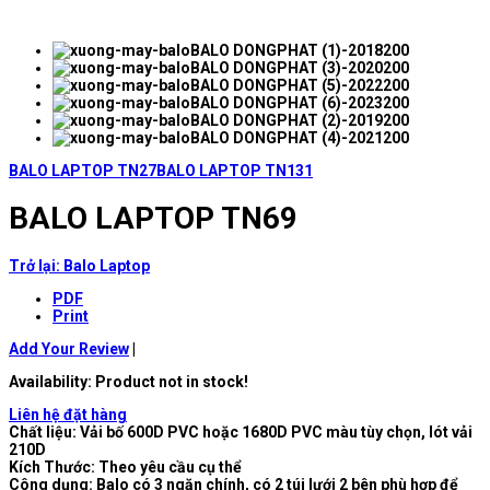
BALO LAPTOP TN27
BALO LAPTOP TN131
BALO LAPTOP TN69
Trở lại: Balo Laptop
PDF
Print
Add Your Review
|
Availability
: Product not in stock!
Liên hệ đặt hàng
Chất liệu: Vải bố 600D PVC hoặc 1680D PVC màu tùy chọn, lót vải
210D
Kích Thước: Theo yêu cầu cụ thể
Công dụng: Balo có 3 ngăn chính, có 2 túi lưới 2 bên phù hợp để