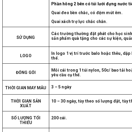
Phần hông 2 bên có túi lưới đựng nước t
Quai đeo bền chắc, có đệm mút êm.
Quai xách trợ lực chắc chắn.
Các trường thường đặt phát cho học sinh
SỬ DỤNG
sản phẩm quà tặng cho các sự kiện, quả
In logo 1 vị trí trước balo hoặc thêu, dập
LOGO
thể.
Mỗi cái trong 1 túi nylon, 50c/ bao tải 
ĐÓNG GÓI
yêu cầu cụ thể.
3 – 5 ngày
THỜI GIAN MAY MẪU
THỜI GIAN SẢN
10 – 30 ngày, tùy theo số lượng đặt, tùy 
XUẤT
SỐ LƯỢNG TỐI
200 cái.
THIỂU