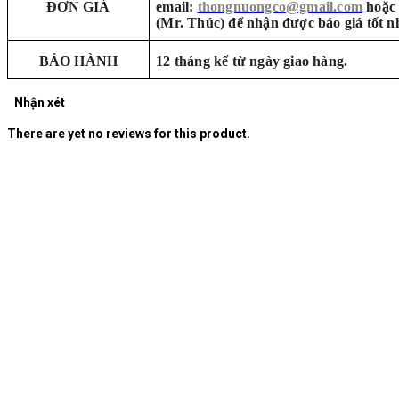
ĐƠN GIÁ
email:
thongnuongco@gmail.com
hoặc 
(Mr. Thúc) để nhận được báo giá tốt n
BẢO HÀNH
12 tháng kể từ ngày giao hàng.
Nhận xét
There are yet no reviews for this product.