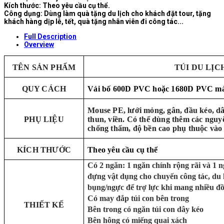
Kích thước: Theo yêu cầu cụ thể.
Công dụng: Dùng làm quà tặng du lịch cho khách đặt tour, tặng
khách hàng dịp lễ, tết, quà tặng nhân viên đi công tác...
Full Description
Overview
TÊN SẢN PHẨM
TÚI DU LỊC
QUY CÁCH
Vải bố 600D PVC hoặc 1680D PVC màu 
Mouse PE, lưới mỏng, gân, đầu kéo, dâ
PHỤ LIỆU
thun, viền. Có thể dùng thêm các nguyê
chống thấm, độ bền cao phụ thuộc vào 
KÍCH THƯỚC
Theo yêu cầu cụ thể
Có 2 ngăn: 1 ngăn chính rộng rãi và 1 
đựng vật dụng cho chuyến công tác, du 
bụng/ngực để trợ lực khi mang nhiều đồ
Có may đắp túi con bên trong
THIẾT KẾ
Bên trong có ngăn túi con dây kéo
Bên hông có miếng quai xách