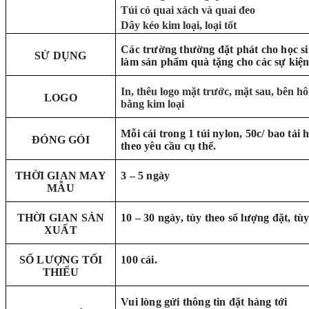
Túi có quai xách và quai đeo
Dây kéo kim loại, loại tốt
Các trường thường đặt phát cho học si
SỬ DỤNG
làm sản phẩm quà tặng cho các sự kiện
In, thêu logo mặt trước, mặt sau, bên hôn
LOGO
bằng kim loại
Mỗi cái trong 1 túi nylon, 50c/ bao tải
ĐÓNG GÓI
theo yêu cầu cụ thể.
THỜI GIAN MAY
3 – 5 ngày
MẪU
THỜI GIAN SẢN
10 – 30 ngày, tùy theo số lượng đặt, tùy
XUẤT
SỐ LƯỢNG TỐI
100 cái.
THIỂU
Vui lòng gửi thông tin đặt hàng tới