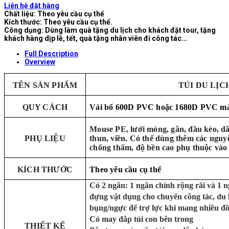
Liên hệ đặt hàng
Chất liệu: Theo yêu cầu cụ thể
Kích thước: Theo yêu cầu cụ thể.
Công dụng: Dùng làm quà tặng du lịch cho khách đặt tour, tặng
khách hàng dịp lễ, tết, quà tặng nhân viên đi công tác...
Full Description
Overview
TÊN SẢN PHẨM
TÚI DU LỊC
QUY CÁCH
Vải bố 600D PVC hoặc 1680D PVC màu 
Mouse PE, lưới mỏng, gân, đầu kéo, dâ
PHỤ LIỆU
thun, viền. Có thể dùng thêm các nguyê
chống thấm, độ bền cao phụ thuộc vào 
KÍCH THƯỚC
Theo yêu cầu cụ thể
Có 2 ngăn: 1 ngăn chính rộng rãi và 1 
đựng vật dụng cho chuyến công tác, du 
bụng/ngực để trợ lực khi mang nhiều đồ
Có may đắp túi con bên trong
THIẾT KẾ