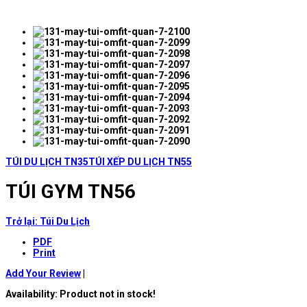
TÚI DU LỊCH TN35
TÚI XẾP DU LỊCH TN55
TÚI GYM TN56
Trở lại: Túi Du Lịch
PDF
Print
Add Your Review
|
Availability
: Product not in stock!