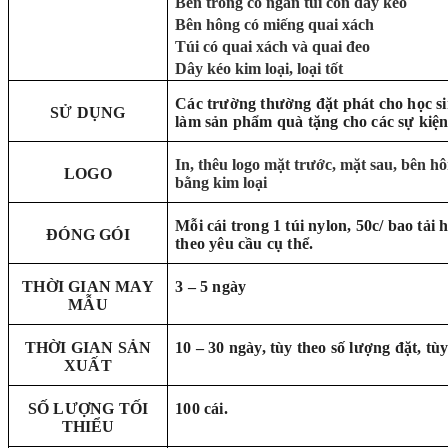
Bên trong có ngăn túi con dây kéo
Bên hông có miếng quai xách
Túi có quai xách và quai đeo
Dây kéo kim loại, loại tốt
Các trường thường đặt phát cho học si
SỬ DỤNG
làm sản phẩm quà tặng cho các sự kiện
In, thêu logo mặt trước, mặt sau, bên hôn
LOGO
bằng kim loại
Mỗi cái trong 1 túi nylon, 50c/ bao tải
ĐÓNG GÓI
theo yêu cầu cụ thể.
THỜI GIAN MAY
3 – 5 ngày
MẪU
THỜI GIAN SẢN
10 – 30 ngày, tùy theo số lượng đặt, tùy
XUẤT
SỐ LƯỢNG TỐI
100 cái.
THIỂU