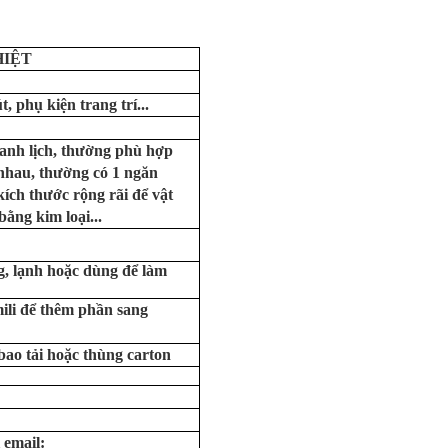
HIỆT
, phụ kiện trang trí...
hanh lịch, thường phù hợp
nhau, thường có 1 ngăn
ích thước rộng rãi để vật
ằng kim loại...
, lạnh hoặc dùng để làm
mili để thêm phần sang
 bao tải hoặc thùng carton
 email: