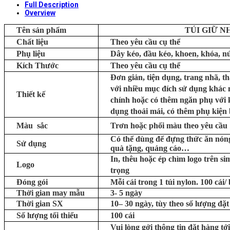
Full Description
Overview
Tên sản phẩm
TÚI GIỮ N
Chất liệu
Theo yêu cầu cụ thể
Phụ liệu
Dây kéo, đầu kéo, khoen, khóa, nút
Kích Thước
Theo yêu cầu cụ thể
Đơn giản, tiện dụng, trang nhã, t
với nhiều mục đích sử dụng khác 
Thiết kế
chính hoặc có thêm ngăn phụ với k
dụng thoải mái, có thêm phụ kiện b
Màu sắc
Trơn hoặc phối màu theo yêu cầu
Có thể dùng để đựng thức ăn nóng
Sử dụng
quà tặng, quảng cáo…
In, thêu hoặc ép chìm logo trên si
Logo
trọng
Đóng gói
Mỗi cái trong 1 túi nylon. 100 cái/
Thời gian may mẫu
3- 5 ngày
Thời gian SX
10– 30 ngày, tùy theo số lượng đặt
Số lượng tối thiểu
100 cái
Vui lòng gởi thông tin đặt hàng tới