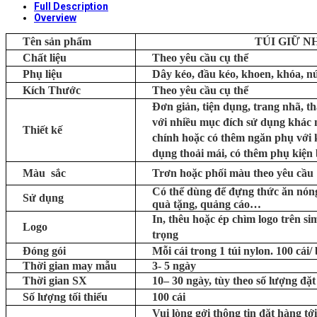
Full Description
Overview
Tên sản phẩm
TÚI GIỮ N
Chất liệu
Theo yêu cầu cụ thể
Phụ liệu
Dây kéo, đầu kéo, khoen, khóa, nút
Kích Thước
Theo yêu cầu cụ thể
Đơn giản, tiện dụng, trang nhã, t
với nhiều mục đích sử dụng khác 
Thiết kế
chính hoặc có thêm ngăn phụ với k
dụng thoải mái, có thêm phụ kiện b
Màu sắc
Trơn hoặc phối màu theo yêu cầu
Có thể dùng để đựng thức ăn nóng
Sử dụng
quà tặng, quảng cáo…
In, thêu hoặc ép chìm logo trên si
Logo
trọng
Đóng gói
Mỗi cái trong 1 túi nylon. 100 cái/
Thời gian may mẫu
3- 5 ngày
Thời gian SX
10– 30 ngày, tùy theo số lượng đặt
Số lượng tối thiểu
100 cái
Vui lòng gởi thông tin đặt hàng tới