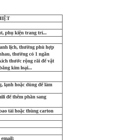
HIỆT
, phụ kiện trang trí...
hanh lịch, thường phù hợp
nhau, thường có 1 ngăn
ích thước rộng rãi để vật
ằng kim loại...
, lạnh hoặc dùng để làm
mili để thêm phần sang
 bao tải hoặc thùng carton
 email: