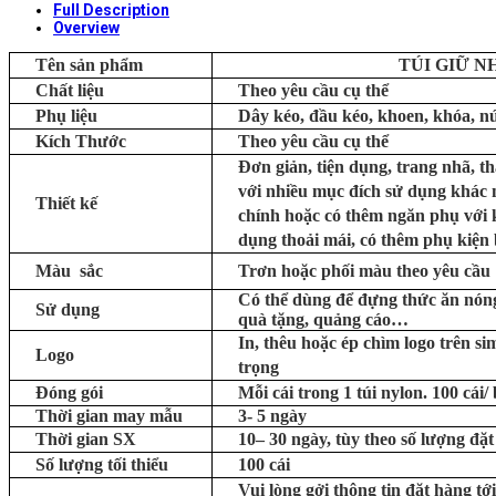
Full Description
Overview
Tên sản phẩm
TÚI GIỮ N
Chất liệu
Theo yêu cầu cụ thể
Phụ liệu
Dây kéo, đầu kéo, khoen, khóa, nút
Kích Thước
Theo yêu cầu cụ thể
Đơn giản, tiện dụng, trang nhã, t
với nhiều mục đích sử dụng khác 
Thiết kế
chính hoặc có thêm ngăn phụ với k
dụng thoải mái, có thêm phụ kiện b
Màu sắc
Trơn hoặc phối màu theo yêu cầu
Có thể dùng để đựng thức ăn nóng
Sử dụng
quà tặng, quảng cáo…
In, thêu hoặc ép chìm logo trên si
Logo
trọng
Đóng gói
Mỗi cái trong 1 túi nylon. 100 cái/
Thời gian may mẫu
3- 5 ngày
Thời gian SX
10– 30 ngày, tùy theo số lượng đặt
Số lượng tối thiểu
100 cái
Vui lòng gởi thông tin đặt hàng tới