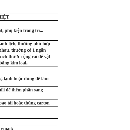
HIỆT
, phụ kiện trang trí...
hanh lịch, thường phù hợp
nhau, thường có 1 ngăn
ích thước rộng rãi để vật
ằng kim loại...
, lạnh hoặc dùng để làm
mili để thêm phần sang
 bao tải hoặc thùng carton
 email: