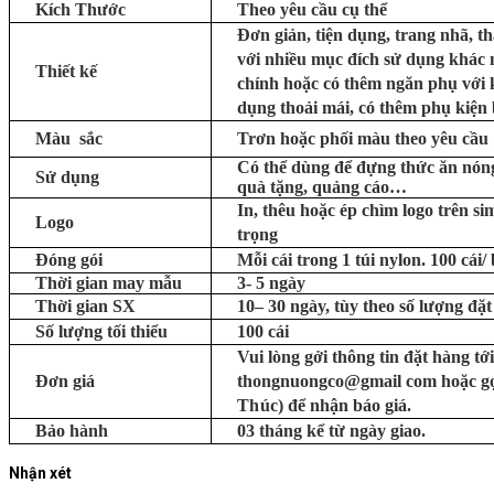
Kích Thước
Theo yêu cầu cụ thể
Đơn giản, tiện dụng, trang nhã, t
với nhiều mục đích sử dụng khác 
Thiết kế
chính hoặc có thêm ngăn phụ với k
dụng thoải mái, có thêm phụ kiện b
Màu sắc
Trơn hoặc phối màu theo yêu cầu
Có thể dùng để đựng thức ăn nóng
Sử dụng
quà tặng, quảng cáo…
In, thêu hoặc ép chìm logo trên si
Logo
trọng
Đóng gói
Mỗi cái trong 1 túi nylon. 100 cái/
Thời gian may mẫu
3- 5 ngày
Thời gian SX
10– 30 ngày, tùy theo số lượng đặt
Số lượng tối thiểu
100 cái
Vui lòng gởi thông tin đặt hàng tới
Đơn giá
thongnuongco@gmail com hoặc g
Thúc)
để nhận báo giá.
Bảo hành
03 tháng kể từ ngày giao.
Nhận xét