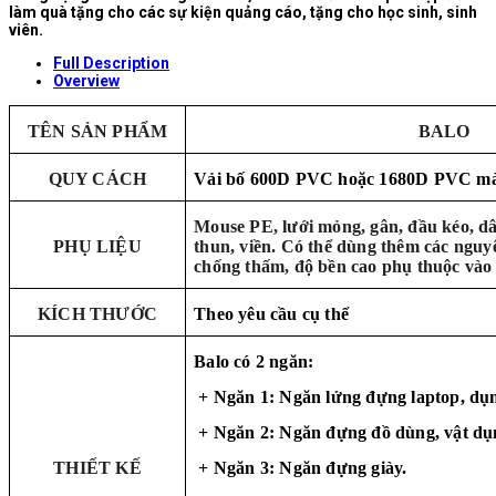
làm quà tặng cho các sự kiện quảng cáo, tặng cho học sinh, sinh
viên.
Full Description
Overview
TÊN SẢN PHẨM
BALO
QUY CÁCH
Vải bố 600D PVC hoặc 1680D PVC màu 
Mouse PE, lưới mỏng, gân, đầu kéo, dâ
PHỤ LIỆU
thun, viền. Có thể dùng thêm các nguyê
chống thấm, độ bền cao phụ thuộc vào 
KÍCH THƯỚC
Theo yêu cầu cụ thể
Balo có 2 ngăn:
+ Ngăn 1: Ngăn lửng đựng laptop, dụn
+ Ngăn 2: Ngăn đựng đồ dùng, vật dụ
THIẾT KẾ
+ Ngăn 3: Ngăn đựng giày.