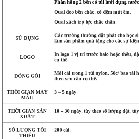
Phần hông 2 bên có túi lưới đựng nước
Quai đeo bền chắc, có đệm mút êm.
Quai xách trợ lực chắc chắn.
Các trường thường đặt phát cho học si
SỬ DỤNG
làm sản phẩm quà tặng cho các sự kiện
In logo 1 vị trí trước balo hoặc thêu, d
LOGO
cụ thể.
Mỗi cái trong 1 túi nylon, 50c/ bao tải
ĐÓNG GÓI
theo yêu cầu cụ thể.
THỜI GIAN MAY
3 – 5 ngày
MẪU
THỜI GIAN SẢN
10 – 30 ngày, tùy theo số lượng đặt, tùy
XUẤT
SỐ LƯỢNG TỐI
200 cái.
THIỂU