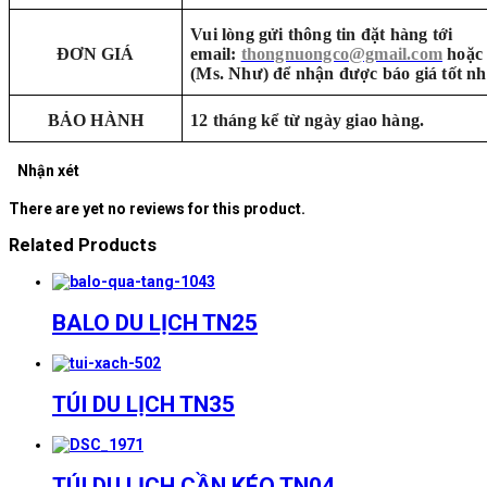
Vui lòng gửi thông tin đặt hàng tới
ĐƠN GIÁ
email:
thongnuongco@gmail.com
hoặc 
(Ms. Như) để nhận được báo giá tốt nh
BẢO HÀNH
12 tháng kể từ ngày giao hàng.
Nhận xét
There are yet no reviews for this product.
Related Products
BALO DU LỊCH TN25
TÚI DU LỊCH TN35
TÚI DU LỊCH CẦN KÉO TN04