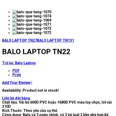
BALO LAPTOP TN27
BALO LAPTOP TN131
BALO LAPTOP TN22
Trở lại: Balo Laptop
PDF
Print
Add Your Review
|
Availability
: Product not in stock!
Liên hệ đặt hàng
Chất liệu: Vải bố 600D PVC hoặc 1680D PVC màu tùy chọn, lót vải
210D
Kích Thước: Theo yêu cầu cụ thể.
Công dụng: Balo có 3 ngăn chính, có 2 túi lưới 2 bên phù hợp để